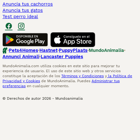
Anuncia tus cachorros
Anuncia tus gatos
Test perro ideal
Pets4Homes
Hastnet
PuppyPlaats
MundoAnimalia
Annunci Animali
Lancaster Puppies
MundoAnimalia.com utiliza cookies en este sitio para mejorar tu
experiencia de usuario. El uso de este sitio web y otros servicios
constituye la aceptación de los
Términos y Condiciones
y
la Política de
Privacidad y Cookies
de MundoAnimalia. Puedes
Administrar tus
preferencias
en cualquier momento.
© Derechos de autor
2026
-
Mundoanimalia