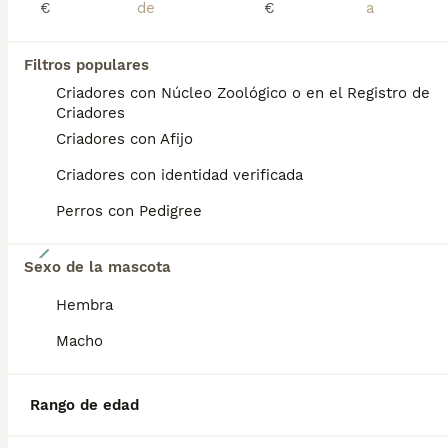
€
€
ADVANCED
Filtros populares
Criadores con Núcleo Zoológico o en el Registro de
Criadores
Criadores con Afijo
Criadores con identidad verificada
Perros con Pedigree
5
Sexo de la mascota
Pitbull blue, Merle, lilac
Hembra
American Pit Bull Terrier
Macho
14 semanas
2
1
690 €
Edad
Precio
Sexo
Rango de edad
Cachorros entregados por criadero oficial con célula zoológico, máxima seguridad. Cachorros entregados, siempre revisados por veterinarios y con toda la documentación, vacunación, etc. Más información, contactar por WhatsApp vía telefónica al 655 268 766