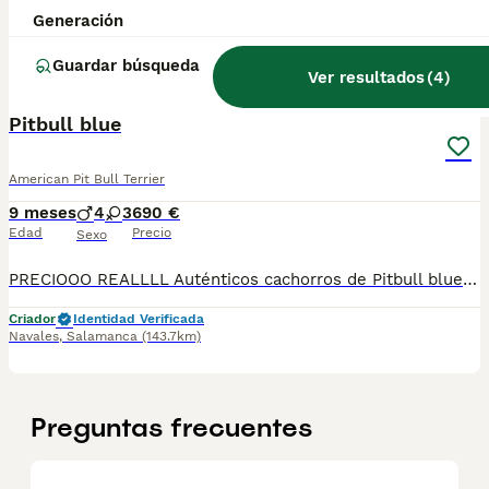
Generación
Criador
Identidad Verificada
Navales
,
Salamanca
(143.7km)
Guardar búsqueda
1
Ver resultados
(
4
)
Pitbull blue
American Pit Bull Terrier
9 meses
4
3
690 €
Edad
Precio
Sexo
PRECIOOO REALLLL Auténticos cachorros de Pitbull blue De la mejor linea actual en España Se pueden visitar sin compromiso
Criador
Identidad Verificada
Navales
,
Salamanca
(143.7km)
Preguntas frecuentes