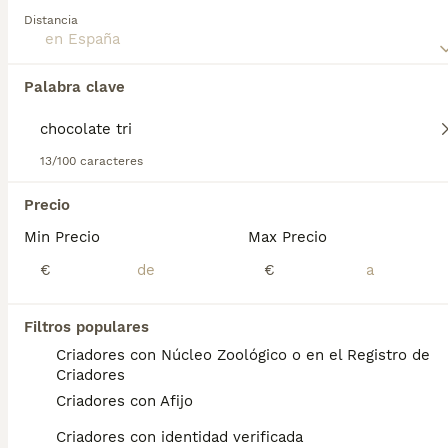
consejos sobre el Pitbull Terrier
para obtener más
Distancia
información sobre esta raza.
Palabra clave
Encontramos 0 Pitbull Chocolate tri
Cachorros en venta.
Si deseas exactamente esta búsqueda guarda tu 
13/100 caracteres
búsqueda y espera el resultado perfecto:
Precio
Guardar búsqueda
Min Precio
Max Precio
€
€
Preguntas frecuentes
Filtros populares
Criadores con Núcleo Zoológico o en el Registro de
¿Cuánto cuesta un cachorro
Criadores
de American Pit Bull Terrier?
Criadores con Afijo
El coste medio de un cachorro de American
Criadores con identidad verificada