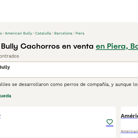
s
American Bully
Cataluña
Barcelona
Piera
Bully Cachorros en venta
en Piera, B
ontrados
Bully
llies se desarrollaron como perros de compañía, y aunque los
a, ahora se reconoce que los American Bullies son una raza c
queda
uy similares, pero ahora se reconoce que los American Bulli
9
2
mucho más tranquilo y relajado que los Pit Bull, gracias al
ges en su crianza. Lee nuestra página de consejos de compra 
y
Améri
American