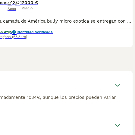
nas
2
1
2000 €
Precio
Sexo
Preciosa camada de América bully micro exotica se entregan con sus vacunas correspondientes a su edad desparasitados y su cartilla y micro chip y pre gistro de pedrigre
n Afijo
Identidad Verificada
ragona
(68.3km)
imadamente 1034€, aunque los precios pueden variar