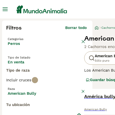
Filtros
Borrar todo
Cachorro
American 
Categorías
Perros
2 Cachorros enc
American 
Tipo de listado
Sólo puro
En venta
Tipo de raza
Los American Bu
programas de crí
Guardar bús
Incluir cruces
'construcción' m
temperamento es 
Raza
English Bulldog
American Bully
de perro.
América bull
Tu ubicación
American Bully