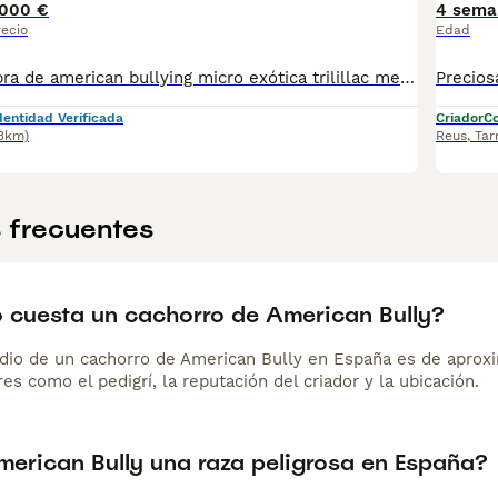
000 €
4 sema
recio
Edad
Estupenda hembra de american bullying micro exótica trilillac merle se entrega con sus vacunas correspondientes desparasitada cartilla y microchip incorporado
dentidad Verificada
Criador
Co
.3km)
Reus
,
Tar
 frecuentes
 cuesta un cachorro de American Bully?
dio de un cachorro de American Bully en España es de aprox
es como el pedigrí, la reputación del criador y la ubicación.
merican Bully una raza peligrosa en España?