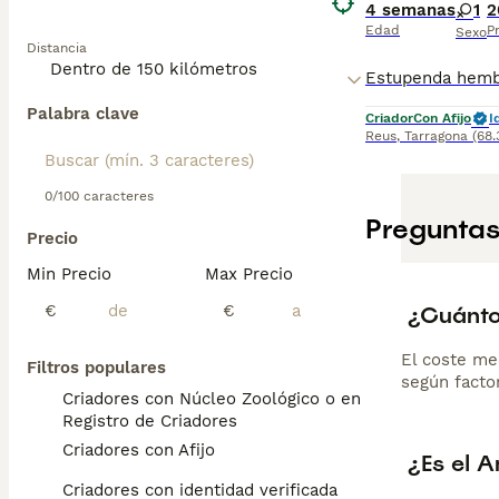
4 semanas
1
2
Edad
P
Sexo
Distancia
Palabra clave
Criador
Con Afijo
I
Reus
,
Tarragona
(68
0/100 caracteres
Preguntas
Precio
Min Precio
Max Precio
¿Cuánto
€
€
El coste me
Filtros populares
según factor
Criadores con Núcleo Zoológico o en el
Registro de Criadores
Criadores con Afijo
¿Es el A
Criadores con identidad verificada