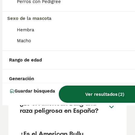
Perros con Pedigree
Preguntas frecuentes
Sexo de la mascota
Hembra
¿Cuánto cuesta un cachorro
Macho
de American Bully?
El coste medio de un cachorro de American
Rango de edad
Bully en España es de aproximadamente
1034€, aunque los precios pueden variar
según factores como el pedigrí, la
Generación
reputación del criador y la ubicación.
Guardar búsqueda
Ver resultados
(
2
)
¿Es el American Bully una
raza peligrosa en España?
¿Es el American Bully