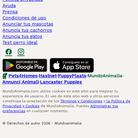
Ayuda
Prensa
Condiciones de uso
Anunciar tus mascotas
Anuncia tus cachorros
Anuncia tus gatos
Test perro ideal
Pets4Homes
Hastnet
PuppyPlaats
MundoAnimalia
Annunci Animali
Lancaster Puppies
MundoAnimalia.com utiliza cookies en este sitio para mejorar tu
experiencia de usuario. El uso de este sitio web y otros servicios
constituye la aceptación de los
Términos y Condiciones
y
la Política de
Privacidad y Cookies
de MundoAnimalia. Puedes
Administrar tus
preferencias
en cualquier momento.
© Derechos de autor
2026
-
Mundoanimalia