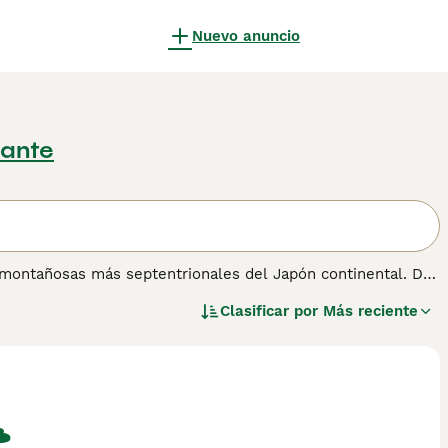
Nuevo anuncio
cante
es montañosas más septentrionales del Japón continental. De
stinguen por el color de su pelaje. Ambos son perros grandes
Clasificar por
Más reciente
ión sobre esta raza de perro.