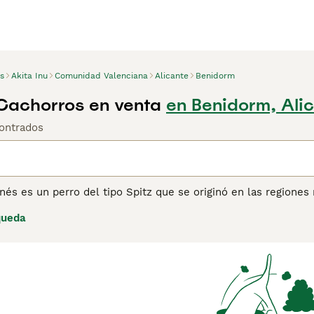
s
Akita Inu
Comunidad Valenciana
Alicante
Benidorm
 Cachorros en venta
en Benidorm, Ali
ontrados
onés es un perro del tipo Spitz que se originó en las region
ipos, el Akita Americano y el Akita Inu, y estos perros se di
queda
 tienen una gran presencia en todas partes.
ina de consejos de compra de Akita Inu
para obtener informac