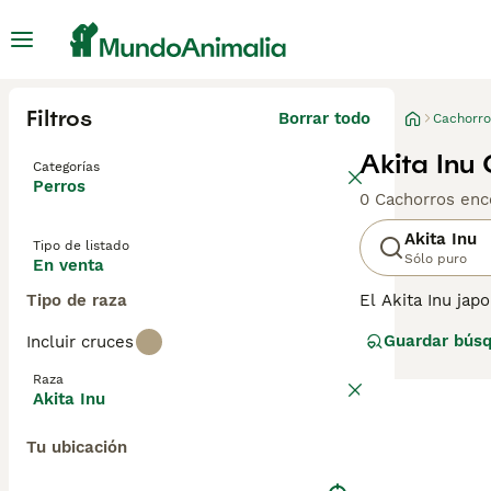
Filtros
Borrar todo
Cachorro
Akita Inu
Categorías
Perros
0 Cachorros enc
Akita Inu
Tipo de listado
Sólo puro
En venta
Tipo de raza
El Akita Inu jap
hecho, hay dos t
Guardar bús
Incluir cruces
y poderosos que
Raza
Lee nuestra
pág
Akita Inu
Tu ubicación