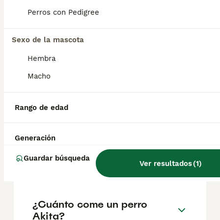
aunque los precios pueden variar según
factores como el pedigrí, la reputación del
Perros con Pedigree
criador y la ubicación.
Sexo de la mascota
¿Es un Akita un buen perro
Hembra
de casa?
Macho
¿Cuánto suele vivir un akita
Rango de edad
inu?
Generación
¿Cuál es mejor, Akita o
Guardar búsqueda
Ver resultados
(
1
)
Shiba?
¿Cuánto come un perro
Akita?