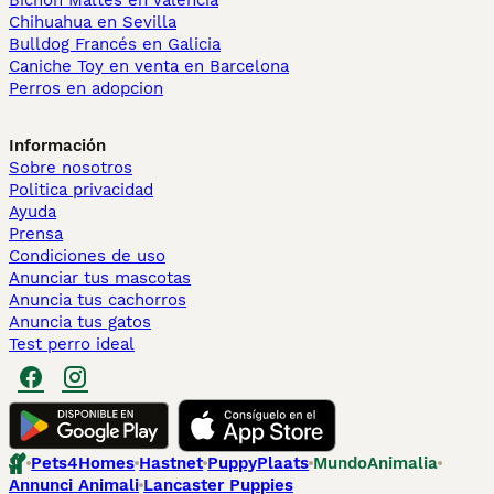
Bichón Maltés en València
Chihuahua en Sevilla
Bulldog Francés en Galicia
Caniche Toy en venta en Barcelona
Perros en adopcion
Información
Sobre nosotros
Politica privacidad
Ayuda
Prensa
Condiciones de uso
Anunciar tus mascotas
Anuncia tus cachorros
Anuncia tus gatos
Test perro ideal
Pets4Homes
Hastnet
PuppyPlaats
MundoAnimalia
Annunci Animali
Lancaster Puppies