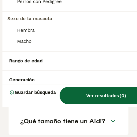
factores como el pedigrí, la reputación del
Perros con Pedigree
criador y la ubicación.
Sexo de la mascota
¿Cómo es el carácter de
Hembra
Aidi?
Macho
¿Cuáles son las ventajas y
Rango de edad
desventajas de la raza Aidi?
Generación
¿Cuál es la esperanza de
Guardar búsqueda
Ver resultados
(
0
)
vida de un Aidi?
¿Qué tamaño tiene un Aidi?