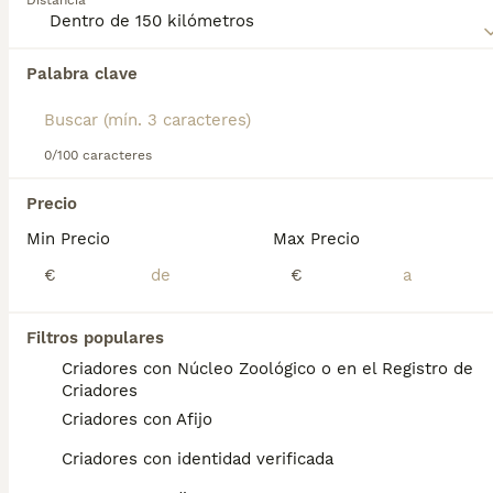
Distancia
página de consejos sobre el
Aidi
para obtener más
información sobre esta raza.
Palabra clave
Encontramos 0 Aïdi Cachorros en venta en
Xinzo de Limia, Ourense.
Si deseas exactamente esta búsqueda guarda tu 
búsqueda y espera el resultado perfecto:
0/100 caracteres
Guardar búsqueda
Precio
Min Precio
Max Precio
Preguntas frecuentes
€
€
Filtros populares
¿Cuánto cuesta un cachorro
Criadores con Núcleo Zoológico o en el Registro de
de Aidi?
Criadores
Criadores con Afijo
El coste medio de un cachorro de Aidi en
España es de aproximadamente 350€,
Criadores con identidad verificada
aunque los precios pueden variar según