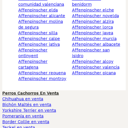
comunidad valenciana
benidorm
affenpinscher elda
affenpinscher elche
affenpinscher alicante
affenpinscher novelda
affenpinscher molina
affenpinscher alzira
de segura
affenpinscher lorca
affenpinscher silla
affenpinscher javea
affenpinscher calpe
affenpinscher murcia
affenpinscher jativa
affenpinscher albacete
affenpinscher
affenpinscher san
ontinyent
isidro
affenpinscher
affenpinscher alcoy
cartagena
affenpinscher valencia
affenpinscher requena
affenpinscher picana
affenpinscher montroy
Perros Cachorros En Venta
Chihuahua en venta
Bichón Maltés en venta
Yorkshire Terrier en venta
Pomerania en venta
Border Collie en venta
Teckel en venta