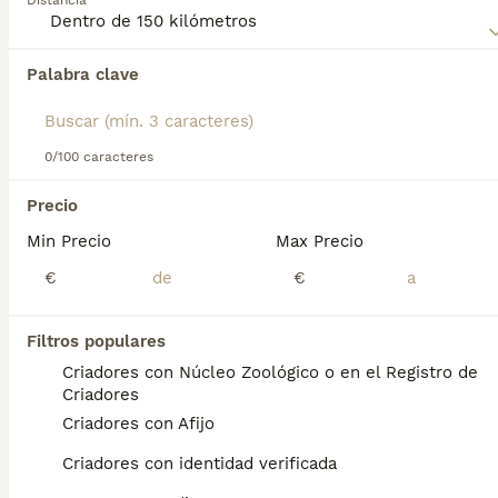
Distancia
Lee nuestra
página de consejos de compra de
Affenpinscher
para obtener información sobre esta raza de
Palabra clave
Encontramos 0 Affenpinscher Cachorros en
perro.
venta en Sabadell, Barcelona.
Si deseas exactamente esta búsqueda guarda tu 
búsqueda y espera el resultado perfecto:
0/100 caracteres
Guardar búsqueda
Precio
Min Precio
Max Precio
Preguntas frecuentes
€
€
Filtros populares
¿Cuánto cuesta un cachorro
Criadores con Núcleo Zoológico o en el Registro de
de Affenpinscher?
Criadores
Criadores con Afijo
El coste medio de un cachorro de
Affenpinscher en España es de
Criadores con identidad verificada
aproximadamente 428€, aunque los precios