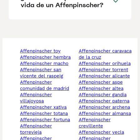
vida de un Affenpinscher?
affenpinscher toy
affenpinscher caravaca
affenpinscher hembra
de la cruz
affenpinscher macho
affenpinscher orihuela
affenpinscher san
affenpinscher torrent
vicente del raspeig
affenpinscher alicante
affenpinscher
affenpinscher aspe
comunidad de madrid
affenpinscher altea
affenpinscher
affenpinscher gandia
villajoyosa
affenpinscher paterna
affenpinscher xativa
affenpinscher archena
affenpinscher totana
affenpinscher almansa
affenpinscher fortuna
affenpinscher
affenpinscher
crevillente
torrevieja
affenpinscher yecla
affenpinscher
affenpinscher