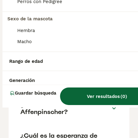
pueden variar según factores como el
Perros con Pedigree
pedigrí, la reputación del criador y la
ubicación.
Sexo de la mascota
Hembra
¿Cómo es el carácter de
Affenpinscher?
Macho
Rango de edad
¿Cuáles son las ventajas y
desventajas de la raza
Affenpinscher?
Generación
Guardar búsqueda
Ver resultados
(
0
)
¿Qué tamaño tiene un
Affenpinscher?
¿Cuál es la esperanza de