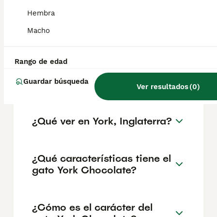
geográfica. Es fundamental acudir a
criadores responsables que garanticen la
Hembra
salud y el bienestar de los animales.
Informarse bien y comparar opciones antes
Macho
de comprometerse siempre es la mejor
decisión.
Rango de edad
Guardar búsqueda
¿Por qué se llama York?
Ver resultados
(
0
)
¿Qué ver en York, Inglaterra?
¿Qué características tiene el
gato York Chocolate?
¿Cómo es el carácter del