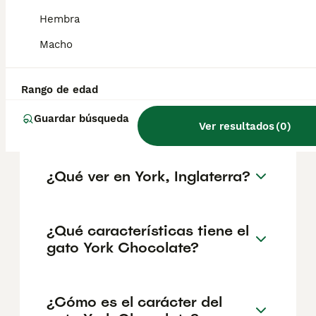
geográfica. Es fundamental acudir a
criadores responsables que garanticen la
Hembra
salud y el bienestar de los animales.
Informarse bien y comparar opciones antes
Macho
de comprometerse siempre es la mejor
decisión.
Rango de edad
Guardar búsqueda
¿Por qué se llama York?
Ver resultados
(
0
)
¿Qué ver en York, Inglaterra?
¿Qué características tiene el
gato York Chocolate?
¿Cómo es el carácter del