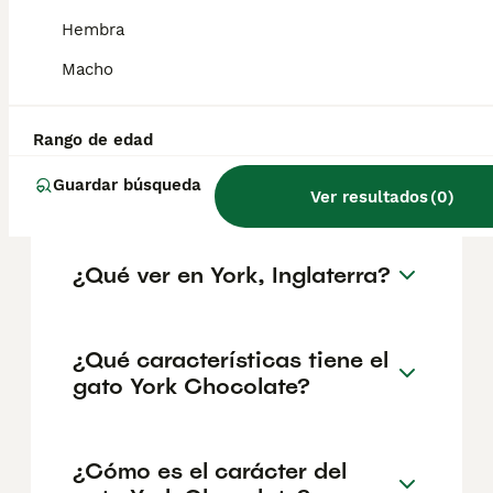
geográfica. Es fundamental acudir a
criadores responsables que garanticen la
Hembra
salud y el bienestar de los animales.
Informarse bien y comparar opciones antes
Macho
de comprometerse siempre es la mejor
decisión.
Rango de edad
Guardar búsqueda
¿Por qué se llama York?
Ver resultados
(
0
)
¿Qué ver en York, Inglaterra?
¿Qué características tiene el
gato York Chocolate?
¿Cómo es el carácter del