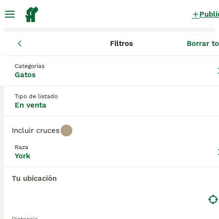
Publi
Filtros
Borrar t
Gatos y gatitos
York
Castilla-La Mancha
Toledo
Burujón
Categorías
York Gatos y gatitos en venta
Gatos
en Burujón, Toledo
Tipo de listado
0 Gatos y gatitos encontrados
En venta
York
Filtros
Sólo puro
Incluir cruces
El
York Chocolate
es una raza de gato de pelo largo
Raza
desarrollada en 1983 por la criadora Janet Chiefari en el
York
Guardar búsqueda
Orden
estado de Nueva York, Estados Unidos. La raza surgió de
manera fortuita cuando una gata de pelo largo blanco y
Tu ubicación
negro llamada
Blacky
se cruzó con un gato callejero negro
de pelo largo, produciendo entre sus crías un gatito
marrón chocolate llamado
Brownie
. Chiefari quedó
fascinada por el color y el carácter del animal y comenzó