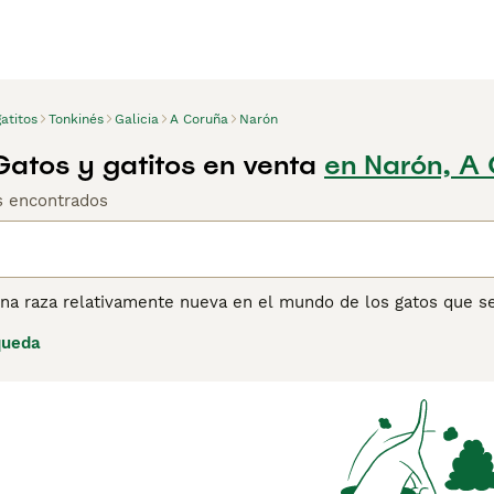
atitos
Tonkinés
Galicia
A Coruña
Narón
Gatos y gatitos en venta
en Narón, A
os encontrados
una raza relativamente nueva en el mundo de los gatos que se
emos hoy en día son un cruce entre un Burmés y un Siamés, l
queda
ecialmente su buena apariencia. Les encanta estar rodeados 
 lo que los convierte en los perfectos compañeros y mascotas
ulta un verdadero placer, ya que se aseguran de que nunca h
de consejos de compra de Tonkinés para obtener información s