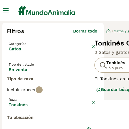
Filtros
Borrar todo
Gatos y g
Tonkinés 
Categorías
Gatos
0 Gatos y gatit
Tonkinés
Tipo de listado
Sólo puro
En venta
Tipo de raza
El Tonkinés es 
Los gatos que v
Guardar bús
Incluir cruces
sus padres, esp
con sus dueños,
Raza
un Tonkinés res
Tonkinés
nuestra página 
Tu ubicación