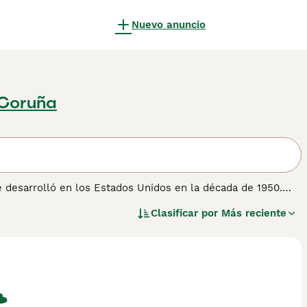
Nuevo anuncio
 Coruña
 desarrolló en los Estados Unidos en la década de 1950.
o que significa que han heredado algunos de los rasgos de
Clasificar por
Más reciente
de personas y forman vínculos excepcionalmente fuertes
 familiares. Son muy inteligentes, y compartir un hogar con
aya momentos aburridos cuando están alrededor. Lee
obre esta raza de gato.