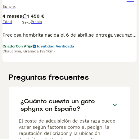
Sphynx
4 meses
1
450 €
Edad
Precio
Sexo
Preciosa hembrita nacida el 6 de abril,se entrega vacunada y desparasitada con su cartilla veterinaria, está criada en familia por lo que es super cariñosa. Para más información contactar por WhatsApp 623347098
Criador
Con Afijo
Identidad Verificada
Chauchina
,
Granada
(92.1km)
Preguntas frecuentes
¿Cuánto cuesta un gato
sphynx en España?
El coste de adquisición de esta raza puede
variar según factores como el pedigrí, la
reputación del criador y la ubicación