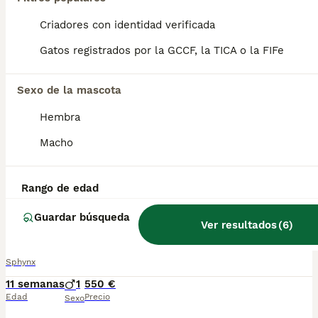
Criadores con identidad verificada
Preciosa hembrita ojos azules
Gatos registrados por la GCCF, la TICA o la FIFe
Sphynx
11 semanas
1
550 €
Sexo de la mascota
Edad
Precio
Sexo
Hembra
Hembrita ojos azules nacida el 15 de mayo,se entrega vacunada y desparasitada con su cartilla veterinaria, está criada en familia por lo que es muy cariñosa , para más información contactar por WhatsApp 623347098
Macho
Criador
Con Afijo
Identidad Verificada
Chauchina
,
Granada
(86.6km)
Rango de edad
5
1
Guardar búsqueda
Ver resultados
(
6
)
Precioso machito
Sphynx
11 semanas
1
550 €
Edad
Precio
Sexo