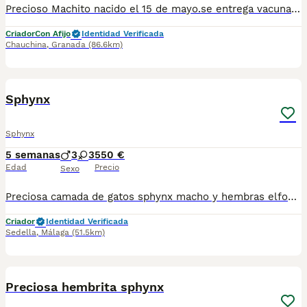
Precioso Machito nacido el 15 de mayo.se entrega vacunado y desparasitado con su cartilla veterinaria,está criado en familia por lo que es muy cariñoso, para más información contactar por WhatsApp 623347098
Criador
Con Afijo
Identidad Verificada
Chauchina
,
Granada
(86.6km)
11
Sphynx
Sphynx
5 semanas
3
3
550 €
Edad
Precio
Sexo
Preciosa camada de gatos sphynx macho y hembras elfos y normales todos nuestros animales son criados en ambiente familiar por criadero especializado todos se entregan con vacunas acorde a su edad y microchip posibilidad de viajar a toda España por empresa especializada. Los precios varían según sexos colores o si son elfos o no gracias.
Criador
Identidad Verificada
Sedella
,
Málaga
(51.5km)
7
1
Preciosa hembrita sphynx