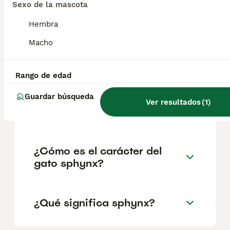
reputación del criador y la ubicación
Sexo de la mascota
geográfica. Es fundamental acudir a
criadores responsables que garanticen la
Hembra
salud y el bienestar de los animales.
Informarse bien y comparar opciones antes
Macho
de comprometerse siempre es la mejor
decisión.
Rango de edad
Guardar búsqueda
¿Cuánto cuesta un gato
Ver resultados
(
1
)
sphynx?
¿Cómo es el carácter del
gato sphynx?
¿Qué significa sphynx?