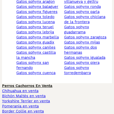
gatos sphynx aragon
villanueva y geltru
gatos sphynx balaguer
gatos sphynx ronda
gatos sphynx figueres
gatos sphynx parla
gatos sphynx toledo
gatos sphynx chiclana
gatos sphynx lucena
de la frontera
gatos sphynx teruel
gatos sphynx
gatos sphynx lebrija
guadarrama
gatos sphynx marbella
gatos sphynx zaragoza
gatos sphynx guadix
gatos sphynx mijas
gatos sphynx caniles
gatos sphynx dos
gatos sphynx castilla
hermanas
la mancha
gatos sphynx igualada
gatos sphynx san
gatos sphynx piera
fernando
gatos sphynx
gatos sphynx cuenca
torredembarra
Perros Cachorros En Venta
Chihuahua en venta
Bichón Maltés en venta
Yorkshire Terrier en venta
Pomerania en venta
Border Collie en venta