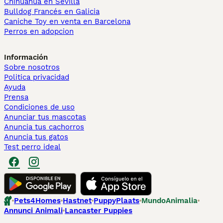
Chihuahua en Sevilla
Bulldog Francés en Galicia
Caniche Toy en venta en Barcelona
Perros en adopcion
Información
Sobre nosotros
Politica privacidad
Ayuda
Prensa
Condiciones de uso
Anunciar tus mascotas
Anuncia tus cachorros
Anuncia tus gatos
Test perro ideal
Pets4Homes
Hastnet
PuppyPlaats
MundoAnimalia
Annunci Animali
Lancaster Puppies