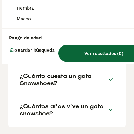
corto con la elegancia grácil del gato siamés.
La cabeza tiene forma de triángulo
Hembra
redondeado, los ojos son grandes e
inclinados, y las orejas, bastante separadas,
Macho
son largas y puntiagudas.
Rango de edad
¿El gato Snowshoe es de
Guardar búsqueda
raza pura?
Ver resultados
(
0
)
¿Cuánto cuesta un gato
Snowshoes?
¿Cuántos años vive un gato
snowshoe?