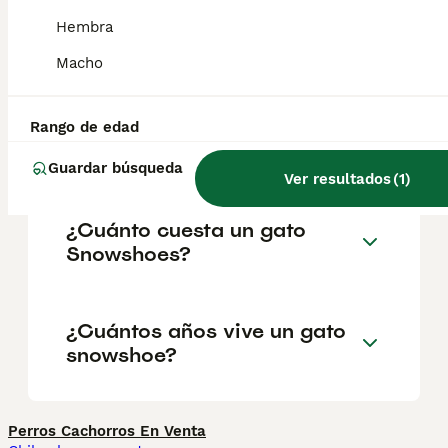
redondeado, los ojos son grandes e
Hembra
inclinados, y las orejas, bastante separadas,
son largas y puntiagudas.
Macho
¿El gato Snowshoe es de
Rango de edad
raza pura?
Guardar búsqueda
Ver resultados
(
1
)
¿Cuánto cuesta un gato
Snowshoes?
¿Cuántos años vive un gato
snowshoe?
Perros Cachorros En Venta