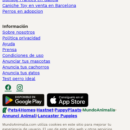
Caniche Toy en venta en Barcelona
Perros en adopcion
Información
Sobre nosotros
Politica privacidad
Ayuda
Prensa
Condiciones de uso
Anunciar tus mascotas
Anuncia tus cachorros
Anuncia tus gatos
Test perro ideal
Pets4Homes
Hastnet
PuppyPlaats
MundoAnimalia
Annunci Animali
Lancaster Puppies
MundoAnimalia.com utiliza cookies en este sitio para mejorar tu
experiencia de usuario. El uso de este sitio web y otros servicios