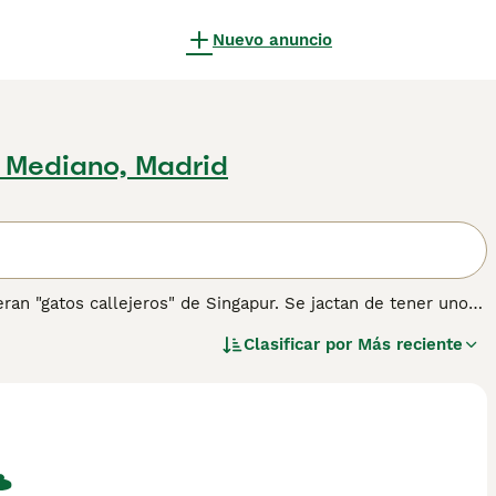
Nuevo anuncio
 Mediano, Madrid
ran "gatos callejeros" de Singapur. Se jactan de tener unos
e, aunque traviesa. Son gatos pequeños que se han abierto
Clasificar por
Más reciente
o también por tener una naturaleza alerta, activa y amorosa
 de consejos de compra de Singapura para obtener