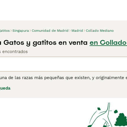
atitos
Singapura
Comunidad de Madrid
Madrid
Collado Mediano
 Gatos y gatitos en venta
en Collado
os encontrados
una de las razas más pequeñas que existen, y originalmente e
remadamente grandes, lo que se suma a su apariencia adorabl
queda
razones y hogares de muchos, no solo por ser adorables, sin
a un placer compartir el hogar con ellos. Lee nuestra página
e esta raza de gato.