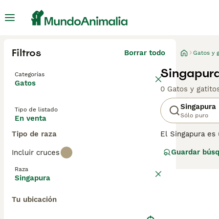
Filtros
Borrar todo
Gatos y g
Singapura
Categorías
Gatos
0 Gatos y gatit
Singapura
Tipo de listado
Sólo puro
En venta
Tipo de raza
El Singapura es 
ojos verdes ext
Guardar bús
Incluir cruces
camino en los co
que hace que se
Raza
información sobr
Singapura
Tu ubicación