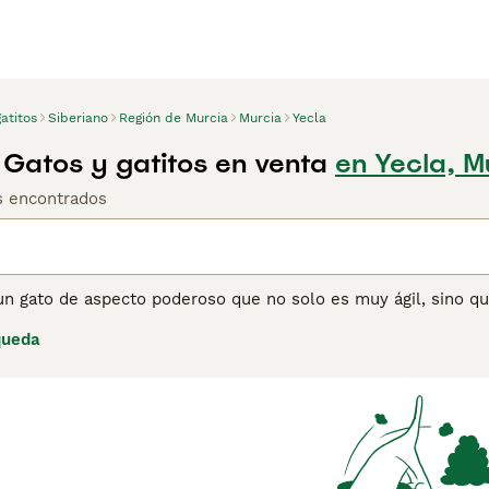
atitos
Siberiano
Región de Murcia
Murcia
Yecla
 Gatos y gatitos en venta
en Yecla, M
os encontrados
un gato de aspecto poderoso que no solo es muy ágil, sino qu
des y se jactan de tener hermosas patas grandes, lo que se s
queda
e personalidades encantadoras, que combinan con su buena apa
orazones y hogares de muchos amantes de los gatos, y por u
gato gentil, juguetón y cariñoso con un ronroneo impresionan
ina de consejos de compra de Siberiano
para obtener informac