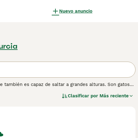
Nuevo anuncio
urcia
e también es capaz de saltar a grandes alturas. Son gatos
uma a su apariencia encantadora en general. Tienen pelajes
Clasificar por
Más reciente
riencia. Desde que llegaron a España, se han abierto
na buena razón. Además de ser un gato hermoso, el
te.
ión sobre esta raza de gato.