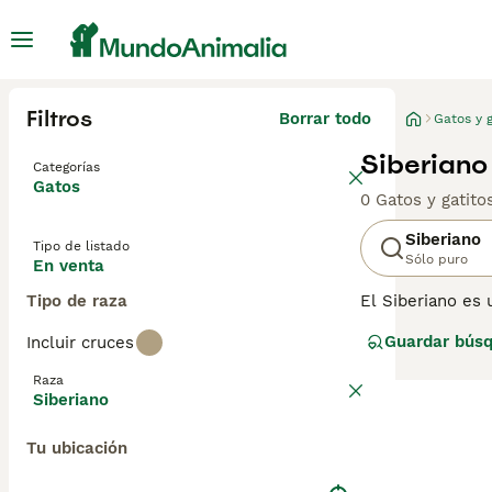
Filtros
Borrar todo
Gatos y g
Siberiano
Categorías
Gatos
0 Gatos y gatit
Siberiano
Tipo de listado
Sólo puro
En venta
Tipo de raza
El Siberiano es 
medianos y gran
Guardar bús
Incluir cruces
lujosos y son d
camino en los c
Raza
Siberiano es un 
Siberiano
Lee nuestra
pág
Tu ubicación