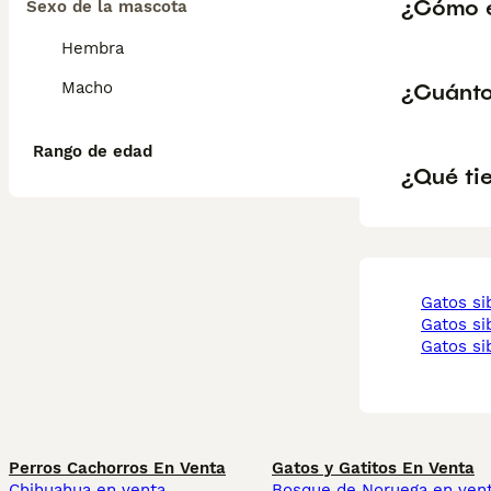
¿Cómo e
Sexo de la mascota
Hembra
¿Cuánto
Macho
Rango de edad
¿Qué tie
gatos s
gatos s
gatos s
Perros Cachorros En Venta
Gatos y Gatitos En Venta
Chihuahua en venta
Bosque de Noruega en ven