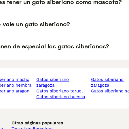
s tener un gato siberiano como mascota?
 vale un gato siberiano?
nen de especial los gatos siberianos?
iberiano macho
gatos siberiano
gatos siberiano
iberiano hembra
zaragoza
zaragoza
iberiano aragon
gatos siberiano teruel
gatos siberiano s
gatos siberiano huesca
Otras páginas populares
ta
Teckel en Barcelona