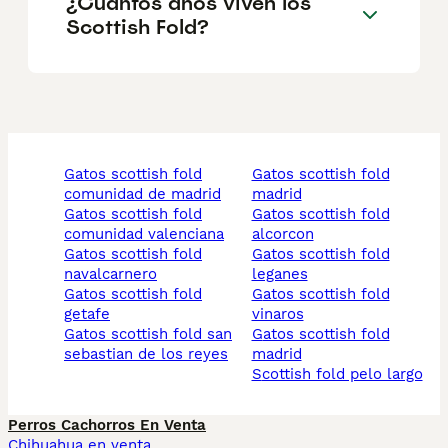
¿Cuántos años viven los
Scottish Fold?
gatos scottish fold
gatos scottish fold
comunidad de madrid
madrid
gatos scottish fold
gatos scottish fold
comunidad valenciana
alcorcon
gatos scottish fold
gatos scottish fold
navalcarnero
leganes
gatos scottish fold
gatos scottish fold
getafe
vinaros
gatos scottish fold san
gatos scottish fold
sebastian de los reyes
madrid
scottish fold pelo largo
Perros Cachorros En Venta
Chihuahua en venta