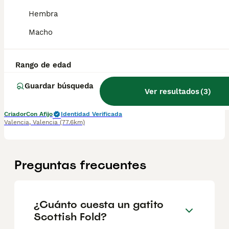
Hembra
GATITOS SCOTTISH FOLD
Macho
Scottish Fold
9 semanas
1
1200 €
Rango de edad
Edad
Precio
Sexo
Guardar búsqueda
Ver resultados
(
3
)
La tenencia responsable comienza con una adquisición responsable La entrada en vigor de la Ley de Bienestar Animal ha reforzado la importancia de adquirir animales de compañía de forma legal, responsable y con todas las garantías sanitarias y de trazabilidad. Con demasiada frecuencia se ofrecen animales a precios muy bajos, sin identificación, sin documentación, sin contrato y sin ninguna garantía sobre su origen o su estado de salud. Aunque puedan parecer una oportunidad, estas prácticas favorecen la cría y el comercio irregulares y ponen en riesgo tanto el bienestar de los animales como la seguridad de las familias que los adquieren. Es importante recordar que detrás de un animal criado y entregado conforme a la ley existe un importante trabajo: identificación mediante microchip, controles veterinarios, vacunaciones y desparasitaciones cuando corresponden, pruebas diagnósticas, correcta socialización, alimentación, documentación, registro y seguimiento sanitario. Todo ello supone tiempo, dedicación, formación, responsabilidad y un coste económico. La Ley de Bienestar Animal busca precisamente garantizar que cada animal pueda ser identificado, que se conozca su origen y que se proteja su salud y su bienestar durante toda su vida. Antes de comprar o adoptar un animal, asegúrese de que se entrega con toda la documentación exigida, correctamente identificado y a través de los canales legalmente establecidos. Exija siempre transparencia y garantías. Elegir la opción responsable no solo protege sus derechos como tutor responsable, sino que también contribuye a combatir el abandono, la cría ilegal y el maltrato animal. El bienestar animal es una responsabilidad compartida. Entre todos podemos conseguir un futuro mejor para ellos.
Criador
Con Afijo
Identidad Verificada
Valencia
,
Valencia
(77.6km)
Preguntas frecuentes
¿Cuánto cuesta un gatito
Scottish Fold?