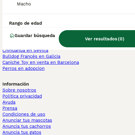
Macho
Maine Coon en venta
Persa en venta
Rango de edad
Otras páginas populares
Teckel en Barcelona
Guardar búsqueda
Bulldog Francés en Madrid
Ver resultados
(
0
)
Bichón Maltés en València
Chihuahua en Sevilla
Bulldog Francés en Galicia
Caniche Toy en venta en Barcelona
Perros en adopcion
Información
Sobre nosotros
Politica privacidad
Ayuda
Prensa
Condiciones de uso
Anunciar tus mascotas
Anuncia tus cachorros
Anuncia tus gatos