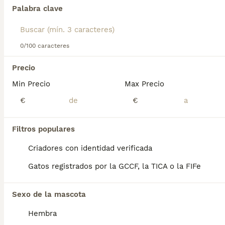
Palabra clave
Encontramos 0 Raza Mixta Gatos y gatitos
en venta en Pontevedra.
Si deseas exactamente esta búsqueda guarda tu 
0/100 caracteres
búsqueda y espera el resultado perfecto:
Guardar búsqueda
Precio
Min Precio
Max Precio
Perros Cachorros En Venta
Chihuahua en venta
€
€
Bichón Maltés en venta
Yorkshire Terrier en venta
Pomerania en venta
Filtros populares
Border Collie en venta
Teckel en venta
Criadores con identidad verificada
Caniche Toy en venta
Gatos registrados por la GCCF, la TICA o la FIFe
Gatos y Gatitos En Venta
Bosque de Noruega en venta
Sexo de la mascota
Británico en venta
Sphynx en venta
Hembra
Bengalí en venta