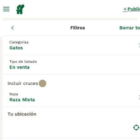
Publi
Filtros
Borrar t
Gatos y gatitos
Raza Mixta
Galicia
Pontevedra
Categorías
Raza Mixta Gatos y gatitos en venta
Gatos
en Pontevedra
Tipo de listado
0 Gatos y gatitos encontrados
En venta
Raza Mixta
Filtros
Sólo puro
Incluir cruces
Guardar búsqueda
Orden
Raza
Raza Mixta
Tu ubicación