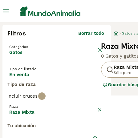
Filtros
Borrar todo
Gatos y g
Raza Mixt
Categorías
Gatos
0 Gatos y gatit
Raza Mixt
Tipo de listado
Sólo puro
En venta
Tipo de raza
Guardar bús
Incluir cruces
Raza
Raza Mixta
Tu ubicación