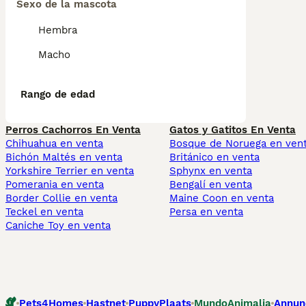
Sexo de la mascota
Hembra
Macho
Rango de edad
Perros Cachorros En Venta
Gatos y Gatitos En Venta
Chihuahua en venta
Bosque de Noruega en ven
Bichón Maltés en venta
Británico en venta
Yorkshire Terrier en venta
Sphynx en venta
Pomerania en venta
Bengalí en venta
Border Collie en venta
Maine Coon en venta
Teckel en venta
Persa en venta
Caniche Toy en venta
Pets4Homes
Hastnet
PuppyPlaats
MundoAnimalia
Annun