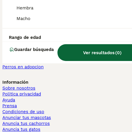
Maine Coon en venta
Hembra
Persa en venta
Macho
Otras páginas populares
Teckel en Barcelona
Bulldog Francés en Madrid
Rango de edad
Bichón Maltés en València
Chihuahua en Sevilla
Guardar búsqueda
Ver resultados
(
0
)
Bulldog Francés en Galicia
Caniche Toy en venta en Barcelona
Perros en adopcion
Información
Sobre nosotros
Politica privacidad
Ayuda
Prensa
Condiciones de uso
Anunciar tus mascotas
Anuncia tus cachorros
Anuncia tus gatos