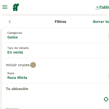
Publi
Filtros
Borrar t
Gatos y gatitos
Raza Mixta
Comunidad de Madrid
Madrid
M
Categorías
Raza Mixta Gatos y gatitos en venta
Gatos
en Moraleja de Enmedio, Madrid
Tipo de listado
0 Gatos y gatitos encontrados
En venta
Raza Mixta
Filtros
Sólo puro
Incluir cruces
Guardar búsqueda
Orden
Raza
Raza Mixta
Tu ubicación