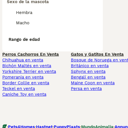
Sexo de la mascota
Hembra
Macho
Rango de edad
Perros Cachorros En Venta
Gatos y Gatitos En Venta
Chihuahua en venta
Bosque de Noruega en ven
Bichón Maltés en venta
Británico en venta
Yorkshire Terrier en venta
Sphynx en venta
Pomerania en venta
Bengalí en venta
Border Collie en venta
Maine Coon en venta
Teckel en venta
Persa en venta
Caniche Toy en venta
Pets4Homes
Hastnet
PuppyPlaats
MundoAnimalia
Annun