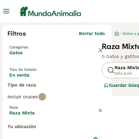
Filtros
Borrar todo
Gatos y g
Raza Mixt
Categorías
Gatos
0 Gatos y gatit
Raza Mixt
Tipo de listado
Sólo puro
En venta
Tipo de raza
Guardar bús
Incluir cruces
Raza
Raza Mixta
Tu ubicación