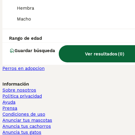
Maine Coon en venta
Hembra
Persa en venta
Macho
Otras páginas populares
Teckel en Barcelona
Bulldog Francés en Madrid
Rango de edad
Bichón Maltés en València
Chihuahua en Sevilla
Guardar búsqueda
Ver resultados
(
0
)
Bulldog Francés en Galicia
Caniche Toy en venta en Barcelona
Perros en adopcion
Información
Sobre nosotros
Politica privacidad
Ayuda
Prensa
Condiciones de uso
Anunciar tus mascotas
Anuncia tus cachorros
Anuncia tus gatos