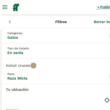
Publi
Filtros
Borrar t
Gatos y gatitos
Raza Mixta
Asturias
Asturias
Llanes
Categorías
Raza Mixta Gatos y gatitos en venta
Gatos
en Llanes, Asturias
Tipo de listado
0 Gatos y gatitos encontrados
En venta
Raza Mixta
Filtros
Sólo puro
Incluir cruces
Guardar búsqueda
Orden
Raza
Raza Mixta
Tu ubicación