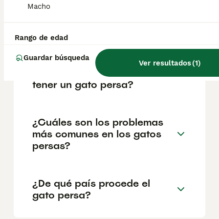
Macho
salud y el bienestar de los animales.
Informarse bien y comparar opciones antes
de comprometerse siempre es la mejor
decisión.
Rango de edad
Guardar búsqueda
Ver resultados
(
1
)
¿Ventajas y desventajas de
tener un gato persa?
¿Cuáles son los problemas
más comunes en los gatos
persas?
¿De qué país procede el
gato persa?