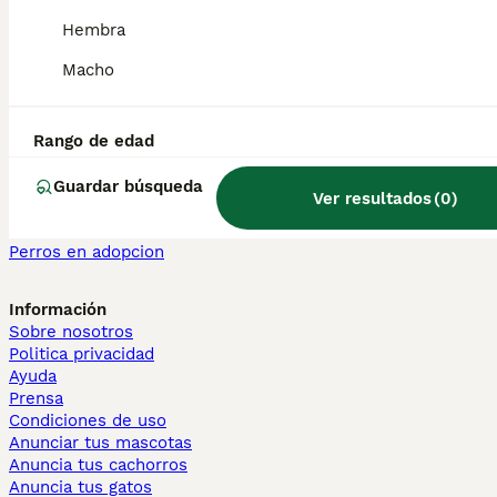
Maine Coon en venta
Hembra
Persa en venta
Macho
Otras páginas populares
Teckel en Barcelona
Bulldog Francés en Madrid
Rango de edad
Bichón Maltés en València
Chihuahua en Sevilla
Guardar búsqueda
Ver resultados
(
0
)
Bulldog Francés en Galicia
Caniche Toy en venta en Barcelona
Perros en adopcion
Información
Sobre nosotros
Politica privacidad
Ayuda
Prensa
Condiciones de uso
Anunciar tus mascotas
Anuncia tus cachorros
Anuncia tus gatos