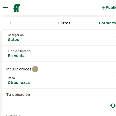
Publi
Filtros
Borrar t
Gatos y gatitos
Otras razas
Galicia
Ourense
Xinzo de Limia
Categorías
Otras razas Gatos y gatitos en venta
Gatos
en Xinzo de Limia, Ourense
Tipo de listado
0 Gatos y gatitos encontrados
En venta
Otras razas
Filtros
Sólo puro
Incluir cruces
Guardar búsqueda
Orden
Raza
Otras razas
Tu ubicación