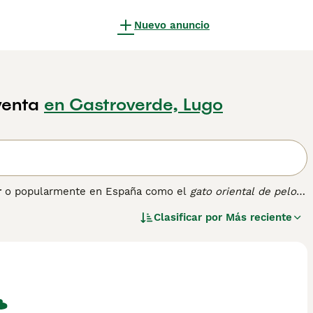
Nuevo anuncio
venta
en Castroverde, Lugo
r
o popularmente en España como el
gato oriental de pelo
iamés y razas de pelo largo como el Balinés. Esta variedad
Clasificar por
Más reciente
argo, fino y sedoso, especialmente más abundante en el
dos. Su cabeza es triangular con orejas grandes y ojos
ato muy activo, inteligente, extrovertido y vocal, que
o para interacción continua. Su cuidado es relativamente
. Entre las palabras clave más buscadas en España podemos
racterísticas» y «gato oriental cuidado». Este felino es
dinamismo y elegancia a su hogar.