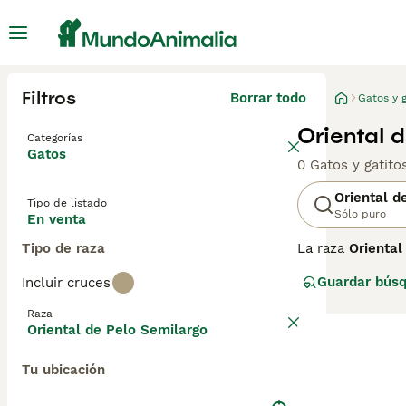
Filtros
Borrar todo
Gatos y g
Oriental 
Categorías
Gatos
0 Gatos y gatit
Oriental d
Tipo de listado
Sólo puro
En venta
Tipo de raza
La raza
Oriental
semilargo
, tien
Guardar bús
Incluir cruces
destaca por su 
cuello, cola y p
Raza
almendrados pre
Oriental de Pelo Semilargo
necesita constan
sencillo aunque
Tu ubicación
resaltar «gatos 
perfecto para q