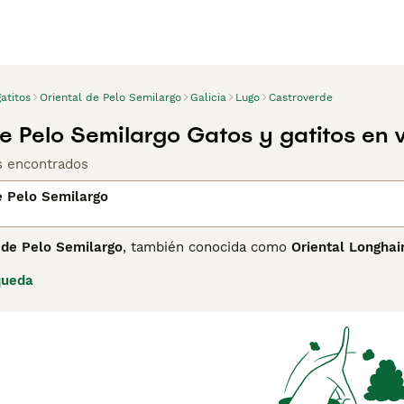
atitos
Oriental de Pelo Semilargo
Galicia
Lugo
Castroverde
de Pelo Semilargo Gatos y gatitos en 
os encontrados
e Pelo Semilargo
 de Pelo Semilargo
, también conocida como
Oriental Longhai
e su origen en la década de 1970 a partir de cruces entre el S
queda
elegante cuerpo esbelto, largo y musculoso, con pelaje semil
atas traseras, requiriendo cepillados semanales para evitar nu
dominantemente verdes. En cuanto a su temperamento, es un g
te estímulo y compañía, siendo ideal para hogares con tiemp
 requiere atención en higiene dental y una dieta equilibrada
pelo semilargo», «Oriental de pelo semilargo», «gato oriental ca
uienes buscan un compañero juguetón y afectuoso que aporte 