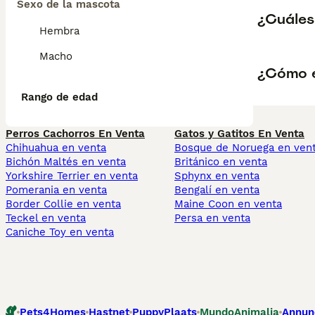
Sexo de la mascota
¿Cuáles 
Hembra
Macho
¿Cómo es
Rango de edad
Perros Cachorros En Venta
Gatos y Gatitos En Venta
Chihuahua en venta
Bosque de Noruega en ven
Bichón Maltés en venta
Británico en venta
Yorkshire Terrier en venta
Sphynx en venta
Pomerania en venta
Bengalí en venta
Border Collie en venta
Maine Coon en venta
Teckel en venta
Persa en venta
Caniche Toy en venta
Pets4Homes
Hastnet
PuppyPlaats
MundoAnimalia
Annun