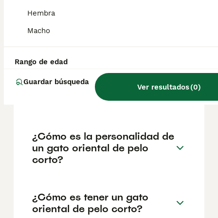
alta estima y nombrado como gato nacional.
Surge del cruce entre gatos siameses y
Hembra
otras razas como el americano o británico de
pelo corto para buscar un gato con aspecto
Macho
de siamés, pero de otros colores y patrones.
Rango de edad
¿Qué debes saber sobre los
Guardar búsqueda
gatos orientales de pelo
Ver resultados
(
0
)
corto?
¿Cómo es la personalidad de
un gato oriental de pelo
corto?
¿Cómo es tener un gato
oriental de pelo corto?