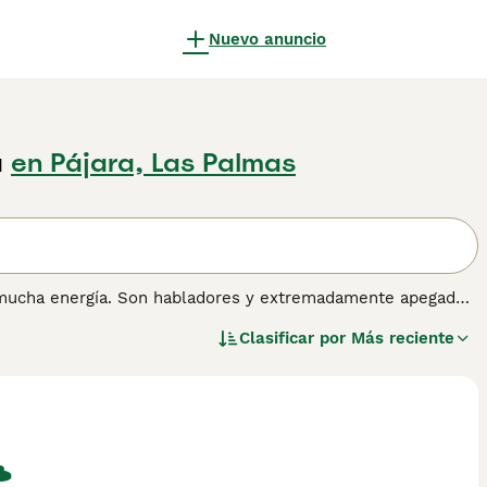
Nuevo anuncio
a
en Pájara, Las Palmas
n mucha energía. Son habladores y extremadamente apegados
amiliar, involucrándose en todo lo que sucede a su
Clasificar por
Más reciente
s de Pelo Corto han seguido siendo un compañero popular y
ener información sobre esta raza de gato.