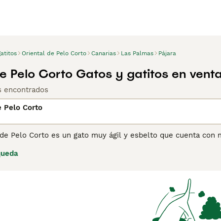
atitos
Oriental de Pelo Corto
Canarias
Las Palmas
Pájara
de Pelo Corto Gatos y gatitos en vent
os encontrados
e Pelo Corto
l de Pelo Corto es un gato muy ágil y esbelto que cuenta co
enen una naturaleza maravillosa y prosperan en un entorno f
queda
 es solo una de las muchas razones por las que los Orientale
iliar no solo en España, sino en otras partes del mundo.
ina de consejos de compra de Oriental de Pelo Corto
para obt