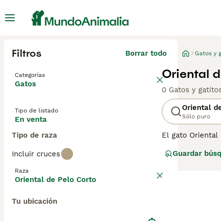
Filtros
Borrar todo
Gatos y g
Oriental 
Categorías
Gatos
0 Gatos y gatit
Oriental d
Tipo de listado
Sólo puro
En venta
Tipo de raza
El gato Orienta
a sus dueños. Ti
Guardar bús
Incluir cruces
alrededor. Esta
una mascota fam
Raza
Oriental de Pelo Corto
Lee nuestra
pág
Tu ubicación