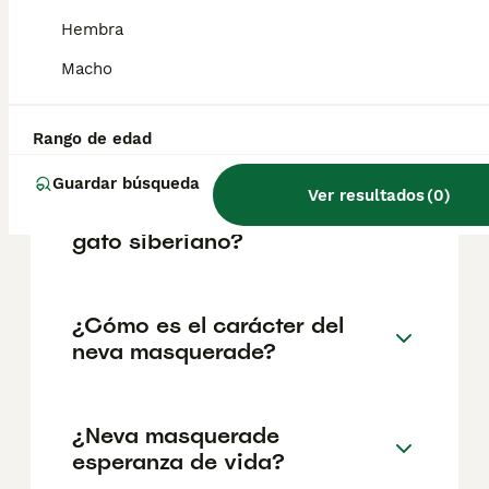
geográfica. Es fundamental acudir a
criadores responsables que garanticen la
Hembra
salud y el bienestar de los animales.
Informarse bien y comparar opciones antes
Macho
de comprometerse siempre es la mejor
decisión.
Rango de edad
Guardar búsqueda
¿Cuál es la diferencia entre
Ver resultados
(
0
)
un Neva Masquerade y un
gato siberiano?
¿Cómo es el carácter del
neva masquerade?
¿Neva masquerade
esperanza de vida?