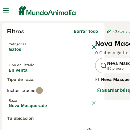
Filtros
Borrar todo
Gatos y g
Neva Masq
Categorías
Gatos
0 Gatos y gatit
Neva Mas
Tipo de listado
Sólo puro
En venta
Tipo de raza
El
Neva Masque
del gato siberia
Guardar bús
Incluir cruces
patrón de puntos
nombre. Su tamañ
Raza
a su temperament
Neva Masquerade
animales, siendo
beneficiar a per
Tu ubicación
raza es especia
masquerade comp