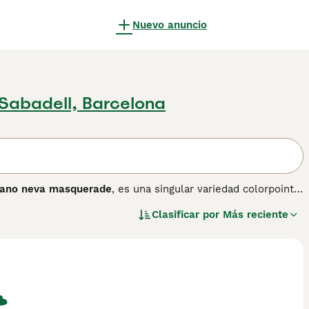
Nuevo anuncio
Sabadell, Barcelona
iano neva masquerade
, es una singular variedad colorpoint
ste gato se distingue por su pelaje semi-largo y denso con un
Clasificar por
Más reciente
 llamativos ojos azules que resaltan su "máscara", de ahí su
e es resistente al agua, ideal para climas fríos. En cuanto
muy adaptable; se lleva bien con niños, perros y otros
r una raza con menor cantidad de alérgenos, lo que puede
ado regular para evitar enredos y mantenerse saludable. Esta
ntes como "gato neva masquerade precio" y "neva
elino elegante y cariñoso.