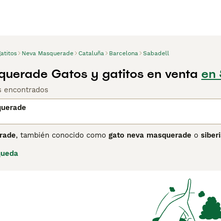
atitos
Neva Masquerade
Cataluña
Barcelona
Sabadell
uerade Gatos y gatitos en venta
en 
os encontrados
querade
rade
, también conocido como
gato neva masquerade
o
siber
no originaria de Rusia, específicamente cerca del río Neva. E
queda
 más oscuros en la cara, orejas, patas y cola, junto con unos
o es grande y musculoso, y su pelaje tiene una triple capa qu
o, el Neva Masquerade es amigable, juguetón, inteligente y 
 perfecto para familias activas. Además, es conocido por se
sonas con alergias leves. Para su cuidado, requiere un cepill
lmente popular en el mercado español, con búsquedas frecue
rar", reflejando el interés de quienes buscan un compañero f