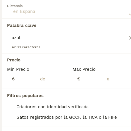
todos los demás están fuera, por lo que siempre tiene
Distancia
compañía. Lee nuestra página de consejos de compra de
Munchkin para obtener información sobre esta raza de
gato.
Palabra clave
Encontramos 0 Munchkin Azul Gatos y
gatitos en venta.
Si deseas exactamente esta búsqueda guarda tu 
4/100 caracteres
búsqueda y espera el resultado perfecto:
Precio
Guardar búsqueda
Min Precio
Max Precio
€
€
Preguntas frecuentes
Filtros populares
¿Cuánto vale un gato
Criadores con identidad verificada
Munchkin?
Gatos registrados por la GCCF, la TICA o la FIFe
El coste de adquisición de esta raza puede