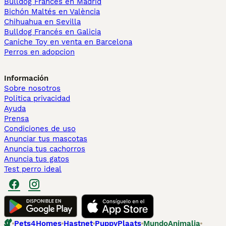
Bulldog Francés en Madrid
Bichón Maltés en València
Chihuahua en Sevilla
Bulldog Francés en Galicia
Caniche Toy en venta en Barcelona
Perros en adopcion
Información
Sobre nosotros
Politica privacidad
Ayuda
Prensa
Condiciones de uso
Anunciar tus mascotas
Anuncia tus cachorros
Anuncia tus gatos
Test perro ideal
Pets4Homes
Hastnet
PuppyPlaats
MundoAnimalia