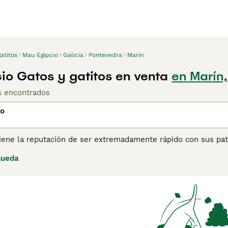
atitos
Mau Egipcio
Galicia
Pontevedra
Marín
io Gatos y gatitos en venta
en Marín
os encontrados
io
iene la reputación de ser extremadamente rápido con sus pata
 las paredes de las tumbas de los faraones. Se ha calculado
queda
ora. Y no solo eso, sus patas traseras largas y musculosas l
l paso de los años, gracias a su exótico y natural pelaje mote
onvertido en un compañero popular, llegando a los corazones
ina de consejos de compra de Mau Egipcio
para obtener infor