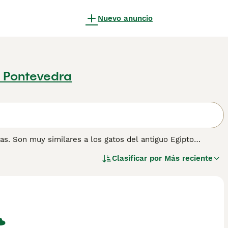
Nuevo anuncio
, Pontevedra
s. Son muy similares a los gatos del antiguo Egipto
 que estos gatos atléticos tienen velocidades de hasta 48
Clasificar por
Más reciente
e permiten al Mau Egipcio saltar a grandes alturas con mayor
ado y a su naturaleza amistosa, leal y afectuosa, el Mau
 y hogares de muchas personas en España y en otras partes
mación sobre esta raza de gato.