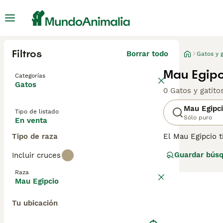
Filtros
Borrar todo
Gatos y g
Mau Egipc
Categorías
Gatos
0 Gatos y gatit
Mau Egipc
Tipo de listado
Sólo puro
En venta
Tipo de raza
El Mau Egipcio t
representados en
Guardar bús
Incluir cruces
kilómetros por h
facilidad. Con e
Raza
Egipcio se ha c
Mau Egipcio
del mundo.
Tu ubicación
Lee nuestra
pág