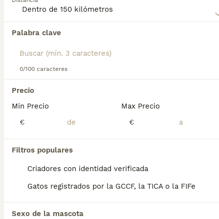
Distancia
Lee nuestra
página de consejos de compra de Maine Coon
para obtener información sobre esta raza de gato.
Palabra clave
0/100 caracteres
31
2
Precio
Macho Maine Coon Black Smoke
Min Precio
Max Precio
Maine Coon
€
€
10 semanas
1
1500 €
Edad
Precio
Sexo
Filtros populares
🐱 Maine Coon Pedigrí CFC Criador Oficial 🐾 Disponible: Maine Coon nacida el 29/04/2026 📍 Ubicación: Montornès del Vallès (Barcelona) 🗓️ Entrega a partir de: Mediados Julio (3 meses) ⸻ 👨‍👩‍👧‍👦 Información de los padres: • 🔹 Padre: Maine Coon con pedigrí oficial del CFC (Club Felino del Cantábrico) • 🔹 Madre: Maine Coon con pedigrí oficial del CFC (Club Felino del Cantábrico) • Ambos testados genéticamente • Ejemplares de gran tamaño, líneas europeas, excelente temperamento ⸻ 🐾 ¿Qué incluyen? ✅ Pedigrí Oficial CFC (COMPAÑIA) ✅ Microchip registrado ✅ Vacunación Inicial completa (trivalente) ✅ Desparasitación interna y externa ✅ Cartilla veterinaria al día ✅ Certificado de salud veterinario ✅ Contrato de compraventa con garantía sanitaria ✅ Socializada en entorno familiar con niños y otros animales ⸻ Precio: Varian segun; color, sexo, capas, progenitores, pedigrí, tamaño … 1200€ Hembra (Todo incluido) Reservadas 1500€ Macho (Todo incluido) Disponible 🧾 Criador certificado – Núcleo Zoológico Nº B2024009 📝 Afijo - ‘SILENT PEAK’ 🚚 Envío disponible a toda España peninsular mediante transportista autorizado (coste aparte) 📩 Solicita fotos, vídeos o videollamada sin compromiso ⸻ 🔒 Solo se entregará a familias responsables que valoren esta raza y su crianza ética. 🧾Por ley en España es obligatorio *castrar* entre los 6-9 meses sino protección quita el gato y lo devuelve al criador/@ ✨ ¡Puede ser tu nuev@ compañer@ felin@!
Criadores con identidad verificada
Criador
Identidad Verificada
Gatos registrados por la GCCF, la TICA o la FIFe
Montornés del Vallés
,
Barcelona
(37.9km)
16
Sexo de la mascota