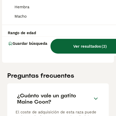
Maine Coon Carey / Tricolor
Hembra
Macho
Maine Coon
10 semanas
1
1200 €
Edad
Precio
Sexo
Rango de edad
🐾 Criadero Maine Coon Barcelona – Afijo CFDC “SILENT PEAK” 🐾 🏡 Núcleo Zoológico Nº B2024009 Tenemos disponible una preciosa camada de Maine Coon nacida el 29/04/2026 ❤️ ✨ Se puede visitar el criadero con cita previa para conocer a los gatitos y a sus padres, en un entorno familiar y cuidado. Los cachorros se entregan con: ✅ Pedigrí de compañía ✅ Microchip ✅ Cartilla sanitaria ✅ Vacunas correspondientes a la edad ✅ Desparasitación interna y externa ✅ Garantía y seguimiento del criadero 🐱 Camada disponible: 🌸 2 hembras tricolor (1 reservada) 🖤 1 macho black smoke (humo negro) Si buscas un Maine Coon criado con cariño, socializado y con todos los cuidados necesarios, estaremos encantados de darte más información. 📩 Más información por privado
Guardar búsqueda
Ver resultados
(
2
)
Criador
Identidad Verificada
Montornés del Vallés
,
Barcelona
(37.9km)
Preguntas frecuentes
¿Cuánto vale un gatito
Maine Coon?
El coste de adquisición de esta raza puede