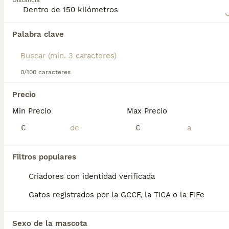
Distancia
de gato.
Palabra clave
Encontramos 0 Lycoi Gatos y gatitos en
venta en Villaviciosa de Odón, Madrid.
Si deseas exactamente esta búsqueda guarda tu 
búsqueda y espera el resultado perfecto:
0/100 caracteres
Guardar búsqueda
Precio
Perros Cachorros En Venta
Min Precio
Max Precio
Chihuahua en venta
Bichón Maltés en venta
€
€
Yorkshire Terrier en venta
Pomerania en venta
Border Collie en venta
Filtros populares
Teckel en venta
Criadores con identidad verificada
Caniche Toy en venta
Gatos registrados por la GCCF, la TICA o la FIFe
Gatos y Gatitos En Venta
Bosque de Noruega en venta
Sexo de la mascota
Británico en venta