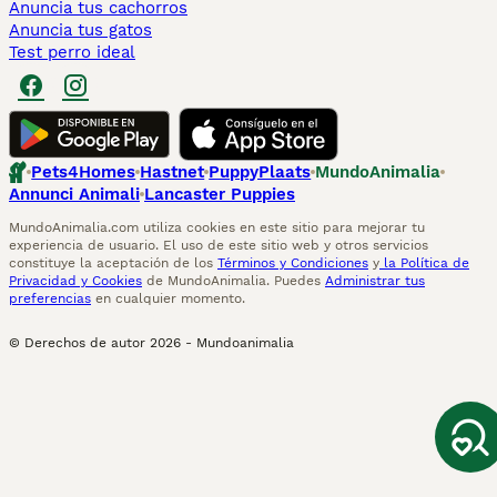
Anuncia tus cachorros
Anuncia tus gatos
Test perro ideal
Pets4Homes
Hastnet
PuppyPlaats
MundoAnimalia
Annunci Animali
Lancaster Puppies
MundoAnimalia.com utiliza cookies en este sitio para mejorar tu
experiencia de usuario. El uso de este sitio web y otros servicios
constituye la aceptación de los
Términos y Condiciones
y
la Política de
Privacidad y Cookies
de MundoAnimalia. Puedes
Administrar tus
preferencias
en cualquier momento.
© Derechos de autor
2026
-
Mundoanimalia