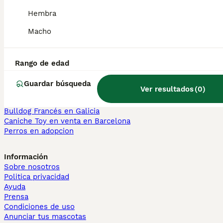
Sphynx en venta
Hembra
Bengalí en venta
Maine Coon en venta
Macho
Persa en venta
Otras páginas populares
Rango de edad
Teckel en Barcelona
Bulldog Francés en Madrid
Guardar búsqueda
Ver resultados
(
0
)
Bichón Maltés en València
Chihuahua en Sevilla
Bulldog Francés en Galicia
Caniche Toy en venta en Barcelona
Perros en adopcion
Información
Sobre nosotros
Politica privacidad
Ayuda
Prensa
Condiciones de uso
Anunciar tus mascotas