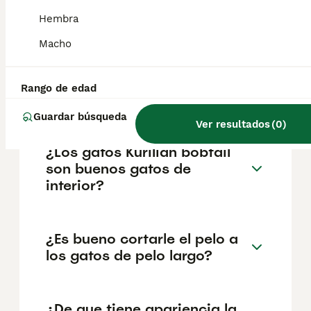
variar según factores como el pedigrí, la
reputación del criador y la ubicación
Hembra
geográfica. Es fundamental acudir a
Macho
criadores responsables que garanticen la
salud y el bienestar de los animales.
Informarse bien y comparar opciones antes
de comprometerse siempre es la mejor
Rango de edad
decisión.
Guardar búsqueda
Ver resultados
(
0
)
¿Los gatos Kurilian bobtail
son buenos gatos de
interior?
¿Es bueno cortarle el pelo a
los gatos de pelo largo?
¿De que tiene apariencia la