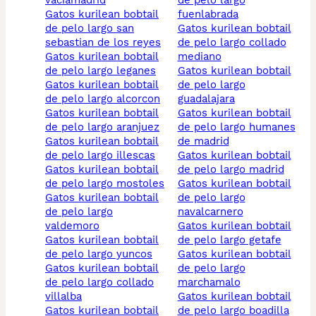
vaciamadrid
de pelo largo
gatos kurilean bobtail
fuenlabrada
de pelo largo san
gatos kurilean bobtail
sebastian de los reyes
de pelo largo collado
gatos kurilean bobtail
mediano
de pelo largo leganes
gatos kurilean bobtail
gatos kurilean bobtail
de pelo largo
de pelo largo alcorcon
guadalajara
gatos kurilean bobtail
gatos kurilean bobtail
de pelo largo aranjuez
de pelo largo humanes
gatos kurilean bobtail
de madrid
de pelo largo illescas
gatos kurilean bobtail
gatos kurilean bobtail
de pelo largo madrid
de pelo largo mostoles
gatos kurilean bobtail
gatos kurilean bobtail
de pelo largo
de pelo largo
navalcarnero
valdemoro
gatos kurilean bobtail
gatos kurilean bobtail
de pelo largo getafe
de pelo largo yuncos
gatos kurilean bobtail
gatos kurilean bobtail
de pelo largo
de pelo largo collado
marchamalo
villalba
gatos kurilean bobtail
gatos kurilean bobtail
de pelo largo boadilla