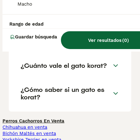
ojos de un verde peridoto en lugar de verde
Macho
esmeralda. La cabeza tiene una forma de
corazón muy característica, con orejas y ojos
grandes y una expresión de alerta.
Rango de edad
Guardar búsqueda
Ver resultados
(
0
)
¿Son raros los gatos Korat?
¿Cuánto vale el gato korat?
¿Cómo saber si un gato es
korat?
Perros Cachorros En Venta
Chihuahua en venta
Bichón Maltés en venta
Yorkshire Terrier en venta