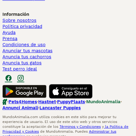
Información
Sobre nosotros
Politica privacidad
Ayuda
Prensa
Condiciones de uso
Anunciar tus mascotas
Anuncia tus cachorros
Anuncia tus gatos
Test perro ideal
Pets4Homes
Hastnet
PuppyPlaats
MundoAnimalia
Annunci Animali
Lancaster Puppies
MundoAnimalia.com utiliza cookies en este sitio para mejorar tu
experiencia de usuario. El uso de este sitio web y otros servicios
constituye la aceptación de los
Términos y Condiciones
y
la Política de
Privacidad y Cookies
de MundoAnimalia. Puedes
Administrar tus