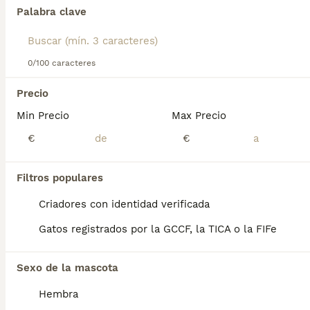
Palabra clave
Lee nuestra
página de consejos de compra de Korat
para
obtener información sobre esta raza de gato.
Encontramos 0 Korat Gatos y gatitos en
venta en Guipúzcoa.
0/100 caracteres
Si deseas exactamente esta búsqueda guarda tu 
búsqueda y espera el resultado perfecto:
Precio
Min Precio
Max Precio
Guardar búsqueda
€
€
Preguntas frecuentes
Filtros populares
Criadores con identidad verificada
¿Diferencia entre korat y
Gatos registrados por la GCCF, la TICA o la FIFe
azul ruso?
Sexo de la mascota
El gato korat tiene unas características
parecidas al azul ruso, pero tiene un manto
Hembra
monocapa, una forma más redondeada y los