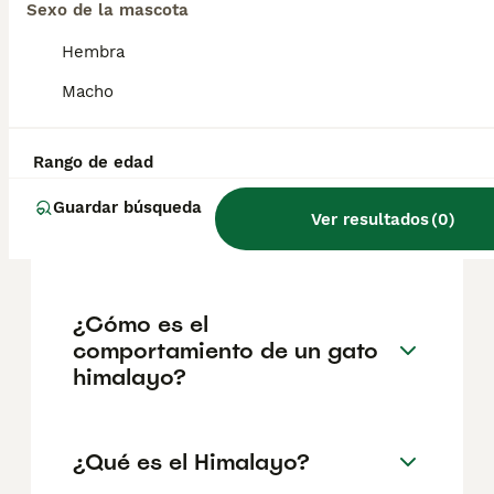
variar según factores como el pedigrí, la
Sexo de la mascota
reputación del criador y la ubicación
geográfica. Es fundamental acudir a
Hembra
criadores responsables que garanticen la
Macho
salud y el bienestar de los animales.
Informarse bien y comparar opciones antes
de comprometerse siempre es la mejor
decisión.
Rango de edad
Guardar búsqueda
Ver resultados
(
0
)
¿Qué es un gato himalayo?
¿Cómo es el
comportamiento de un gato
himalayo?
¿Qué es el Himalayo?