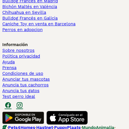
Bulldog Francés en Madrid
Bichón Maltés en València
Chihuahua en Sevilla
Bulldog Francés en Galicia
Caniche Toy en venta en Barcelona
Perros en adopcion
Información
Sobre nosotros
Politica privacidad
Ayuda
Prensa
Condiciones de uso
Anunciar tus mascotas
Anuncia tus cachorros
Anuncia tus gatos
Test perro ideal
Pets4Homes
Hastnet
PuppyPlaats
MundoAnimalia