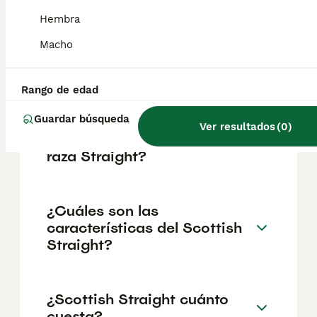
geográfica. Es fundamental acudir a
criadores responsables que garanticen la
Hembra
salud y el bienestar de los animales.
Informarse bien y comparar opciones antes
Macho
de comprometerse siempre es la mejor
decisión.
Rango de edad
Guardar búsqueda
¿Cuál es la esperanza de
Ver resultados
(
0
)
vida de un gato escocés de
raza Straight?
¿Cuáles son las
características del Scottish
Straight?
¿Scottish Straight cuánto
cuesta?