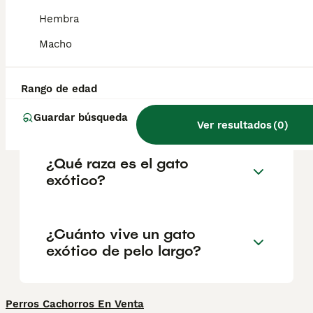
ascendencia puramente Persa. Los criadores
originales del Exótico querían llamar a la
Hembra
raza "Sterling", ya que pretendían que su
pelaje fuera de un brillante color plateado.
Macho
Rango de edad
¿Es bueno cortarle el pelo a
los gatos de pelo largo?
Guardar búsqueda
Ver resultados
(
0
)
¿Qué raza es el gato
exótico?
¿Cuánto vive un gato
exótico de pelo largo?
Perros Cachorros En Venta