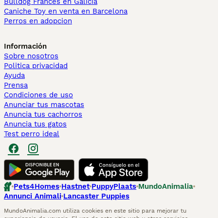
Bulldog Francés en Galicia
Caniche Toy en venta en Barcelona
Perros en adopcion
Información
Sobre nosotros
Politica privacidad
Ayuda
Prensa
Condiciones de uso
Anunciar tus mascotas
Anuncia tus cachorros
Anuncia tus gatos
Test perro ideal
Pets4Homes
Hastnet
PuppyPlaats
MundoAnimalia
Annunci Animali
Lancaster Puppies
MundoAnimalia.com utiliza cookies en este sitio para mejorar tu