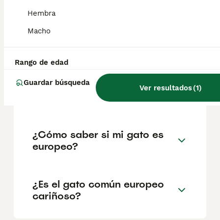
salud y el bienestar de los animales.
Hembra
Informarse bien y comparar opciones antes
de comprometerse siempre es la mejor
Macho
decisión.
Rango de edad
¿Cuáles son las
Guardar búsqueda
características del gato
Ver resultados
(
1
)
europeo de pelo corto?
¿Cómo saber si mi gato es
europeo?
¿Es el gato común europeo
cariñoso?