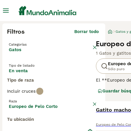
Filtros
Borrar todo
Gatos y g
Europeo d
Categorías
Gatos
1 Gatos y gatito
Europeo d
Tipo de listado
Sólo puro
En venta
Tipo de raza
El **Europeo de
de Europa, inclu
Guardar bús
Incluir cruces
caracteriza por 
de tamaño medio
Raza
inteligentes, so
Europeo de Pelo Corto
requieren cuidad
Gatito macho
gatos domésticos
Tu ubicación
mantener la piel
Europeo de Pelo Co
\"gato doméstic