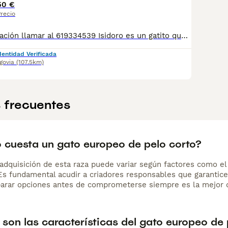
rado y que se adapte a la vida en España.
50 €
recio
Para más información llamar al 619334539 Isidoro es un gatito que busca su familia ideal. Desde que lo encontramos recién nacido con su mamá y hermanos ha estado bien cuidado y sociabilizado, en buenas condiciones de salud. Es un gato cariñoso y muy bonito. Se entrega en condiciones de seguimiento para verificar su bienestar.
dentidad Verificada
govia
(107.5km)
 frecuentes
 cuesta un gato europeo de pelo corto?
adquisición de esta raza puede variar según factores como el p
 Es fundamental acudir a criadores responsables que garantice
arar opciones antes de comprometerse siempre es la mejor d
son las características del gato europeo de 