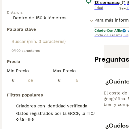
carácter equilib
13 semanas
1
Edad
P
Sexo
Distancia
Palabra clave
Criador
Con Afijo
I
Roda de Eresma
,
Se
0/100 caracteres
Preguntas
Precio
Min Precio
Max Precio
¿Cuánto
€
€
El coste de 
Filtros populares
geográfica.
bien y comp
Criadores con identidad verificada
Gatos registrados por la GCCF, la TICA
o la FIFe
¿Cuáles 