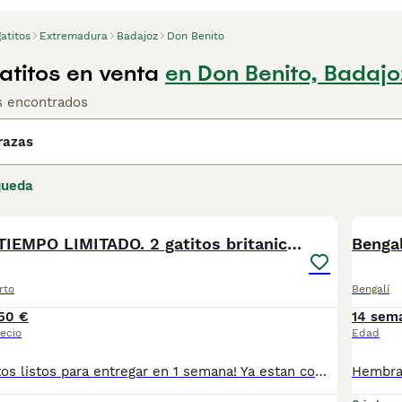
atitos
Extremadura
Badajoz
Don Benito
atitos en venta
en Don Benito, Badajo
os encontrados
razas
queda
7
OFERTA POR TIEMPO LIMITADO. 2 gatitos britanicos
Bengal
rto
Bengalí
50 €
14 sem
ecio
Edad
2 Preciosos gatitos listos para entregar en 1 semana! Ya estan comiendo solitos, y van al arenero, son una dulzura de lo cariñosos que son, ronronean muchisimo y te buscan... se pueden reservar el que te guste hasta su entrega. De entregan ambos machitos con revisision veterinaria, desparasitacion, vacunacion trivalente y cartilla sanitaria. Un encanto de gatitos. Si te interesa escribeme y te digo del que dispongo si es uno o los dos para reserva, y te envio mas fotos y video, te encantaran, estan gorditos y preciosos ;) El precio es real, aunque por un tiempo limitado, los hemos puesto por debajo de su precio habitual. El precio es por cada uno.