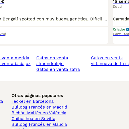
 €
15 sem
o
Edad
Cachorro de gato Bengalí spotted con muy buena genética. Difícil encontrar cachorros de esta calidad. Criados en ambiente familiar. Se entrega vacunado y desparasitado con dos meses de edad. Contactar por llamadas o WhatsApp 621289988. Número de Microchip: 992000001224479 Núcleo Zoológico: ES100180000186
Criador
9km)
Cantillan
n venta merida
gatos en venta
gatos en venta
n venta badajoz
almendralejo
villanueva de la s
gatos en venta zafra
Otras páginas populares
ta
Teckel en Barcelona
Bulldog Francés en Madrid
Bichón Maltés en València
Chihuahua en Sevilla
Bulldog Francés en Galicia