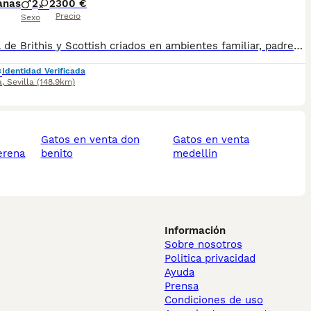
anas
2
2
300 €
Precio
Sexo
Camada de Brithis y Scottish criados en ambientes familiar, padre libres de enfermedades, se hacen envío a toda España contra reembolso, más información llamar o Whassap al 687705959 precio de los negros 300e
Identidad Verificada
a
,
Sevilla
(148.9km)
gatos en venta don
gatos en venta
erena
benito
medellin
Información
Sobre nosotros
Politica privacidad
Ayuda
Prensa
Condiciones de uso