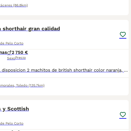
Cáceres
(86.8km)
3
h shorthair gran calidad
 de Pelo Corto
nas
2
750 €
Precio
Sexo
Pongo a disposicion 2 machitos de british shorthair color naranja, gorditos preciosos. Si deseas tener a uno de estos pequeñines, escribenos ! Ahora disponibles para reserva.
lmorales
,
Toledo
(135.7km)
8
1
s y Scottish
 de Pelo Corto