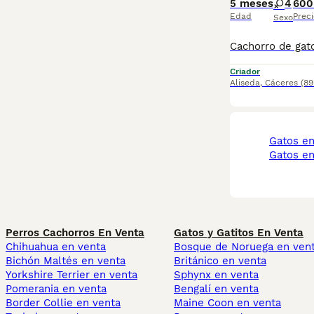
5 meses
4
600
Edad
Preci
Sexo
Criador
Aliseda
,
Cáceres
(8
gatos e
gatos e
Perros Cachorros En Venta
Gatos y Gatitos En Venta
Chihuahua en venta
Bosque de Noruega en ven
Bichón Maltés en venta
Británico en venta
Yorkshire Terrier en venta
Sphynx en venta
Pomerania en venta
Bengalí en venta
Border Collie en venta
Maine Coon en venta