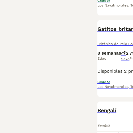
Criador
Los Navalmorales
,
T
Gatitos brita
Británico de Pelo Co
8 semanas
2
7
Edad
Pr
Sexo
Criador
Los Navalmorales
,
T
Bengalí
Bengalí