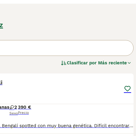
z
Clasificar por
Más reciente
3
i
anas
2
390 €
Precio
Sexo
Hembra Bengalí spotted con muy buena genética. Difícil encontrar cachorros de esta calidad. Criados en ambiente familiar. Se entrega vacunado y desparasitado con dos meses de edad. Contactar por llamadas o WhatsApp 621289988. Número de Microchip: 992000001224479 Núcleo Zoológico: ES100180000186