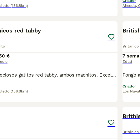
Criador
oledo
(136.8km)
Aliseda
,
6
nicos red tabby
Britis
rto
Británico
50 €
7 sema
ecio
Edad
Disponibles 2 preciosos gatitos red tabby, ambos machitos. Excelente caracter. Sanos fuertes y gorditos. Criados en ambiente familiar. Se entregan con revision veterinaria, desparasitacion, primera vacuna y cartilla sanitaria. Interesados escribir, envio mas fotos y videos de los gatitos. Gracias.
Criador
oledo
(136.8km)
Los Nava
5
3
Brithi
Británico