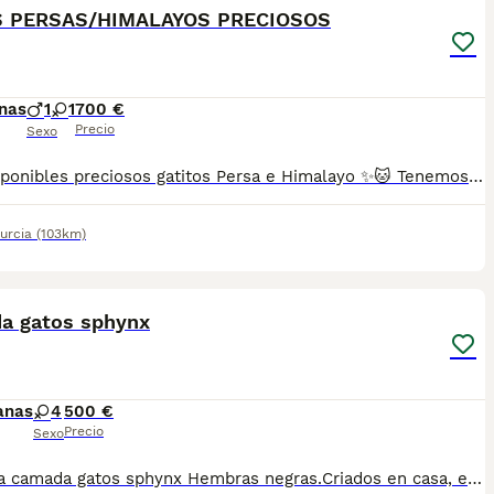
 PERSAS/HIMALAYOS PRECIOSOS
nas
1
1
700 €
Precio
Sexo
🐱✨ Disponibles preciosos gatitos Persa e Himalayo ✨🐱 Tenemos disponibles encantadores gatitos de las variedades Persa tradicional e Himalayo, criados con dedicación, cuidados diarios y mucho cariño en un ambiente familiar. Estas razas destacan por su belleza, su abundante pelaje y su carácter tranquilo y afectuoso, convirtiéndose en compañeros ideales para cualquier hogar. ❤️ ✅ Los gatitos se entregan con: 💉 Dos vacunas administradas según su edad. 💊 Dos desparasitaciones. 📖 Cartilla sanitaria al día. 🩺 Revisión veterinaria realizada antes de la entrega. 📸 Todas las fotografías son auténticas y corresponden a nuestros propios gatitos. No utilizamos imágenes de internet ni trabajamos con multicriaderos. 📹 Si lo deseas, podemos enviar vídeos por WhatsApp para que conozcas mejor a los pequeños y veas su estado y personalidad. 🚚 Posibilidad de transporte a cualquier punto de España. Para realizar una reserva se solicita una señal mínima de 200 €. Si buscas un gatito Persa o Himalayo de calidad, bien cuidado y criado con responsabilidad, estaremos encantados de ofrecerte más información y ayudarte a encontrar el compañero perfecto para tu familia. 🐾💕
urcia
(103km)
3
a gatos sphynx
anas
4
500 €
Precio
Sexo
Preciosa camada gatos sphynx Hembras negras.Criados en casa, en ambiente familiar. Son tacto goma. Listos para entregar. Se entregan desparasitados,cartilla,chip,vacunas al dia,contrato compraventa,garantias...todo revisado por un veterinario desde su nacimiento. Preferible entrega en mano