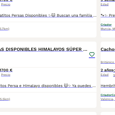
Precio
Edad
🐱✨ Preciosos Gatitos Persas Disponibles ✨🐱 Buscan una familia responsable y cariñosa estos preciosos gatitos persas, criados en un ambiente familiar con mucho amor, dedicación y los mejores cuidados desde su nacimiento. ✅ Se entregan con: 💉 2 vacunas correspondientes a su edad. 💊 2 desparasitaciones. 📖 Cartilla sanitaria. ❤️ Gatitos muy sociables, cariñosos y acostumbrados al contacto con personas. 📸 Fotos 100% reales de nuestros gatitos. 🎥 Enviamos vídeos individuales de cada gatito para que puedas conocerlo con total tranquilidad antes de reservar. 🚚 Envíos con transporte especializado de mascotas a toda España 🇪🇸. Si deseas más información, fotos, vídeos o reservar tu gatito, no dudes en contactar con nosotros. Estaremos encantados de ayudarte a encontrar tu nuevo compañero.
Criador
3.7km)
Murcia
,
M
8
GATOS PERSAS DISPONIBLES HIMALAYOS SÚPER CHATOS
Cachor
Británico
1
700 €
2 años
Precio
Edad
S
🐱 Preciosos gatitos Persa e Himalayo disponibles 🐱✨ Ya puedes reservar nuestros encantadores gatitos de las variedades Persa tradicional e Himalayo, criados con muchísimo cariño en un entorno familiar, donde reciben atención y socialización desde sus primeros días. 📋 Se entregan con: 💉 Dos vacunas correspondientes a su edad. 🩺 Dos desparasitaciones. 📖 Cartilla veterinaria al día. ❤️ Revisados por veterinario y en perfecto estado de salud. Son gatitos muy tranquilos, cariñosos y acostumbrados al contacto con personas, ideales para formar parte de una familia. 📩 Si deseas más información, fotos, vídeos o concertar una visita sin compromiso, estaré encantado de atenderte. ¡Estarán listos para llenar tu hogar de cariño y momentos inolvidables! 🐾💕
Criador
Co
75.5km)
Valencia
,
5