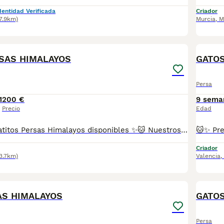
dentidad Verificada
Criador
7.9km)
Murcia
,
M
5
RSAS HIMALAYOS
GATO
Persa
1
200 €
9 sema
Precio
Edad
🐱✨ Preciosos gatitos Persas Himalayos disponibles ✨🐱 Nuestros pequeños están libres de enfermedades genéticas, criados con mucho amor 💕 en un ambiente familiar 🏡. Son muy sociables y cariñosos, ¡te van a enamorar en cuanto los conozcas! 😻 Criamos distintas variedades de color de esta increíble raza, Tricolor, Carey, Red/Blue point, etc. 📋 Se entregan con: ✅ Dos vacunas ✅ Dos desparasitaciones ✅ Revisión veterinaria completa ✅ Cartilla sanitaria y contrato ✅ Microchip incluido 📍Puedes venir a verlos sin ningún compromiso de compra, ¡será un placer recibirte! 🐾 (FOTOS REALES DE NUESTROS ESPECTACULARES GATITOS PERSAS, NADA DE MULTICRIADEROS NI FOTOS SACADAS DE INTERNET) Se pueden enviar a cualquier parte de España 🚚 Reserva mínima 200€. 📞 Atiendo por teléfono y WhatsApp. 💖 Gatitos muy chatitos, adorables y listos para llenar tu hogar de amor y ronroneos.
Criador
3.7km)
Valencia
,
6
AS HIMALAYOS
GATO
Persa