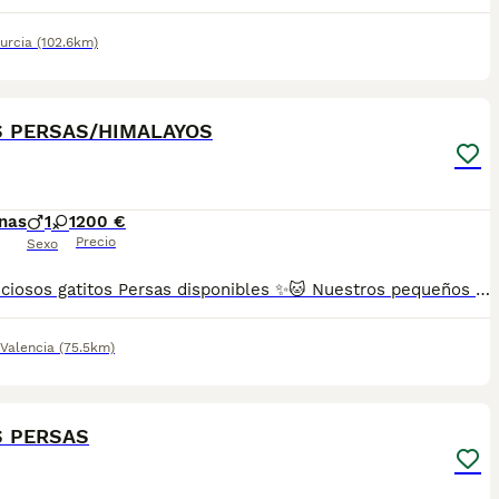
urcia
(102.6km)
5
S PERSAS/HIMALAYOS
nas
1
1
200 €
Precio
Sexo
🐱✨ Preciosos gatitos Persas disponibles ✨🐱 Nuestros pequeños están libres de enfermedades genéticas, criados con mucho amor 💕 en un ambiente familiar 🏡. Son muy sociables y cariñosos, ¡te van a enamorar en cuanto los conozcas! 😻 Criamos distintas variedades de color de esta increíble raza, Tricolor, Carey, Red/Blue point, etc. 📋 Se entregan con: ✅ Dos vacunas ✅ Dos desparasitaciones ✅ Revisión veterinaria completa ✅ Cartilla sanitaria y contrato ✅ Microchip incluido 📍Puedes venir a verlos sin ningún compromiso de compra, ¡será un placer recibirte! 🐾 (FOTOS REALES DE NUESTROS ESPECTACULARES GATITOS PERSAS, NADA DE MULTICRIADEROS NI FOTOS SACADAS DE INTERNET) Se pueden enviar a cualquier parte de España 🚚 Reserva mínima 200€ 📞 Atiendo por teléfono y WhatsApp 💖 Gatitos muy chatitos, adorables y listos para llenar tu hogar de amor y ronroneos.
Valencia
(75.5km)
6
S PERSAS