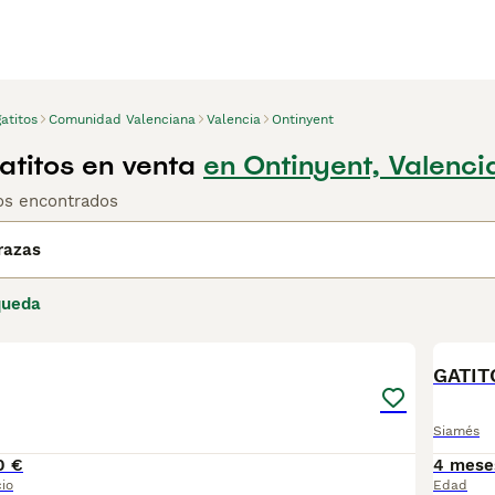
atitos
Comunidad Valenciana
Valencia
Ontinyent
atitos en venta
en Ontinyent, Valenci
tos encontrados
razas
queda
4
1
GATIT
Siamés
0 €
4 mese
io
Edad