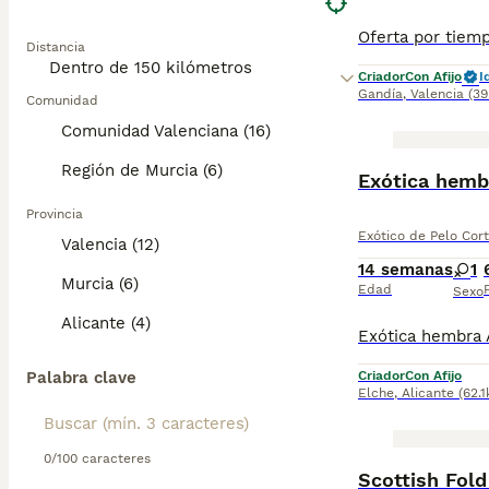
Distancia
Criador
Con Afijo
I
Gandía
,
Valencia
(39
Comunidad
Comunidad Valenciana (16)
Región de Murcia (6)
Exótica hemb
Provincia
Exótico de Pelo Cor
Valencia (12)
14 semanas
1
Murcia (6)
Edad
Sexo
Alicante (4)
Palabra clave
Criador
Con Afijo
Elche
,
Alicante
(62.
0/100 caracteres
Scottish Fold