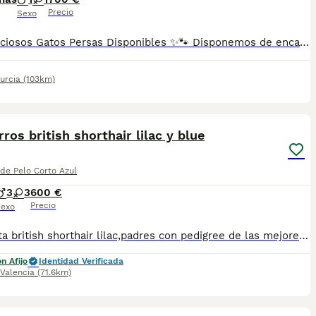
Precio
Sexo
🐾✨ Preciosos Gatos Persas Disponibles ✨🐾 Disponemos de encantadores gatitos Persas, muy cariñosos, tranquilos y criados en ambiente familiar 🏡🤍. Son unos pequeños muy dulces, ideales para compañía y hogar. ✅ Se entregan con: 🐱 2 vacunas completas 💊 2 desparasitaciones 📖 Cartilla sanitaria 🩺 Revisión veterinaria 📸 Las fotografías son 100 % reales de los gatitos disponibles. No utilizamos fotos de internet ni pertenecemos a criaderos masivos. Lo que ves es exactamente lo que hay. 📹 Envío vídeos por WhatsApp para que puedas verlos con total confianza y comprobar lo bonitos y tranquilos que son. 🚚 Posibilidad de envío a toda España.
urcia
(103km)
6
ros british shorthair lilac y blue
 de Pelo Corto Azul
3
3
600 €
Precio
exo
Hembrita british shorthair lilac,padres con pedigree de las mejores líneas actuales,se entregan con cartilla sanitaria, vacunas y desparasitaciones al dia.. para más info y fotos contactar 649581597 pongo fotos de padres y de ella desde pequeñita era la más guapa de la camada..
n Afijo
Identidad Verificada
Valencia
(71.6km)
8