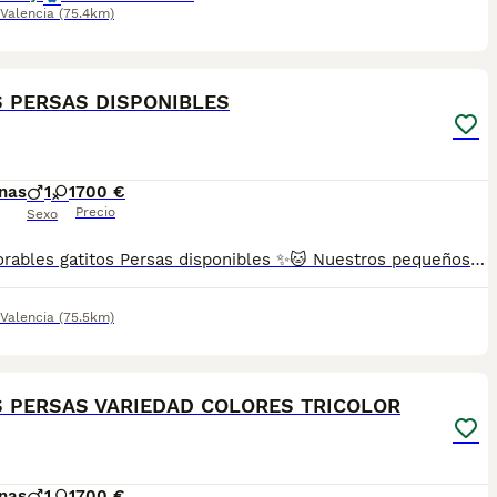
Valencia
(75.4km)
7
 PERSAS DISPONIBLES
nas
1
1
700 €
Precio
Sexo
🐱✨ Adorables gatitos Persas disponibles ✨🐱 Nuestros pequeños crecen en un entorno familiar 🏡, rodeados de cariño 💕 y están libres de enfermedades genéticas. Son gatitos muy sociables, dulces y cariñosos, ¡te conquistarán desde el primer momento! 😻 Disponemos de diferentes colores de esta maravillosa raza, como Tricolor, Carey, Red/Blue Point y otros. 📋 Se entregan con: ✅ Dos vacunas correspondientes a su edad. ✅ Dos desparasitaciones. ✅ Revisión veterinaria completa. ✅ Cartilla sanitaria y contrato de entrega. ✅ Microchip incluido. 📍Puedes venir a conocerlos sin ningún compromiso. Estaremos encantados de recibirte. 🐾 📸 Todas las imágenes son reales de nuestros propios gatitos Persas. No utilizamos fotografías de Internet ni pertenecemos a multicriaderos. 🚚 Realizamos envíos a cualquier punto de España. 📞 Atención por teléfono y WhatsApp.
Valencia
(75.5km)
7
 PERSAS VARIEDAD COLORES TRICOLOR
nas
1
1
700 €