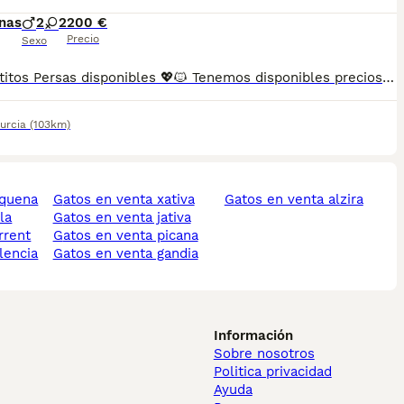
nas
2
2
200 €
Precio
Sexo
🐱💖 Gatitos Persas disponibles 💖🐱 Tenemos disponibles preciosos gatitos Persas criados en un entorno familiar 🏡, donde desde el primer día reciben muchísimo cariño, atención y una correcta socialización. Son bebés muy bien cuidados, acostumbrados al trato humano y con un carácter dulce, tranquilo y muy cariñoso 😻. El Persa es una raza ideal para compañía, conocida por su nobleza, su ternura y su forma tan especial de crear vínculo con las personas 🥰. Son gatitos que enamoran por su mirada y su forma de ser tan cercana. 📋 Se entregan con todo lo necesario para su bienestar: ✅ Vacunados según su edad ✅ Desparasitados interna y externamente ✅ Revisión veterinaria completa 🩺 ✅ Cartilla sanitaria ✅ Microchip ✅ Contrato de garantía 📍 Puedes venir a conocerlos sin compromiso, estaremos encantados de recibirte y enseñarte cómo viven nuestros pequeños 🐾 RESERVA MÍNIMA 200€ 📸 Fotos 100% reales de nuestros gatitos, criados por nosotros con mucho amor. No utilizamos imágenes de internet ni somos multicriadero. 🚚 Envíos disponibles a toda España mediante transporte especializado para mascotas, con total seguridad y cuidado. 💖 Gatitos sanos, sociables y muy mimados, listos para encontrar una familia que les dé todo el amor que merecen 💖
urcia
(103km)
equena
gatos en venta xativa
gatos en venta alzira
la
gatos en venta jativa
rrent
gatos en venta picana
lencia
gatos en venta gandia
Información
Sobre nosotros
Politica privacidad
Ayuda