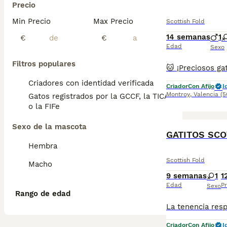
Precio
Min Precio
Max Precio
Scottish Fold
14 semanas
1
€
€
Edad
Sexo
Filtros populares
Criadores con identidad verificada
Criador
Con Afijo
I
Montroy
,
Valencia
(5
Gatos registrados por la GCCF, la TICA
o la FIFe
Sexo de la mascota
GATITOS SCO
Hembra
Scottish Fold
Macho
9 semanas
1
1
Edad
Pr
Sexo
Rango de edad
Criador
Con Afijo
I