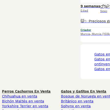
9 semanas
1
Edad
Sexo
Criador
Murcia
,
Murcia
(103
gatos e
gatos en venta
ontinyen
gatos e
Perros Cachorros En Venta
Gatos y Gatitos En Venta
Chihuahua en venta
Bosque de Noruega en ven
Bichón Maltés en venta
Británico en venta
Yorkshire Terrier en venta
Sphynx en venta