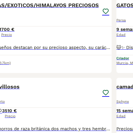
AS/EXOTICOS/HIMALAYOS PRECIOSOS
GATOS
Persa
1
700 €
9 sema
Precio
Edad
✨ Nuestros pequeños destacan por su precioso aspecto, su carácter dulce y tranquilo, y su encantadora expresión. Han sido criados en un ambiente familiar, rodeados de mucho cariño ❤️, perfectamente socializados y acostumbrados al contacto diario con personas. 💉 Se entregan con dos vacunas, dos desparasitaciones, cartilla veterinaria al día y revisión veterinaria realizada, listos para llegar a su nuevo hogar. 🏡 🐾 Los padres son ejemplares sanos, de excelente línea y con el carácter cariñoso y equilibrado que caracteriza a la raza Persa Exótico. 💖 Buscamos familias que les ofrezcan todo el amor y los cuidados que merecen. Son gatitos muy cariñosos, tranquilos y sociables, ideales para convertirse en un miembro más de la familia y llenar vuestro hogar de compañía y ternura. 🥰 📩 Si deseas más información, fotos o vídeos, no dudes en contactar. Estaremos encantados de atenderte. Solo personas realmente interesadas. 🐾💕
Criador
3.7km)
Murcia
,
M
2
villosos
camad
rto
Sphynx
3
510 €
15 sem
Precio
Edad
Estupendos cachorros de raza británica dos machos y tres hembras disponibles se entregan con todo al día .