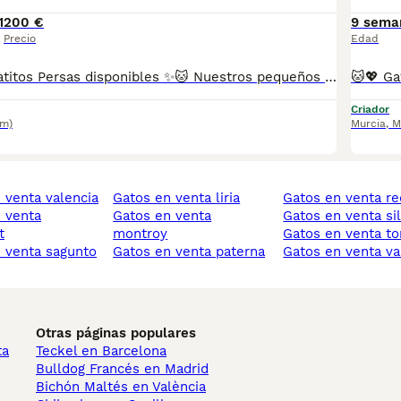
1
200 €
9 sema
Precio
Edad
🐱✨ Preciosos gatitos Persas disponibles ✨🐱 Nuestros pequeños están libres de enfermedades genéticas, criados con mucho amor 💕 en un ambiente familiar 🏡. Son muy sociables y cariñosos, ¡te van a enamorar en cuanto los conozcas! 😻 Criamos distintas variedades de color de esta increíble raza, Tricolor, Carey, Red/Blue point, etc. 📋 Se entregan con: ✅ Dos vacunas ✅ Dos desparasitaciones ✅ Revisión veterinaria completa ✅ Cartilla sanitaria y contrato ✅ Microchip incluido 📍Puedes venir a verlos sin ningún compromiso de compra, ¡será un placer recibirte! 🐾 (FOTOS REALES DE NUESTROS ESPECTACULARES GATITOS PERSAS, NADA DE MULTICRIADEROS NI FOTOS SACADAS DE INTERNET) Se pueden enviar a cualquier parte de España 🚚 📞 Atiendo por teléfono y WhatsApp. Reserva mínima 200€. 💖 Gatitos muy chatitos, adorables y listos para llenar tu hogar de amor y ronroneos.
Criador
km)
Murcia
,
M
n venta valencia
gatos en venta liria
gatos en venta r
gatos en venta
gatos en venta sil
t
montroy
gatos en venta to
n venta sagunto
gatos en venta paterna
gatos en venta va
Otras páginas populares
ta
Teckel en Barcelona
Bulldog Francés en Madrid
Bichón Maltés en València