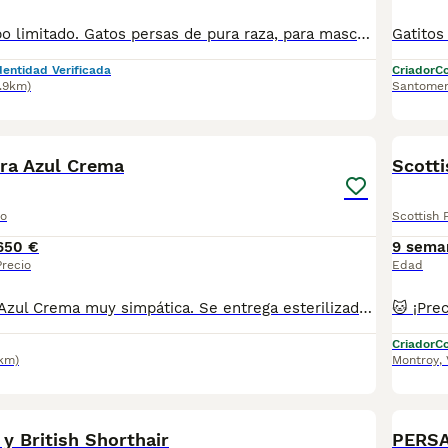
Oferta por tiempo limitado. Gatos persas de pura raza, para mascotas! Color negro uniforme Criadero con nucleo zoologico!
dentidad Verificada
Criador
Co
.9km)
Santome
2
1
ra Azul Crema
Scotti
to
Scottish 
650 €
9 sema
Precio
Edad
Exótica hembra Azul Crema muy simpática. Se entrega esterilizada, vacunada , pasaporte y microchip. Acostumbrada a sus cuidados y baños.
Criador
Co
1km)
Montroy
,
3
 y British Shorthair
PERSA