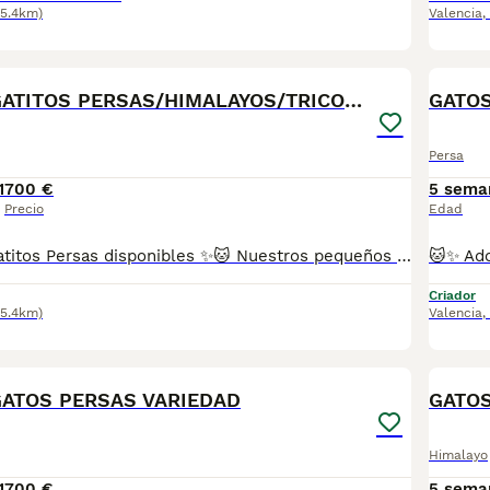
75.4km)
Valencia
,
6
PRECIOSOS GATITOS PERSAS/HIMALAYOS/TRICOLOR
GATOS
Persa
1
700 €
5 sema
Precio
Edad
🐱✨ Preciosos gatitos Persas disponibles ✨🐱 Nuestros pequeños están criados con muchísimo amor en un ambiente familiar, por lo que son muy sociables, cariñosos y están acostumbrados al contacto diario. 💕 Todos nuestros gatitos están libres de enfermedades genéticas y proceden de excelentes líneas. 🎨 Disponibles en distintos colores, como: 🤍 Blue Point 🧡 Red Point 🖤 Carey 🤎 Tricolor Y otras preciosas variedades. 📸 Las fotografías del anuncio son reales de nuestros chiquitines, para que puedas ver exactamente cómo son. 📋 Se entregan con: ✅ Cartilla veterinaria. ✅ Vacunados según su edad. ✅ Desparasitados interna y externamente. ✅ Revisión veterinaria. ✅ Garantía sanitaria. 📸 Enviamos fotos y vídeos sin compromiso para que puedas conocerlos mejor. 🚗 Posibilidad de transporte a toda España. 📩 Para más información, fotos o cualquier consulta, no dudes en contactar. Estaremos encantados de ayudarte a encontrar a tu nuevo compañero de vida. ❤️
Criador
75.4km)
Valencia
,
6
GATOS PERSAS VARIEDAD
GATOS
Himalayo
1
700 €
5 sema