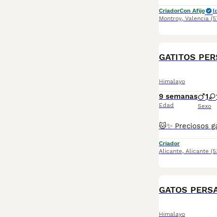
Criador
Con Afijo
I
Montroy
,
Valencia
(5
GATITOS PE
Himalayo
9 semanas
1
Edad
Sexo
Criador
Alicante
,
Alicante
(5
GATOS PERS
Himalayo