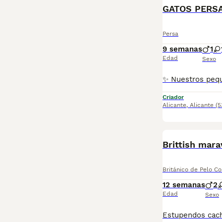
GATOS PERS
Persa
9 semanas
1
Edad
Sexo
Criador
Alicante
,
Alicante
(5
Brittish mara
Británico de Pelo Co
12 semanas
2
Edad
Sexo