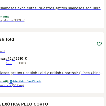
Gatitos siameses excelentes. Nuestros gatitos siameses son libres de inmunodeficiencia felina y leucemia felina y panleucopenia y piff. Nuestros gatitos siameses descienden de gatos siameses puros con pedigree
n Afijo
ra
,
Murcia
(92.7km)
6
sh fold
Fold
nas
2
2
510 €
Precio
Sexo
🐱 ¡Preciosos gatitos Scottish Fold y British Shorthair (Línea Chinchilla)! 🐱 Ponemos a la venta una camada de cuatro encantadores gatitos nacidos el 4 de junio (actualmente con 7 semanas). Criados en ambiente familiar, con excelente salud y un carácter adorable. 🐾 Detalles de la camada: Disponibles: 3 gatitos Scottish Fold y 1 gatito British Shorthair. Padres: Padre British Shorthair Chinchilla y madre Scottish Fold. Fecha de nacimiento: 4 de junio (7 semanas). 🩺 Salud y cuidados: Completamente desparasitados. Comiendo alimento sólido y socializados. Usando el arenero sin problema. Destacan por su pelaje suave, su carita dulce y el carácter dócil y juguetón característico de esta cruza.
n Afijo
Identidad Verificada
Valencia
(56.7km)
3
 EXÓTICA PELO CORTO