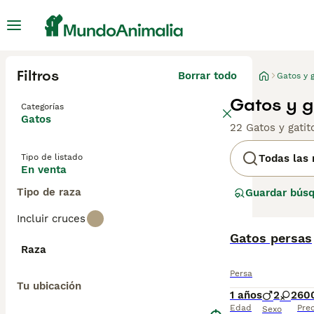
Filtros
Borrar todo
Gatos y g
Gatos y g
Categorías
Gatos
22 Gatos y gati
Tipo de listado
Todas las 
En venta
Tipo de raza
Guardar bús
Incluir cruces
Gatos persas
Raza
Persa
Tu ubicación
1 años
2
2
60
Edad
Prec
Sexo