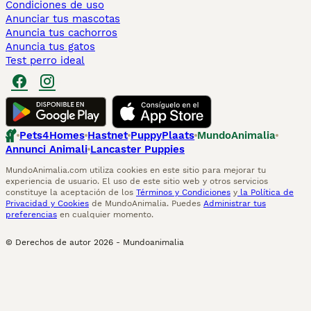
Condiciones de uso
Anunciar tus mascotas
Anuncia tus cachorros
Anuncia tus gatos
Test perro ideal
Pets4Homes
Hastnet
PuppyPlaats
MundoAnimalia
Annunci Animali
Lancaster Puppies
MundoAnimalia.com utiliza cookies en este sitio para mejorar tu
experiencia de usuario. El uso de este sitio web y otros servicios
constituye la aceptación de los
Términos y Condiciones
y
la Política de
Privacidad y Cookies
de MundoAnimalia. Puedes
Administrar tus
preferencias
en cualquier momento.
© Derechos de autor
2026
-
Mundoanimalia