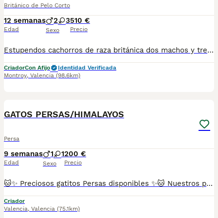
Británico de Pelo Corto
12 semanas
2
3
510 €
Edad
Precio
Sexo
Estupendos cachorros de raza británica dos machos y tres hembras disponibles se entregan con todo al día .
Criador
Con Afijo
Identidad Verificada
Montroy
,
Valencia
(98.6km)
5
GATOS PERSAS/HIMALAYOS
Persa
9 semanas
1
1
200 €
Edad
Precio
Sexo
🐱✨ Preciosos gatitos Persas disponibles ✨🐱 Nuestros pequeños están libres de enfermedades genéticas, criados con mucho amor 💕 en un ambiente familiar 🏡. Son muy sociables y cariñosos, ¡te van a enamorar en cuanto los conozcas! 😻 Criamos distintas variedades de color de esta increíble raza, Tricolor, Carey, Red/Blue point, etc. 📋 Se entregan con: ✅ Dos vacunas ✅ Dos desparasitaciones ✅ Revisión veterinaria completa ✅ Cartilla sanitaria y contrato ✅ Microchip incluido 📍Puedes venir a verlos sin ningún compromiso de compra, ¡será un placer recibirte! 🐾 (FOTOS REALES DE NUESTROS ESPECTACULARES GATITOS PERSAS, NADA DE MULTICRIADEROS NI FOTOS SACADAS DE INTERNET) Se pueden enviar a cualquier parte de España 🚚 Reserva mínima 200€ 📞 Atiendo por teléfono y WhatsApp 💖 Gatitos muy chatitos, adorables y listos para llenar tu hogar de amor y ronroneos.
Criador
Valencia
,
Valencia
(75.1km)