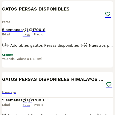
GATOS PERSAS DISPONIBLES
Persa
5 semanas
1
1
700 €
Edad
Precio
Sexo
🐱✨ Adorables gatitos Persas disponibles ✨🐱 Nuestros pequeños crecen en un entorno familiar 🏡, rodeados de cariño 💕 y están libres de enfermedades genéticas. Son gatitos muy sociables, dulces y cariñosos, ¡te conquistarán desde el primer momento! 😻 Disponemos de diferentes colores de esta maravillosa raza, como Tricolor, Carey, Red/Blue Point y otros. 📋 Se entregan con: ✅ Dos vacunas correspondientes a su edad. ✅ Dos desparasitaciones. ✅ Revisión veterinaria completa. ✅ Cartilla sanitaria y contrato de entrega. ✅ Microchip incluido. 📍Puedes venir a conocerlos sin ningún compromiso. Estaremos encantados de recibirte. 🐾 📸 Todas las imágenes son reales de nuestros propios gatitos Persas. No utilizamos fotografías de Internet ni pertenecemos a multicriaderos. 🚚 Realizamos envíos a cualquier punto de España. 📞 Atención por teléfono y WhatsApp.
Criador
Valencia
,
Valencia
(75.1km)
8
GATOS PERSAS DISPONIBLES HIMALAYOS SÚPER CHATOS
Himalayo
9 semanas
1
1
700 €
Edad
Precio
Sexo