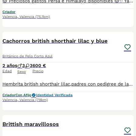
🐱 Preciosos gatitos Persa e Himalayo disponibles 🐱✨ Ya puedes reservar nuestros encantadores gatitos de las variedades Persa tradicional e Himalayo, criados con muchísimo cariño en un entorno familiar, donde reciben atención y socialización desde sus primeros días. 📋 Se entregan con: 💉 Dos vacunas correspondientes a su edad. 🩺 Dos desparasitaciones. 📖 Cartilla veterinaria al día. ❤️ Revisados por veterinario y en perfecto estado de salud. Son gatitos muy tranquilos, cariñosos y acostumbrados al contacto con personas, ideales para formar parte de una familia. 📩 Si deseas más información, fotos, vídeos o concertar una visita sin compromiso, estaré encantado de atenderte. ¡Estarán listos para llenar tu hogar de cariño y momentos inolvidables! 🐾💕
Criador
Valencia
,
Valencia
(75.1km)
6
Cachorros british shorthair lilac y blue
Británico de Pelo Corto Azul
2 años
3
3
600 €
Edad
Precio
Sexo
Hembrita british shorthair lilac,padres con pedigree de las mejores líneas actuales,se entregan con cartilla sanitaria, vacunas y desparasitaciones al dia.. para más info y fotos contactar 649581597 pongo fotos de padres y de ella desde pequeñita era la más guapa de la camada..
Criador
Con Afijo
Identidad Verificada
Valencia
,
Valencia
(79km)
2
Brittish maravillosos