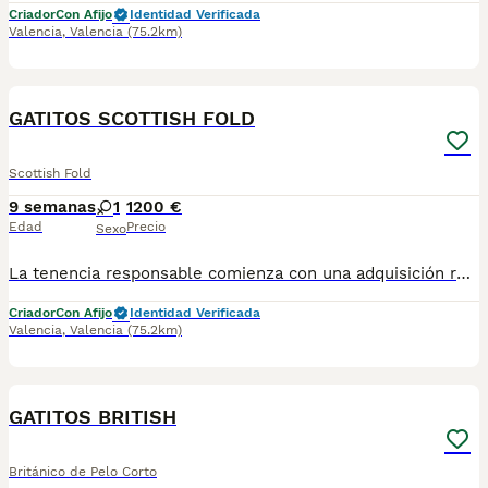
Criador
Con Afijo
Identidad Verificada
Valencia
,
Valencia
(75.2km)
2
GATITOS SCOTTISH FOLD
Scottish Fold
9 semanas
1
1200 €
Edad
Precio
Sexo
La tenencia responsable comienza con una adquisición responsable La entrada en vigor de la Ley de Bienestar Animal ha reforzado la importancia de adquirir animales de compañía de forma legal, responsable y con todas las garantías sanitarias y de trazabilidad. Con demasiada frecuencia se ofrecen animales a precios muy bajos, sin identificación, sin documentación, sin contrato y sin ninguna garantía sobre su origen o su estado de salud. Aunque puedan parecer una oportunidad, estas prácticas favorecen la cría y el comercio irregulares y ponen en riesgo tanto el bienestar de los animales como la seguridad de las familias que los adquieren. Es importante recordar que detrás de un animal criado y entregado conforme a la ley existe un importante trabajo: identificación mediante microchip, controles veterinarios, vacunaciones y desparasitaciones cuando corresponden, pruebas diagnósticas, correcta socialización, alimentación, documentación, registro y seguimiento sanitario. Todo ello supone tiempo, dedicación, formación, responsabilidad y un coste económico. La Ley de Bienestar Animal busca precisamente garantizar que cada animal pueda ser identificado, que se conozca su origen y que se proteja su salud y su bienestar durante toda su vida. Antes de comprar o adoptar un animal, asegúrese de que se entrega con toda la documentación exigida, correctamente identificado y a través de los canales legalmente establecidos. Exija siempre transparencia y garantías. Elegir la opción responsable no solo protege sus derechos como tutor responsable, sino que también contribuye a combatir el abandono, la cría ilegal y el maltrato animal. El bienestar animal es una responsabilidad compartida. Entre todos podemos conseguir un futuro mejor para ellos.
Criador
Con Afijo
Identidad Verificada
Valencia
,
Valencia
(75.2km)
3
GATITOS BRITISH
Británico de Pelo Corto