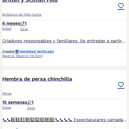
Británico de Pelo Corto
6 meses
1
Edad
Sexo
Criadores responsables y familiares. Se entregan a partir de 2 meses de edad y sus vacunas correspondientes, desparasitados. Todos los cachorros son descendientes de las mejores líneas nacionales. Se entregan en toda España con transporte de alta calidad preparado para animales, van en vehículo climatizado con chófer particular a cargo del comprador. Si tienes dudas o consultas sobre la raza, podemos resolver tus dudas por whats app ;) Abogamos por una cría nacional (no en países del este) en un ambiente familiar con personas con vocación en una cría ética y responsable, y que por encima de todo, aman a los animales Teléfono / Whats app: 641 92 23 90
Criador
Identidad Verificada
Madrid
,
Madrid
(19.7km)
1
Hembra de persa chinchilla
Persa
15 semanas
1
Edad
Sexo
📞📞6️⃣4️⃣1️⃣9️⃣2️⃣2️⃣3️⃣9️⃣0️⃣📞📞📞📞 Espectaculares camadas de perritos de hembras de persa chinchilla nacionales descendientes de las mejores líneas de sangre. Disponibles tanto hembras como machos. Las camadas están bajo supervisión veterinaria desde su nacimiento hasta que son entregadas a su nueva familia. Criados por un equipo de profesionales y mejores personas que, con más de 20 años de experiencia , cuidan a los animales por vocación, aplicando una cría ética y responsable para que cada cachorro se desarrolle con la mejor salud y con un buen temperamento. Todos los cachorritos se entregan con unos dos meses y medio de edad y sus vacunas correspondientes, desparasitados interna y externamente, con certificado de salud, y garantía tanto por enfermedad vírica como congénito genética. Posibilidad de entregar en toda España mediante transporte propio preparado para animales y con chofer privado. Los precios pueden variar según las características y morfología de cada cachorro. Añádenos al whats app o llámanos, y encantados atenderemos todas tus dudas y consultas. Teléfono / Whats app: 641 92 23 90