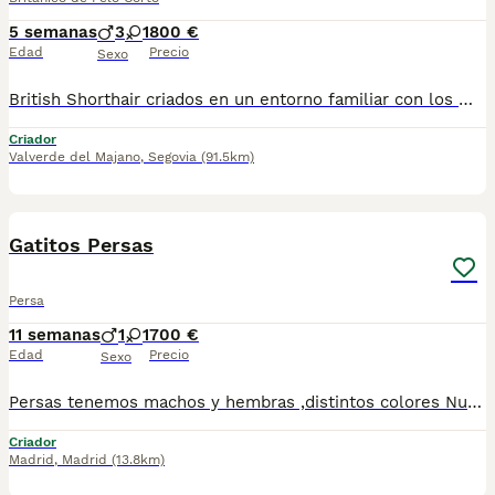
5 semanas
3
1
800 €
Edad
Precio
Sexo
British Shorthair criados en un entorno familiar con los mejores cuidados en núcleo zoológico habilitado. Como veterinario, doy máxima importancia a la salud y al bienestar de mis gatos. Todos los gatitos se entregan revisados, vacunados, desparasitados, con microchip y cartilla sanitaria al día, ofreciendo todas las garantías sanitarias y el asesoramiento necesario para su correcta adaptación a su nuevo hogar. Solo se entregan a familias responsables que les proporcionen un hogar para toda la vida. No se entregan hasta los 2.5 meses de edad.
Criador
Valverde del Majano
,
Segovia
(91.5km)
5
Gatitos Persas
Persa
11 semanas
1
1
700 €
Edad
Precio
Sexo
Persas tenemos machos y hembras ,distintos colores Nuestros cachorros nacen y crecen en un ambiente familiar ,sin jaulas ,con un respeto y exclusiva cria,somos respetuosos con el tiempo de destete ,cada gatito necesita su tiempo.. Destetamos con un pienso de alta calidad revisados ,desde el nacimiento ,hasta la entrega por un veterinario competente ,buscando siempre el bienestar de nuestros animales.. Sociabilizados y equilibrados tanto padres como gatitos Se entregan con todo el protocolo veterinario legal,y garantías por escrito completas.. Tenemos servicio de entrega personalizado a cualquier punto de España,directo.. Precio Real!! Dejanos tú teléfono y te mandamos toda la información fotos y vídeos ..
Criador
Madrid
,
Madrid
(13.8km)