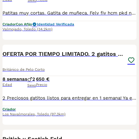
Sexo
Patitas muy cortas. Gatita de muñeca. Felv fiv hcm pkd negativo. Padres con pedigree. Criado en ambiente familiar. Lista para reservar. Abstenerse regateadores.
Criador
Con Afijo
Identidad Verificada
Valmojado
,
Toledo
(34.2km)
7
OFERTA POR TIEMPO LIMITADO. 2 gatitos britanicos
Británico de Pelo Corto
8 semanas
2
650 €
Edad
Precio
Sexo
2 Preciosos gatitos listos para entregar en 1 semana! Ya estan comiendo solitos, y van al arenero, son una dulzura de lo cariñosos que son, ronronean muchisimo y te buscan... se pueden reservar el que te guste hasta su entrega. De entregan ambos machitos con revisision veterinaria, desparasitacion, vacunacion trivalente y cartilla sanitaria. Un encanto de gatitos. Si te interesa escribeme y te digo del que dispongo si es uno o los dos para reserva, y te envio mas fotos y video, te encantaran, estan gorditos y preciosos ;) El precio es real, aunque por un tiempo limitado, los hemos puesto por debajo de su precio habitual. El precio es por cada uno.
Criador
Los Navalmorales
,
Toledo
(97.3km)
2
British y Scotish Fold