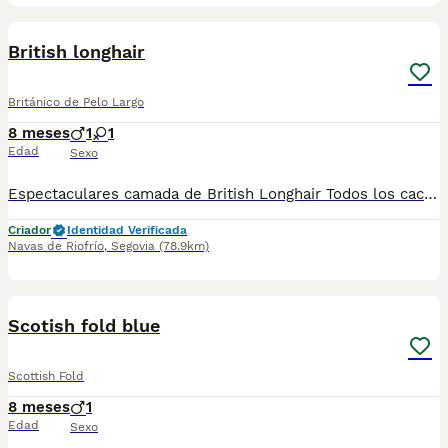
1
British longhair
Británico de Pelo Largo
8 meses
1
1
Edad
Sexo
Espectaculares camada de British Longhair Todos los cachorritos se entregan con unos dos meses y medio de edad y sus vacunas correspondientes, desparasitados interna y externamente, con certificado de salud, y garantía tanto por enfermedad vírica como congénito genética. Posibilidad de entregar en toda España mediante transporte propio preparado para animales y con chofer privado. Los precios pueden variar según las características y morfología de cada cachorro. Añádenos al whats app o llámanos, y encantados atenderemos todas tus dudas y consultas. Teléfono / Whats app: 641 92 23 90
Criador
Identidad Verificada
Navas de Riofrío
,
Segovia
(78.9km)
1
Scotish fold blue
Scottish Fold
8 meses
1
Edad
Sexo