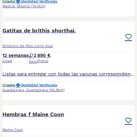
Criador
Identidad Verificada
Madrid
,
Madrid
(19.7km)
4
Gatitas de brithis shorthai,
Británico de Pelo Corto Azul
12 semanas
2
890 €
Edad
Precio
Sexo
Listas para entregar con todas las vacunas correspondientes, pasaporte veterinario, microchip, desparacitadas, contrato, factura, criadas en ambiente familiar, muy cariñosas
Criador
Identidad Verificada
Guadalajara
,
Guadalajara
(62.9km)
2
Hembras f Maine Coon
Maine Coon