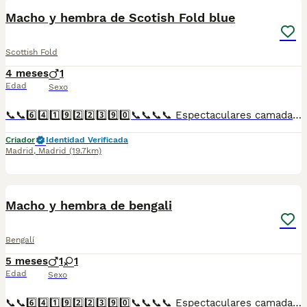
Macho y hembra de Scotish Fold blue
Scottish Fold
4 meses
1
Edad
Sexo
📞📞6️⃣4️⃣1️⃣9️⃣2️⃣2️⃣3️⃣9️⃣0️⃣📞📞📞📞 Espectaculares camadas de perritos de Scotish Fold blue nacionales descendientes de las mejores líneas de sangre. Disponibles tanto hembras como machos. Las camadas están bajo supervisión veterinaria desde su nacimiento hasta que son entregadas a su nueva familia. Criados por un equipo de profesionales y mejores personas que, con más de 20 años de experiencia , cuidan a los animales por vocación, aplicando una cría ética y responsable para que cada cachorro se desarrolle con la mejor salud y con un buen temperamento. Todos los cachorritos se entregan con unos dos meses y medio de edad y sus vacunas correspondientes, desparasitados interna y externamente, con certificado de salud, y garantía tanto por enfermedad vírica como congénito genética. Posibilidad de entregar en toda España mediante transporte propio preparado para animales y con chofer privado. Los precios pueden variar según las características y morfología de cada cachorro. Añádenos al whats app o llámanos, y encantados atenderemos todas tus dudas y consultas. Teléfono / Whats app: 641 92 23 90
Criador
Identidad Verificada
Madrid
,
Madrid
(19.7km)
1
Macho y hembra de bengali
Bengalí
5 meses
1
1
Edad
Sexo
📞📞6️⃣4️⃣1️⃣9️⃣2️⃣2️⃣3️⃣9️⃣0️⃣📞📞📞📞 Espectaculares camadas de perritos de Bengalí nacionales descendientes de las mejores líneas de sangre. Disponibles tanto hembras como machos. Las camadas están bajo supervisión veterinaria desde su nacimiento hasta que son entregadas a su nueva familia. Criados por un equipo de profesionales y mejores personas que, con más de 20 años de experiencia , cuidan a los animales por vocación, aplicando una cría ética y responsable para que cada cachorro se desarrolle con la mejor salud y con un buen temperamento. Todos los cachorritos se entregan con unos dos meses y medio de edad y sus vacunas correspondientes, desparasitados interna y externamente, con certificado de salud, y garantía tanto por enfermedad vírica como congénito genética. Posibilidad de entregar en toda España mediante transporte propio preparado para animales y con chofer privado. Los precios pueden variar según las características y morfología de cada cachorro. Añádenos al whats app o llámanos, y encantados atenderemos todas tus dudas y consultas. Teléfono / Whats app: 641 92 23 90