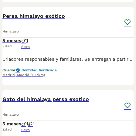
2
Persa himalayo exótico
Himalayo
5 meses
1
Edad
Sexo
Criadores responsables y familiares. Se entregan a partir de 2 meses de edad y sus vacunas correspondientes, desparasitados. Todos los cachorros son descendientes de las mejores líneas nacionales. Se entregan en toda España con transporte de alta calidad preparado para animales, van en vehículo climatizado con chófer particular a cargo del comprador. Si tienes dudas o consultas sobre la raza, podemos resolver tus dudas por whats app ;) Abogamos por una cría nacional (no en países del este) en un ambiente familiar con personas con vocación en una cría ética y responsable, y que por encima de todo, aman a los animales Teléfono / Whats app: 641 92 23 90
Criador
Identidad Verificada
Madrid
,
Madrid
(19.7km)
1
Gato del himalaya persa exotico
Himalayo
5 meses
1
1
Edad
Sexo