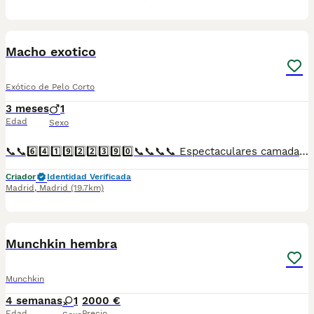
1
Macho exotico
Exótico de Pelo Corto
3 meses
1
Edad
Sexo
📞📞6️⃣4️⃣1️⃣9️⃣2️⃣2️⃣3️⃣9️⃣0️⃣📞📞📞📞 Espectaculares camadas de perritos de machos y hembras exotico pero corto y pelo largo nacionales descendientes de las mejores líneas de sangre. Disponibles tanto hembras como machos. Las camadas están bajo supervisión veterinaria desde su nacimiento hasta que son entregadas a su nueva familia. Criados por un equipo de profesionales y mejores personas que, con más de 20 años de experiencia , cuidan a los animales por vocación, aplicando una cría ética y responsable para que cada cachorro se desarrolle con la mejor salud y con un buen temperamento. Todos los cachorritos se entregan con unos dos meses y medio de edad y sus vacunas correspondientes, desparasitados interna y externamente, con certificado de salud, y garantía tanto por enfermedad vírica como congénito genética. Posibilidad de entregar en toda España mediante transporte propio preparado para animales y con chofer privado. Los precios pueden variar según las características y morfología de cada cachorro. Añádenos al whats app o llámanos, y encantados atenderemos todas tus dudas y consultas. Teléfono / Whats app: 641 92 23 90
Criador
Identidad Verificada
Madrid
,
Madrid
(19.7km)
6
Munchkin hembra
Munchkin
4 semanas
1
2000 €
Edad
Precio