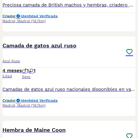
Preciosa camada de British machos y hembras, criadero profesional, se entregan con su cartilla veterinaria, vacunados y desparasitados con garantía vírica y congénitas, compra en confianza, los precios varian según camada pelaje y sexo, hacemos envios a contrareembolso a toda españa con chófer particular a cargo del comprador. Facebook Nuestros Peludos Tlf 641922390
Criador
Identidad Verificada
Madrid
,
Madrid
(19.7km)
1
Camada de gatos azul ruso
Azul Ruso
4 meses
1
1
Edad
Sexo
Camadas de gatos azul ruso nacionales disponibles en varios colores y tonalidades. Machos y hembras. Criadores responsables y familiares. Se entregan a partir de 2 meses de edad y sus vacunas correspondientes, desparasitados. Todos los cachorros son descendientes de las mejores líneas nacionales. Se entregan en toda España con transporte de alta calidad preparado para animales, van en vehículo climatizado con chófer particular a cargo del comprador. Si tienes dudas o consultas sobre la raza, podemos resolver tus dudas por whats app ;) Abogamos por una cría nacional (no en países del este) en un ambiente familiar con personas con vocación en una cría ética y responsable, y que por encima de todo, aman a los animales Teléfono / Whats app: 641 92 23 90
Criador
Identidad Verificada
Madrid
,
Madrid
(19.7km)
1
Hembra de Maine Coon