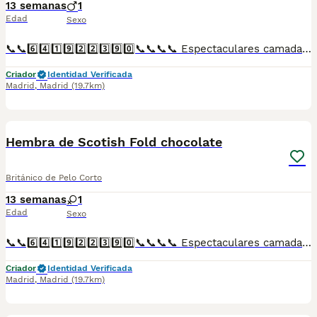
13 semanas
1
Edad
Sexo
📞📞6️⃣4️⃣1️⃣9️⃣2️⃣2️⃣3️⃣9️⃣0️⃣📞📞📞📞 Espectaculares camadas de gatitos de machos y hembras de Scotish chocolate nacionales descendientes de las mejores líneas de sangre. Disponibles tanto hembras como machos. Las camadas están bajo supervisión veterinaria desde su nacimiento hasta que son entregadas a su nueva familia. Criados por un equipo de profesionales y mejores personas que, con más de 20 años de experiencia , cuidan a los animales por vocación, aplicando una cría ética y responsable para que cada cachorro se desarrolle con la mejor salud y con un buen temperamento. Todos los cachorritos se entregan con unos dos meses y medio de edad y sus vacunas correspondientes, desparasitados interna y externamente, con certificado de salud, y garantía tanto por enfermedad vírica como congénito genética. Posibilidad de entregar en toda España mediante transporte propio preparado para animales y con chofer privado. Los precios pueden variar según las características y morfología de cada cachorro. Añádenos al whats app o llámanos, y encantados atenderemos todas tus dudas y consultas. Teléfono / Whats app: 641 92 23 90
Criador
Identidad Verificada
Madrid
,
Madrid
(19.7km)
1
Hembra de Scotish Fold chocolate
Británico de Pelo Corto
13 semanas
1
Edad
Sexo
📞📞6️⃣4️⃣1️⃣9️⃣2️⃣2️⃣3️⃣9️⃣0️⃣📞📞📞📞 Espectaculares camadas de gatitos de machos y hembras de Scotish Fold chocólate nacionales descendientes de las mejores líneas de sangre. Disponibles tanto hembras como machos. Las camadas están bajo supervisión veterinaria desde su nacimiento hasta que son entregadas a su nueva familia. Criados por un equipo de profesionales y mejores personas que, con más de 20 años de experiencia , cuidan a los animales por vocación, aplicando una cría ética y responsable para que cada cachorro se desarrolle con la mejor salud y con un buen temperamento. Todos los cachorritos se entregan con unos dos meses y medio de edad y sus vacunas correspondientes, desparasitados interna y externamente, con certificado de salud, y garantía tanto por enfermedad vírica como congénito genética. Posibilidad de entregar en toda España mediante transporte propio preparado para animales y con chofer privado. Los precios pueden variar según las características y morfología de cada cachorro. Añádenos al whats app o llámanos, y encantados atenderemos todas tus dudas y consultas. Teléfono / Whats app: 641 92 23 90
Criador
Identidad Verificada
Madrid
,
Madrid
(19.7km)
1