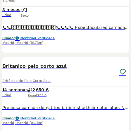
Siamés
3 meses
1
Edad
Sexo
📞📞6️⃣4️⃣1️⃣9️⃣2️⃣2️⃣3️⃣9️⃣0️⃣📞📞📞📞 Espectaculares camadas de perritos de machos siamés Thai nacionales descendientes de las mejores líneas de sangre. Disponibles tanto hembras como machos. Las camadas están bajo supervisión veterinaria desde su nacimiento hasta que son entregadas a su nueva familia. Criados por un equipo de profesionales y mejores personas que, con más de 20 años de experiencia , cuidan a los animales por vocación, aplicando una cría ética y responsable para que cada cachorro se desarrolle con la mejor salud y con un buen temperamento. Todos los cachorritos se entregan con unos dos meses y medio de edad y sus vacunas correspondientes, desparasitados interna y externamente, con certificado de salud, y garantía tanto por enfermedad vírica como congénito genética. Posibilidad de entregar en toda España mediante transporte propio preparado para animales y con chofer privado. Los precios pueden variar según las características y morfología de cada cachorro. Añádenos al whats app o llámanos, y encantados atenderemos todas tus dudas y consultas. Teléfono / Whats app: 641 92 23 90
Criador
Identidad Verificada
Madrid
,
Madrid
(19.7km)
10
Britanico pelo corto azul
Británico de Pelo Corto Azul
14 semanas
2
650 €
Edad
Precio
Sexo
Preciosa camada de gatitos british shorthair color blue. Nacidas el8/07/2026 Se entregan vacunados y desparasitados. Criados en ambiente familiar. Tanto padre como madre libres de enfermedades genéticas (PKD) y virales (FeLV/FIV) Telefono de contacto: 678729160 Mandamos mas fotos y les hacemos videollamada para que vean a toda la familia de peluditos, la mamá y el papá
Criador
Identidad Verificada
Madrid
,
Madrid
(19.7km)