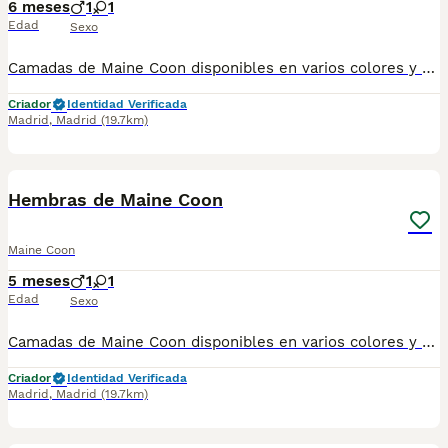
6 meses
1
1
Edad
Sexo
Camadas de Maine Coon disponibles en varios colores y tonalidades. Machos y hembras. Criadores responsables y familiares. Se entregan a partir de 2 meses de edad y sus vacunas correspondientes, desparasitados. Todos los cachorros son descendientes de las mejores líneas nacionales. Se entregan en toda España con transporte de alta calidad preparado para animales, van en vehículo climatizado con chófer particular a cargo del comprador. Si tienes dudas o consultas sobre la raza, podemos resolver tus dudas por whats app ;) Abogamos por una cría nacional (no en países del este) en un ambiente familiar con personas con vocación en una cría ética y responsable, y que por encima de todo, aman a los animales Teléfono / Whats app: 641 92 23 90
Criador
Identidad Verificada
Madrid
,
Madrid
(19.7km)
2
Hembras de Maine Coon
Maine Coon
5 meses
1
1
Edad
Sexo
Camadas de Maine Coon disponibles en varios colores y tonalidades. Machos y hembras. Criadores responsables y familiares. Se entregan a partir de 2 meses de edad y sus vacunas correspondientes, desparasitados. Todos los cachorros son descendientes de las mejores líneas nacionales. Se entregan en toda España con transporte de alta calidad preparado para animales, van en vehículo climatizado con chófer particular a cargo del comprador. Si tienes dudas o consultas sobre la raza, podemos resolver tus dudas por whats app ;) Abogamos por una cría nacional (no en países del este) en un ambiente familiar con personas con vocación en una cría ética y responsable, y que por encima de todo, aman a los animales Teléfono / Whats app: 641 92 23 90
Criador
Identidad Verificada
Madrid
,
Madrid
(19.7km)
1