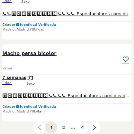
Edad
Sexo
📞📞6️⃣4️⃣1️⃣9️⃣2️⃣2️⃣3️⃣9️⃣0️⃣📞📞📞📞 Espectaculares camadas de perritos de British chocolate nacionales descendientes de las mejores líneas de sangre. Disponibles tanto hembras como machos. Las camadas están bajo supervisión veterinaria desde su nacimiento hasta que son entregadas a su nueva familia. Criados por un equipo de profesionales y mejores personas que, con más de 20 años de experiencia , cuidan a los animales por vocación, aplicando una cría ética y responsable para que cada cachorro se desarrolle con la mejor salud y con un buen temperamento. Todos los cachorritos se entregan con unos dos meses y medio de edad y sus vacunas correspondientes, desparasitados interna y externamente, con certificado de salud, y garantía tanto por enfermedad vírica como congénito genética. Posibilidad de entregar en toda España mediante transporte propio preparado para animales y con chofer privado. Los precios pueden variar según las características y morfología de cada cachorro. Añádenos al whats app o llámanos, y encantados atenderemos todas tus dudas y consultas. Teléfono / Whats app: 641 92 23 90
Criador
Identidad Verificada
Madrid
,
Madrid
(19.7km)
1
Macho persa bicolor
Persa
7 semanas
1
Edad
Sexo
6️⃣4️⃣1️⃣9️⃣2️⃣2️⃣3️⃣9️⃣0️⃣📞📞📞📞 Espectaculares camadas de de machos y hembras de persas de pelo corto chinchilla nacionales descendientes de las mejores líneas de sangre. Disponibles tanto hembras como machos. Las camadas están bajo supervisión veterinaria desde su nacimiento hasta que son entregadas a su nueva familia. Criados por un equipo de profesionales y mejores personas que, con más de 20 años de experiencia , cuidan a los animales por vocación, aplicando una cría ética y responsable para que cada cachorro se desarrolle con la mejor salud y con un buen temperamento. Todos los cachorritos se entregan con unos dos meses y medio de edad y sus vacunas correspondientes, desparasitados interna y externamente, con certificado de salud, y garantía tanto por enfermedad vírica como congénito genética. Posibilidad de entregar en toda España mediante transporte propio preparado para animales y con chofer privado. Los precios pueden variar según las características y morfología de cada cachorro. Añádenos al whats app o llámanos, y encantados atenderemos todas tus dudas y consultas. Teléfono / Whats app: 641 92 23 90
Criador
Identidad Verificada
Madrid
,
Madrid
(18.4km)
1
2
...
4