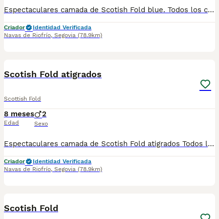
Espectaculares camada de Scotish Fold blue. Todos los cachorritos se entregan con unos dos meses y medio de edad y sus vacunas correspondientes, desparasitados interna y externamente, con certificado de salud, y garantía tanto por enfermedad vírica como congénito genética. Posibilidad de entregar en toda España mediante transporte propio preparado para animales y con chofer privado. Los precios pueden variar según las características y morfología de cada cachorro. Añádenos al whats app o llámanos, y encantados atenderemos todas tus dudas y consultas. Teléfono / Whats app: 641 92 23 90
Criador
Identidad Verificada
Navas de Riofrío
,
Segovia
(78.9km)
2
Scotish Fold atigrados
Scottish Fold
8 meses
2
Edad
Sexo
Espectaculares camada de Scotish Fold atigrados Todos los cachorritos se entregan con unos dos meses y medio de edad y sus vacunas correspondientes, desparasitados interna y externamente, con certificado de salud, y garantía tanto por enfermedad vírica como congénito genética. Posibilidad de entregar en toda España mediante transporte propio preparado para animales y con chofer privado. Los precios pueden variar según las características y morfología de cada cachorro. Añádenos al whats app o llámanos, y encantados atenderemos todas tus dudas y consultas. Teléfono / Whats app: 641 92 23 90
Criador
Identidad Verificada
Navas de Riofrío
,
Segovia
(78.9km)
1
Scotish Fold