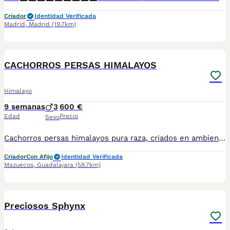
Criador
Identidad Verificada
Madrid
,
Madrid
(19.7km)
4
CACHORROS PERSAS HIMALAYOS
Himalayo
9 semanas
3
600 €
Edad
Precio
Sexo
Cachorros persas himalayos pura raza, criados en ambiente familiar, cartilla veterinaria, revisión veterinaria desparasitados vacunas libres de leucemia, inmunodeficiencia y PKD, Contactar por WhatsApp al teléfono 659567463,se hacen envíos a toda España
Criador
Con Afijo
Identidad Verificada
Mazuecos
,
Guadalajara
(58.7km)
4
Preciosos Sphynx