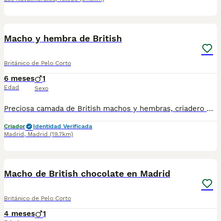
1
Macho y hembra de British
Británico de Pelo Corto
6 meses
1
Edad
Sexo
Preciosa camada de British machos y hembras, criadero profesional, se entregan con su cartilla veterinaria, vacunados y desparasitados con garantía vírica y congénitas, compra en confianza, los precios varian según camada pelaje y sexo, hacemos envios a contrareembolso a toda españa con chófer particular a cargo del comprador. Facebook Nuestros Peludos Tlf 641922390
Criador
Identidad Verificada
Madrid
,
Madrid
(19.7km)
1
Macho de British chocolate en Madrid
Británico de Pelo Corto
4 meses
1