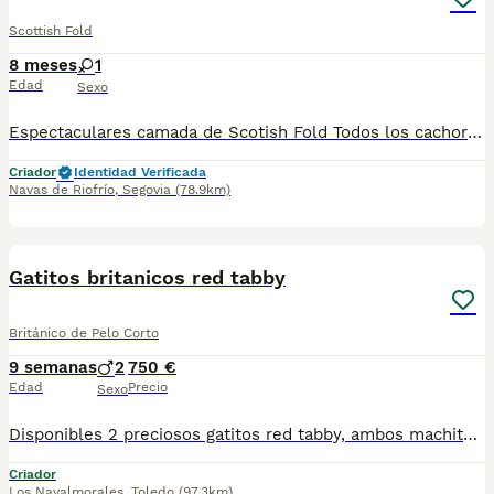
Scottish Fold
8 meses
1
Edad
Sexo
Espectaculares camada de Scotish Fold Todos los cachorritos se entregan con unos dos meses y medio de edad y sus vacunas correspondientes, desparasitados interna y externamente, con certificado de salud, y garantía tanto por enfermedad vírica como congénito genética. Posibilidad de entregar en toda España mediante transporte propio preparado para animales y con chofer privado. Los precios pueden variar según las características y morfología de cada cachorro. Añádenos al whats app o llámanos, y encantados atenderemos todas tus dudas y consultas. Teléfono / Whats app: 641 92 23 90
Criador
Identidad Verificada
Navas de Riofrío
,
Segovia
(78.9km)
6
Gatitos britanicos red tabby
Británico de Pelo Corto
9 semanas
2
750 €
Edad
Precio
Sexo
Disponibles 2 preciosos gatitos red tabby, ambos machitos. Excelente caracter. Sanos fuertes y gorditos. Criados en ambiente familiar. Se entregan con revision veterinaria, desparasitacion, primera vacuna y cartilla sanitaria. Interesados escribir, envio mas fotos y videos de los gatitos. Gracias.
Criador
Los Navalmorales
,
Toledo
(97.3km)