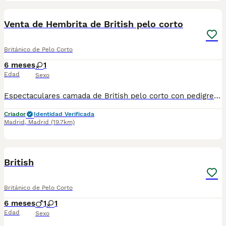
1
Venta de Hembrita de British pelo corto
Británico de Pelo Corto
6 meses
1
Edad
Sexo
Espectaculares camada de British pelo corto con pedigree. Todos los cachorritos se entregan con unos dos meses y medio de edad y sus vacunas correspondientes, desparasitados interna y externamente, con certificado de salud, y garantía tanto por enfermedad vírica como congénito genética. Posibilidad de entregar en toda España mediante transporte propio preparado para animales y con chofer privado. Los precios pueden variar según las características y morfología de cada cachorro. Añádenos al whats app o llámanos, y encantados atenderemos todas tus dudas y consultas. Teléfono / Whats app: 641 92 23 90
Criador
Identidad Verificada
Madrid
,
Madrid
(19.7km)
1
British
Británico de Pelo Corto
6 meses
1
1
Edad
Sexo