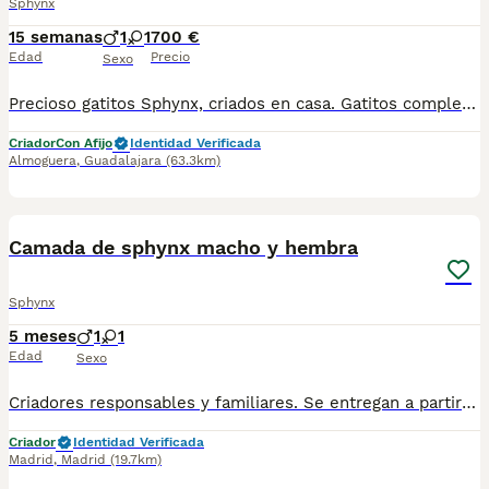
Sphynx
15 semanas
1
1
700 €
Edad
Precio
Sexo
Precioso gatitos Sphynx, criados en casa. Gatitos completamente sanos. Muy cariñosos , una verdadera ternura. Nada de pelo. Tacto goma. Tu gatito te espera.!!!!
Criador
Con Afijo
Identidad Verificada
Almoguera
,
Guadalajara
(63.3km)
1
Camada de sphynx macho y hembra
Sphynx
5 meses
1
1
Edad
Sexo
Criadores responsables y familiares. Se entregan a partir de 2 meses de edad y sus vacunas correspondientes, desparasitados. Todos los cachorros son descendientes de las mejores líneas nacionales. Se entregan en toda España con transporte de alta calidad preparado para animales, van en vehículo climatizado con chófer particular a cargo del comprador. Si tienes dudas o consultas sobre la raza, podemos resolver tus dudas por whats app ;) Abogamos por una cría nacional (no en países del este) en un ambiente familiar con personas con vocación en una cría ética y responsable, y que por encima de todo, aman a los animales Teléfono / Whats app: 641 92 23 90
Criador
Identidad Verificada
Madrid
,
Madrid
(19.7km)