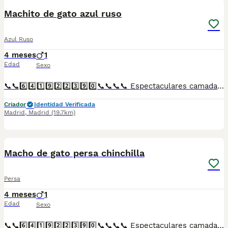
Machito de gato azul ruso
Azul Ruso
4 meses
1
Edad
Sexo
📞📞6️⃣4️⃣1️⃣9️⃣2️⃣2️⃣3️⃣9️⃣0️⃣📞📞📞📞 Espectaculares camadas de gatitos de machos y hembras de azul ruso nacionales descendientes de las mejores líneas de sangre. Disponibles tanto hembras como machos. Las camadas están bajo supervisión veterinaria desde su nacimiento hasta que son entregadas a su nueva familia. Criados por un equipo de profesionales y mejores personas que, con más de 20 años de experiencia , cuidan a los animales por vocación, aplicando una cría ética y responsable para que cada cachorro se desarrolle con la mejor salud y con un buen temperamento. Todos los cachorritos se entregan con unos dos meses y medio de edad y sus vacunas correspondientes, desparasitados interna y externamente, con certificado de salud, y garantía tanto por enfermedad vírica como congénito genética. Posibilidad de entregar en toda España mediante transporte propio preparado para animales y con chofer privado. Los precios pueden variar según las características y morfología de cada cachorro. Añádenos al whats app o llámanos, y encantados atenderemos todas tus dudas y consultas. Teléfono / Whats app: 641 92 23 90
Criador
Identidad Verificada
Madrid
,
Madrid
(19.7km)
1
Macho de gato persa chinchilla
Persa
4 meses
1
Edad
Sexo
📞📞6️⃣4️⃣1️⃣9️⃣2️⃣2️⃣3️⃣9️⃣0️⃣📞📞📞📞 Espectaculares camadas de gatitos de machos y hembras de macho persa chinchilla nacionales descendientes de las mejores líneas de sangre. Disponibles tanto hembras como machos. Las camadas están bajo supervisión veterinaria desde su nacimiento hasta que son entregadas a su nueva familia. Criados por un equipo de profesionales y mejores personas que, con más de 20 años de experiencia , cuidan a los animales por vocación, aplicando una cría ética y responsable para que cada cachorro se desarrolle con la mejor salud y con un buen temperamento. Todos los cachorritos se entregan con unos dos meses y medio de edad y sus vacunas correspondientes, desparasitados interna y externamente, con certificado de salud, y garantía tanto por enfermedad vírica como congénito genética. Posibilidad de entregar en toda España mediante transporte propio preparado para animales y con chofer privado. Los precios pueden variar según las características y morfología de cada cachorro. Añádenos al whats app o llámanos, y encantados atenderemos todas tus dudas y consultas. Teléfono / Whats app: 641 92 23 90