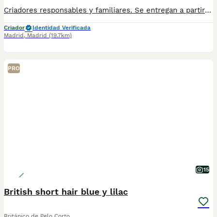
Criadores responsables y familiares. Se entregan a partir de 2 meses de edad y sus vacunas correspondientes, desparasitados. Todos los cachorros son descendientes de las mejores líneas nacionales. Se entregan en toda España con transporte de alta calidad preparado para animales, van en vehículo climatizado con chófer particular a cargo del comprador. Si tienes dudas o consultas sobre la raza, podemos resolver tus dudas por whats app ;) Abogamos por una cría nacional (no en países del este) en un ambiente familiar con personas con vocación en una cría ética y responsable, y que por encima de todo, aman a los animales Teléfono / Whats app: 641 92 23 90
Criador
Identidad Verificada
Madrid
,
Madrid
(19.7km)
PRO
15
British short hair blue y lilac
Británico de Pelo Corto