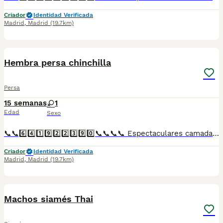
Criador
Identidad Verificada
Madrid
,
Madrid
(19.7km)
1
Hembra persa chinchilla
Persa
15 semanas
1
Edad
Sexo
📞📞6️⃣4️⃣1️⃣9️⃣2️⃣2️⃣3️⃣9️⃣0️⃣📞📞📞📞 Espectaculares camadas de perritos de hembra persa chinchilla nacionales descendientes de las mejores líneas de sangre. Disponibles tanto hembras como machos. Las camadas están bajo supervisión veterinaria desde su nacimiento hasta que son entregadas a su nueva familia. Criados por un equipo de profesionales y mejores personas que, con más de 20 años de experiencia , cuidan a los animales por vocación, aplicando una cría ética y responsable para que cada cachorro se desarrolle con la mejor salud y con un buen temperamento. Todos los cachorritos se entregan con unos dos meses y medio de edad y sus vacunas correspondientes, desparasitados interna y externamente, con certificado de salud, y garantía tanto por enfermedad vírica como congénito genética. Posibilidad de entregar en toda España mediante transporte propio preparado para animales y con chofer privado. Los precios pueden variar según las características y morfología de cada cachorro. Añádenos al whats app o llámanos, y encantados atenderemos todas tus dudas y consultas. Teléfono / Whats app: 641 92 23 90
Criador
Identidad Verificada
Madrid
,
Madrid
(19.7km)
1
Machos siamés Thai