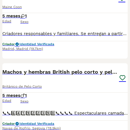
Maine Coon
5 meses
1
Edad
Sexo
Criadores responsables y familiares. Se entregan a partir de 2 meses de edad y sus vacunas correspondientes, desparasitados. Todos los cachorros son descendientes de las mejores líneas nacionales. Se entregan en toda España con transporte de alta calidad preparado para animales, van en vehículo climatizado con chófer particular a cargo del comprador. Si tienes dudas o consultas sobre la raza, podemos resolver tus dudas por whats app ;) Abogamos por una cría nacional (no en países del este) en un ambiente familiar con personas con vocación en una cría ética y responsable, y que por encima de todo, aman a los animales Teléfono / Whats app: 641 92 23 90
Criador
Identidad Verificada
Madrid
,
Madrid
(19.7km)
1
Machos y hembras British pelo corto y pelo largo
Británico de Pelo Corto
5 meses
1
Edad
Sexo
📞📞6️⃣4️⃣1️⃣9️⃣2️⃣2️⃣3️⃣9️⃣0️⃣📞📞📞📞 Espectaculares camadas de perritos de machos y hembras de British y scottish fold pero corto y pelo largo nacionales descendientes de las mejores líneas de sangre. Disponibles tanto hembras como machos. Las camadas están bajo supervisión veterinaria desde su nacimiento hasta que son entregadas a su nueva familia. Criados por un equipo de profesionales y mejores personas que, con más de 20 años de experiencia , cuidan a los animales por vocación, aplicando una cría ética y responsable para que cada cachorro se desarrolle con la mejor salud y con un buen temperamento. Todos los cachorritos se entregan con unos dos meses y medio de edad y sus vacunas correspondientes, desparasitados interna y externamente, con certificado de salud, y garantía tanto por enfermedad vírica como congénito genética. Posibilidad de entregar en toda España mediante transporte propio preparado para animales y con chofer privado. Los precios pueden variar según las características y morfología de cada cachorro. Añádenos al whats app o llámanos, y encantados atenderemos todas tus dudas y consultas. Teléfono / Whats app: 641 92 23 90
Criador
Identidad Verificada
Navas de Riofrío
,
Segovia
(78.9km)