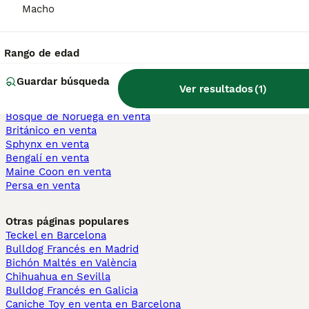
Macho
Yorkshire Terrier en venta
Pomerania en venta
Border Collie en venta
Rango de edad
Teckel en venta
Caniche Toy en venta
Guardar búsqueda
Ver resultados
(
1
)
Gatos y Gatitos En Venta
Bosque de Noruega en venta
Británico en venta
Sphynx en venta
Bengalí en venta
Maine Coon en venta
Persa en venta
Otras páginas populares
Teckel en Barcelona
Bulldog Francés en Madrid
Bichón Maltés en València
Chihuahua en Sevilla
Bulldog Francés en Galicia
Caniche Toy en venta en Barcelona