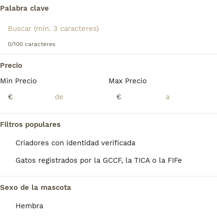
Palabra clave
Reserva tú gatito de compañía, estará encantado de dar muchos amor y cariño en su nuevo hogar. La cartilla la hará su nuevo dueño con sus vacunas y su nombre.
Criador
Identidad Verificada
Santa Lucía de Tirajana
,
Las Palmas
0/100 caracteres
Precio
Min Precio
Max Precio
gato gris
gato tabby
€
€
gatos azules
gatos con ojos azules
gatitos naranja
gato marron chocolate
gatitos negros
gato lilac
Filtros populares
gatos pata corta
gatos mini toy comprar
gatos grandes
gatos mini
Criadores con identidad verificada
gatitos bicolor
comprar gato sin pelo
Gatos registrados por la GCCF, la TICA o la FIFe
gatos de pelo largo
gato pedigree
gato blanco
Sexo de la mascota
Perros Cachorros En Venta
Chihuahua en venta
Hembra
Bichón Maltés en venta