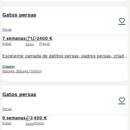
3
Gatos persas
Persa
7 semanas
1
2
400 €
Edad
Precio
Sexo
Excelente camada de gatitos persas, padres persas, criados en ambiente familiar. Se recogen en Madrid, no se envían. Para más información y fotos o vídeos teléfono 644 35 36 12
Criador
Málaga
,
Málaga
(141km)
7
Gatos persas
Persa
9 semanas
3
400 €
Edad
Precio
Sexo