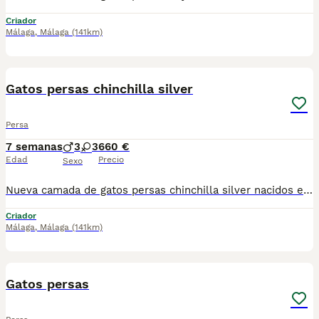
Criador
Málaga
,
Málaga
(141km)
9
3
Gatos persas chinchilla silver
Persa
7 semanas
3
3
660 €
Edad
Precio
Sexo
Nueva camada de gatos persas chinchilla silver nacidos el 16 de junio, se entregan vacunados desparacitado y con cartilla, dos machos y una hembra. Se recojen en torrejón de ardoz (Madrid), los machos 660, y la hembra 750
Criador
Málaga
,
Málaga
(141km)
8
Gatos persas