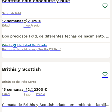
Scottish Fold chocolate y blue
Scottish Fold
12 semanas
2
925 €
Edad
Precio
Sexo
Dos preciosos Fold, de diferentes fechas de nacimiento. Ejemplares maravillosos y cariñosos para estar en familia. Se entregan desparasitados, vacunados, chip pasaporte europeo. Al hacer la reserva se envía contrato de garantía en enfermedades viricas y congénitas. Para más info y fotos escribir por wsp 66858212.
Criador
Identidad Verificada
Bollullos de la Mitación
,
Sevilla
(27.8km)
8
1
Brithis y Scottish
Británico de Pelo Corto
15 semanas
2
2
300 €
Edad
Precio
Sexo
Camada de Brithis y Scottish criados en ambientes familiar, padre libres de enfermedades, se hacen envío a toda España contra reembolso, más información llamar o Whassap al 687705959 precio de los negros 300e