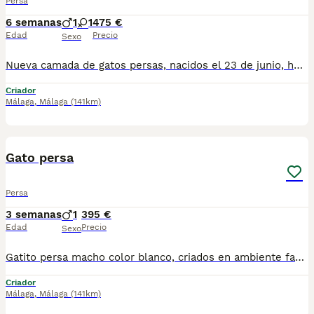
Persa
6 semanas
1
1
475 €
Edad
Precio
Sexo
Nueva camada de gatos persas, nacidos el 23 de junio, hembra ojos azules, macho. Se entregan vacunados desparacitado y con cartilla veterinaria. Para mas información por wasap al 610704512. Se recojen en jaen.
Criador
Málaga
,
Málaga
(141km)
4
Gato persa
Persa
3 semanas
1
395 €
Edad
Precio
Sexo
Gatito persa macho color blanco, criados en ambiente familiar. Nacido el 14 de julio. Se recojen en fuente de piedra, un pueblo de malaga para mas información por wasap al 610704512
Criador
Málaga
,
Málaga
(141km)