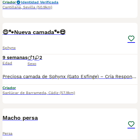
Criador
Identidad Verificada
Cantillana
,
Sevilla
(50.9km)
3
😍🐾Nueva camada🐾😍
Sphynx
9 semanas
1
2
Edad
Sexo
Preciosa camada de Sphynx (Gato Esfinge) – Cría Responsable y Familiar Disponibles excelentes cachorros de raza Sphynx. Criados en un ambiente estrictamente familiar, con un cuidado minucioso de su salud y una socialización temprana para garantizar un carácter extraordinario: son gatos sumamente cariñosos, apegados, sociables y juguetones. Buscamos hogares responsables y familias comprometidas que conozcan las necesidades específicas de higiene y cuidado que requiere esta maravillosa raza. Precio y reservas: por favor, contacta con nosotros indicando brevemente el tipo de hogar que le ofrecerías al cachorro. Te informaremos detalladamente de las condiciones y precios sin ningún tipo de compromiso.
Criador
Sanlúcar de Barrameda
,
Cádiz
(57.9km)
2
Macho persa
Persa