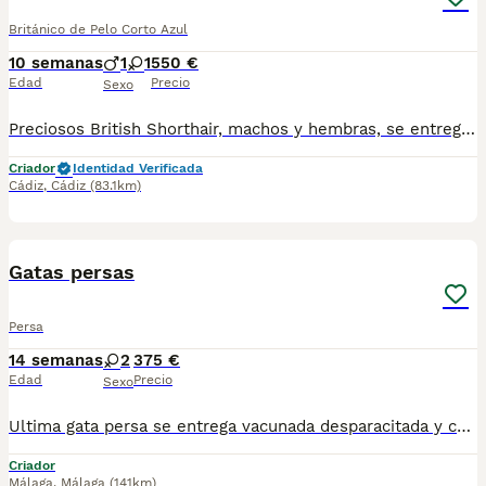
Británico de Pelo Corto Azul
10 semanas
1
1
550 €
Edad
Precio
Sexo
Preciosos British Shorthair, machos y hembras, se entregan vacunados y desparasitados con cartilla veterinaria, excelente morfología, pelo y carácter muy cariñosos, se entregan comiendo pienso en seco y yendo al arenero. Garantía vírica por escrito, Criados en ambiente familiar, tranquilo y con todo el cariño. Antes de comprar tiene que saber que ser un dueño responsable de un gatito implica comprometerse a brindarles atención económica, física y emocional a largo plazo, incluyendo alimentación de calidad, un entorno seguro, visitas veterinarias regulares, aseo, tiempo de juego y planificación para toda su vida, ya que dependen de ti para su bienestar. Es una decisión importante que no debe tomarse impulsivamente, ya que implica costos, tiempo y el compromiso de atender las necesidades específicas del gato durante toda su vida, abarcando desde vacunas, esterilización, tratamientos, etc y disponer de fondos de emergencia para cualquier imprevisto. En caso de envío debe ser el cliente el que contrate con la una agencia de transporte de mascotas autorizada, para el envío los gatitos tienen que haber cumplido los 2 meses de edad y viajar con su cartilla con la desaparición y primera vacuna puesta. El precio no incluye iva, envío, ni otros traslados en caso de necesitarlo
Criador
Identidad Verificada
Cádiz
,
Cádiz
(83.1km)
9
Gatas persas
Persa
14 semanas
2
375 €
Edad
Precio
Sexo
Ultima gata persa se entrega vacunada desparacitada y con cartilla, se recoje en Sevilla. Lista para recojer. Para mas información por wasap al 610704512.
Criador
Málaga
,
Málaga
(141km)