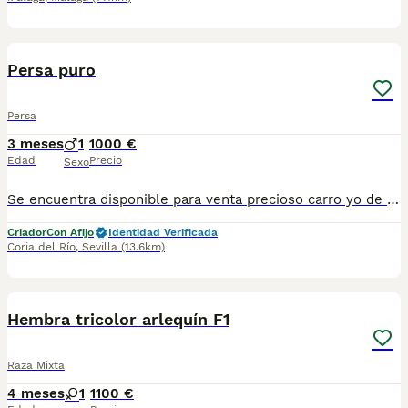
1
Persa puro
Persa
3 meses
1
1000 €
Edad
Precio
Sexo
Se encuentra disponible para venta precioso carro yo de tres meses de edad de Persa Puro de color blanco. Se entrega para compañía con sus vacunas al día, microchip, desparasitado y castrado. Criadora autorizada por la Junta de Andalucía con núcleo zoológico.
Criador
Con Afijo
Identidad Verificada
Coria del Río
,
Sevilla
(13.6km)
2
Hembra tricolor arlequín F1
Raza Mixta
4 meses
1
1100 €