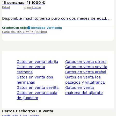
15 semanas
1
1000 €
Edad
Precio
Sexo
Disponible machito persa puro con dos meses de edad. Criadora autorizada y registrada en la asociación internacional CFA. Se entrega castrado, con sus vacunas al día y con chip.
Criador
Con Afijo
Identidad Verificada
Coria del Río
,
Sevilla
(18.5km)
gatos en venta lebrija
gatos en venta utrera
gatos en venta
gatos en venta sevilla
carmona
gatos en venta arahal
gatos en venta dos
gatos en venta los
hermanas
palacios y villafranca
gatos en venta sevilla
gatos en venta
gatos en venta alcala
mairena del aljarafe
de guadaira
Perros Cachorros En Venta