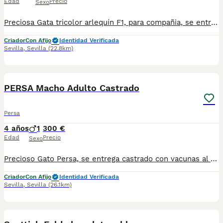
Edad
Precio
Sexo
Preciosa Gata tricolor arlequín F1, para compañia, se entrega vacunada y microchipada. Tlf contacto 669822995
Criador
Con Afijo
Identidad Verificada
Sevilla
,
Sevilla
(22.8km)
1
PRO
PERSA Macho Adulto Castrado
Persa
4 años
1
300 €
Edad
Precio
Sexo
Precioso Gato Persa, se entrega castrado con vacunas al día, desparasitado, pasaporte, chip y rabia. Por favor sólo personas de Sevilla o provincia sin más animales.
Criador
Con Afijo
Identidad Verificada
Sevilla
,
Sevilla
(26.1km)
1