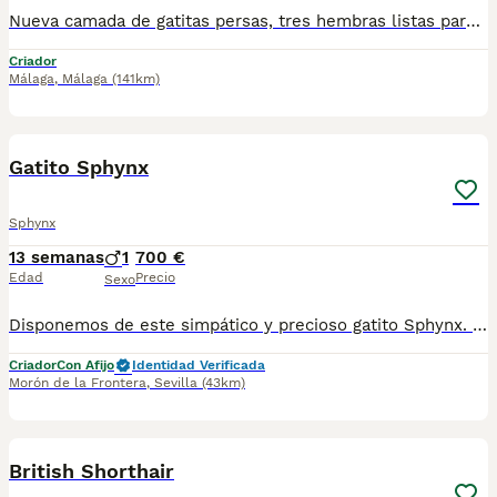
Nueva camada de gatitas persas, tres hembras listas para recojer, criados en ambiente familiar. Para mas información por wasap al 610704512
Criador
Málaga
,
Málaga
(141km)
1
Gatito Sphynx
Sphynx
13 semanas
1
700 €
Edad
Precio
Sexo
Disponemos de este simpático y precioso gatito Sphynx. Tiene un carácter de lo mas cariñoso, es super divertido, le encanta jugar y recibir mimitos. Si quieres mas información, envíame un wassap al 647 70 07 69 y te daré toda la información que necesites. Se ruega seriedad.
Criador
Con Afijo
Identidad Verificada
Morón de la Frontera
,
Sevilla
(43km)
6
British Shorthair