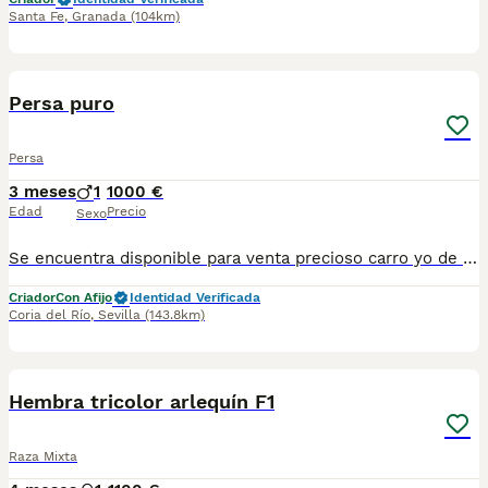
Santa Fe
,
Granada
(104km)
1
Persa puro
Persa
3 meses
1
1000 €
Edad
Precio
Sexo
Se encuentra disponible para venta precioso carro yo de tres meses de edad de Persa Puro de color blanco. Se entrega para compañía con sus vacunas al día, microchip, desparasitado y castrado. Criadora autorizada por la Junta de Andalucía con núcleo zoológico.
Criador
Con Afijo
Identidad Verificada
Coria del Río
,
Sevilla
(143.8km)
2
Hembra tricolor arlequín F1
Raza Mixta