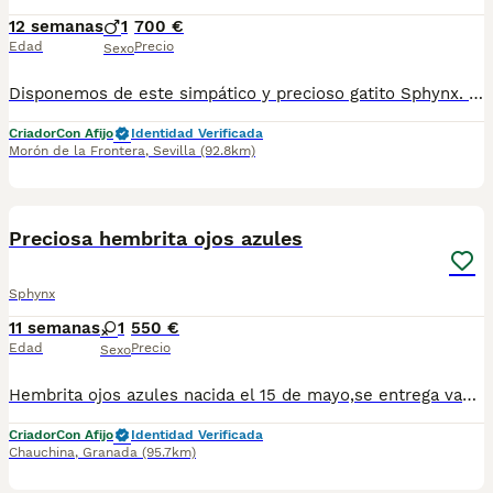
12 semanas
1
700 €
Edad
Precio
Sexo
Disponemos de este simpático y precioso gatito Sphynx. Tiene un carácter de lo mas cariñoso, es super divertido, le encanta jugar y recibir mimitos. Si quieres mas información, envíame un wassap al 647 70 07 69 y te daré toda la información que necesites. Se ruega seriedad.
Criador
Con Afijo
Identidad Verificada
Morón de la Frontera
,
Sevilla
(92.8km)
7
Preciosa hembrita ojos azules
Sphynx
11 semanas
1
550 €
Edad
Precio
Sexo
Hembrita ojos azules nacida el 15 de mayo,se entrega vacunada y desparasitada con su cartilla veterinaria, está criada en familia por lo que es muy cariñosa , para más información contactar por WhatsApp 623347098
Criador
Con Afijo
Identidad Verificada
Chauchina
,
Granada
(95.7km)
5
1