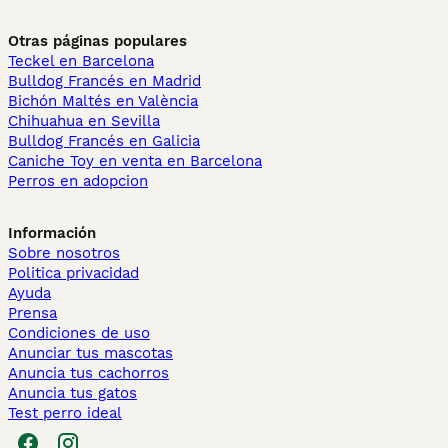
Otras páginas populares
Teckel en Barcelona
Bulldog Francés en Madrid
Bichón Maltés en València
Chihuahua en Sevilla
Bulldog Francés en Galicia
Caniche Toy en venta en Barcelona
Perros en adopcion
Información
Sobre nosotros
Politica privacidad
Ayuda
Prensa
Condiciones de uso
Anunciar tus mascotas
Anuncia tus cachorros
Anuncia tus gatos
Test perro ideal