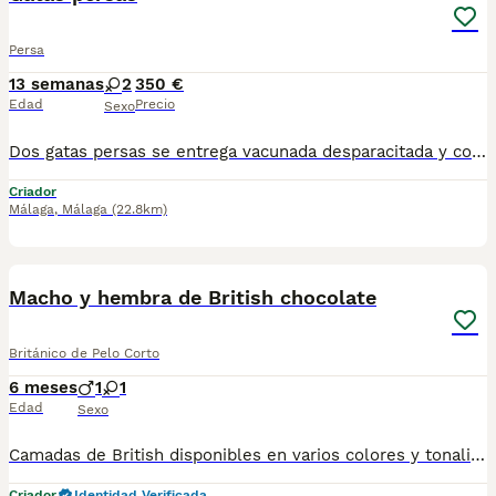
Persa
13 semanas
2
350 €
Edad
Precio
Sexo
Dos gatas persas se entrega vacunada desparacitada y con cartilla, se recojen en Sevilla. Listas para recojer. Para mas información por wasap al 610704512. La gris 350 la blanca 375
Criador
Málaga
,
Málaga
(22.8km)
1
Macho y hembra de British chocolate
Británico de Pelo Corto
6 meses
1
1
Edad
Sexo
Camadas de British disponibles en varios colores y tonalidades. Machos y hembras. Criadores responsables y familiares. Se entregan a partir de 2 meses de edad y sus vacunas correspondientes, desparasitados. Todos los cachorros son descendientes de las mejores líneas nacionales. Se entregan en toda España con transporte de alta calidad preparado para animales, van en vehículo climatizado con chófer particular a cargo del comprador. Si tienes dudas o consultas sobre la raza, podemos resolver tus dudas por whats app ;) Abogamos por una cría nacional (no en países del este) en un ambiente familiar con personas con vocación en una cría ética y responsable, y que por encima de todo, aman a los animales Teléfono / Whats app: 641 92 23 90
Criador
Identidad Verificada