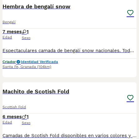
Hembra de bengalí snow
Bengalí
7 meses
1
Edad
Sexo
Espectaculares camada de bengalí snow nacionales. Todos los cachorritos se entregan con unos dos meses y medio de edad y sus vacunas correspondientes, desparasitados interna y externamente, con certificado de salud, y garantía tanto por enfermedad vírica como congénito genética. Posibilidad de entregar en toda España mediante transporte propio preparado para animales y con chofer privado. Los precios pueden variar según las características y morfología de cada cachorro. Añádenos al whatsapp o llámanos, y encantados atenderemos todas tus dudas y consultas. Teléfono / Whatsapp: 641 92 23 90
Criador
Identidad Verificada
Santa Fe
,
Granada
(104km)
1
Machito de Scotish Fold
Scottish Fold
6 meses
1
Edad
Sexo
Camadas de Scotish Fold disponibles en varios colores y tonalidades. Machos y hembras. Criadores responsables y familiares. Se entregan a partir de 2 meses de edad y sus vacunas correspondientes, desparasitados. Todos los cachorros son descendientes de las mejores líneas nacionales. Se entregan en toda España con transporte de alta calidad preparado para animales, van en vehículo climatizado con chófer particular a cargo del comprador. Si tienes dudas o consultas sobre la raza, podemos resolver tus dudas por whats app ;) Abogamos por una cría nacional (no en países del este) en un ambiente familiar con personas con vocación en una cría ética y responsable, y que por encima de todo, aman a los animales Teléfono / Whats app: 641 92 23 90