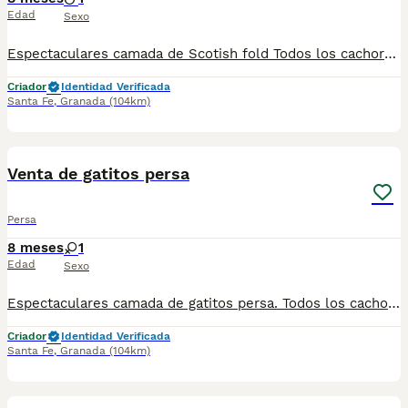
Edad
Sexo
Espectaculares camada de Scotish fold Todos los cachorritos se entregan con unos dos meses y medio de edad y sus vacunas correspondientes, desparasitados interna y externamente, con certificado de salud, y garantía tanto por enfermedad vírica como congénito genética. Posibilidad de entregar en toda España mediante transporte propio preparado para animales y con chofer privado. Los precios pueden variar según las características y morfología de cada cachorro. Añádenos al whats app o llámanos, y encantados atenderemos todas tus dudas y consultas. Teléfono / Whats app: 641 92 23 90
Criador
Identidad Verificada
Santa Fe
,
Granada
(104km)
1
Venta de gatitos persa
Persa
8 meses
1
Edad
Sexo
Espectaculares camada de gatitos persa. Todos los cachorritos se entregan con unos dos meses y medio de edad y sus vacunas correspondientes, desparasitados interna y externamente, con certificado de salud, y garantía tanto por enfermedad vírica como congénito genética. Posibilidad de entregar en toda España mediante transporte propio preparado para animales y con chofer privado. Los precios pueden variar según las características y morfología de cada cachorro. Añádenos al whats app o llámanos, y encantados atenderemos todas tus dudas y consultas. Teléfono / Whats app: 641 92 23 90
Criador
Identidad Verificada
Santa Fe
,
Granada
(104km)
1