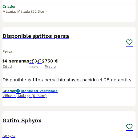
Criador
Málaga
,
Málaga
(22.8km)
8
3
Disponible gatitos persa
Persa
14 semanas
3
2
750 €
Edad
Precio
Sexo
Disponible gatitos persa himalayos nacido el 28 de abril ya comiendo muy bien y haciendo sus cositas en el arenal se entregan vacunados desparasitado con tu cartilla veterinaria al día tengo macho y hembra elegir para más información al teléfono 679-80 5021 te mando fotos y vídeos por whatsapp
Criador
Identidad Verificada
Viñuela
,
Málaga
(51.5km)
1
Gatito Sphynx
Sphynx