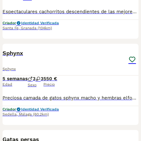
Espectaculares cachorritos descendientes de las mejores líneas de sangre. Disponibles machos y hembras Las camadas están bajo supervisión veterinaria desde su nacimiento hasta que son entregadas a su nueva familia. Criados por un equipo de profesionales y mejores personas que, con años de experiencia a sus espaldas, cuidan a los animales por vocación, aplicando una cría ética y responsable para que cada cachorro se desarrolle con la mejor salud y con un buen temperamento. Todos los cachorritos se entregan con unos dos meses y medio de edad y sus vacunas correspondientes, desparasitados interna y externamente, con certificado de salud, y garantía tanto por enfermedad vírica como congénito genética. Posibilidad de entregar en toda España mediante transporte propio habilitado para perros y con chofer privado. Los precios pueden variar según las características y morfología de cada cachorro. Puedes contactar en el 696 09 34 48
Criador
Identidad Verificada
Santa Fe
,
Granada
(104km)
11
Sphynx
Sphynx
5 semanas
3
3
550 €
Edad
Precio
Sexo
Preciosa camada de gatos sphynx macho y hembras elfos y normales todos nuestros animales son criados en ambiente familiar por criadero especializado todos se entregan con vacunas acorde a su edad y microchip posibilidad de viajar a toda España por empresa especializada. Los precios varían según sexos colores o si son elfos o no gracias.
Criador
Identidad Verificada
Sedella
,
Málaga
(60.2km)
9
Gatas persas