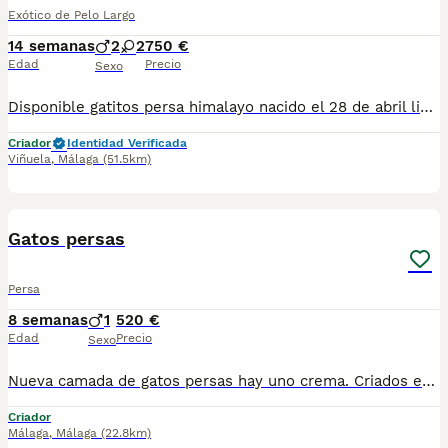
Exótico de Pelo Largo
14 semanas
2
2
750 €
Edad
Precio
Sexo
Disponible gatitos persa himalayo nacido el 28 de abril listo para entregar comiendo pienso de cachorros muy bien muy sanito muy papilado se entregan vacunados desparasitado con tu cartilla veterinaria al día para más información al teléfono 679 80 50 21 demando fotos y vídeo por whatsapp
Criador
Identidad Verificada
Viñuela
,
Málaga
(51.5km)
3
Gatos persas
Persa
8 semanas
1
520 €
Edad
Precio
Sexo
Nueva camada de gatos persas hay uno crema. Criados en ambiente familiar, se pueden envíar. Padres testados de FiV Y Felv Se entregarían con 9/10 semanas y con la primera vacuna, desparasitados y con cartilla veterinaria. Para mas información por wasap al 610704512, se recojen en Lérida, cerca de Cervera
Criador
Málaga
,
Málaga
(22.8km)