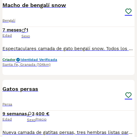
Macho de bengalí snow
Bengalí
7 meses
1
Edad
Sexo
Espectaculares camada de gato bengalí snow. Todos los cachorritos se entregan con unos dos meses y medio de edad y sus vacunas correspondientes, desparasitados interna y externamente, con certificado de salud, y garantía tanto por enfermedad vírica como congénito genética. Posibilidad de entregar en toda España mediante transporte propio preparado para animales y con chofer privado. Los precios pueden variar según las características y morfología de cada cachorro. Añádenos al whats app o llámanos, y encantados atenderemos todas tus dudas y consultas. Teléfono / Whats app: 641 92 23 90
Criador
Identidad Verificada
Santa Fe
,
Granada
(104km)
13
1
Gatos persas
Persa
9 semanas
3
400 €
Edad
Precio
Sexo
Nueva camada de gatitas persas, tres hembras listas para recojer, criados en ambiente familiar. Para mas información por wasap al 610704512