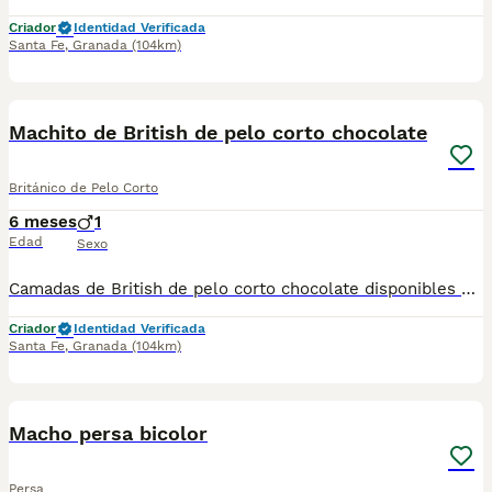
Criador
Identidad Verificada
Santa Fe
,
Granada
(104km)
1
Machito de British de pelo corto chocolate
Británico de Pelo Corto
6 meses
1
Edad
Sexo
Camadas de British de pelo corto chocolate disponibles en varios colores y tonalidades. Machos y hembras. Criadores responsables y familiares. Se entregan a partir de 2 meses de edad y sus vacunas correspondientes, desparasitados. Todos los cachorros son descendientes de las mejores líneas nacionales. Se entregan en toda España con transporte de alta calidad preparado para animales, van en vehículo climatizado con chófer particular a cargo del comprador. Si tienes dudas o consultas sobre la raza, podemos resolver tus dudas por whats app ;) Abogamos por una cría nacional (no en países del este) en un ambiente familiar con personas con vocación en una cría ética y responsable, y que por encima de todo, aman a los animales Teléfono / Whats app: 641 92 23 90
Criador
Identidad Verificada
Santa Fe
,
Granada
(104km)
1
Macho persa bicolor
Persa