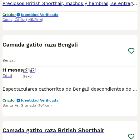
Preciosos British Shorthair, machos y hembras, se entregan vacunados y desparasitados con cartilla veterinaria, excelente morfología, pelo y carácter muy cariñosos, se entregan comiendo pienso en seco y yendo al arenero. Garantía vírica por escrito, Criados en ambiente familiar, tranquilo y con todo el cariño. Antes de comprar tiene que saber que ser un dueño responsable de un gatito implica comprometerse a brindarles atención económica, física y emocional a largo plazo, incluyendo alimentación de calidad, un entorno seguro, visitas veterinarias regulares, aseo, tiempo de juego y planificación para toda su vida, ya que dependen de ti para su bienestar. Es una decisión importante que no debe tomarse impulsivamente, ya que implica costos, tiempo y el compromiso de atender las necesidades específicas del gato durante toda su vida, abarcando desde vacunas, esterilización, tratamientos, etc y disponer de fondos de emergencia para cualquier imprevisto. En caso de envío debe ser el cliente el que contrate con la una agencia de transporte de mascotas autorizada, para el envío los gatitos tienen que haber cumplido los 2 meses de edad y viajar con su cartilla con la desaparición y primera vacuna puesta. El precio no incluye iva, envío, ni otros traslados en caso de necesitarlo
Criador
Identidad Verificada
Cádiz
,
Cádiz
(145.2km)
1
3
Camada gatito raza Bengali
Bengalí
11 meses
1
1
Edad
Sexo
Espectaculares cachorritos de Bengali descendientes de las mejores líneas de sangre. Las camadas están bajo supervisión veterinaria desde su nacimiento hasta que son entregadas a su nueva familia. Criados por un equipo de profesionales y mejores personas que, con años de experiencia a sus espaldas, cuidan a los animales por vocación, aplicando una cría ética y responsable para que cada cachorro se desarrolle con la mejor salud y con un buen temperamento. Todos los cachorritos se entregan con unos dos meses y medio de edad y sus vacunas correspondientes, desparasitados interna y externamente, con certificado de salud, y garantía tanto por enfermedad vírica como congénito genética. Posibilidad de entregar en toda España mediante transporte propio habilitado para perros y con chofer privado. Los precios pueden variar según las características y morfología de cada cachorro. Puedes contactar en el 696 09 34 48
Criador
Identidad Verificada
Santa Fe
,
Granada
(104km)
1
1
Camada gatito raza British Shorthair