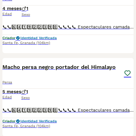
4 meses
1
Edad
Sexo
📞📞6️⃣4️⃣1️⃣9️⃣2️⃣2️⃣3️⃣9️⃣0️⃣📞📞📞📞 Espectaculares camadas de gatitos de presa bicolor nacionales descendientes de las mejores líneas de sangre. Disponibles tanto hembras como machos. Las camadas están bajo supervisión veterinaria desde su nacimiento hasta que son entregadas a su nueva familia. Criados por un equipo de profesionales y mejores personas que, con más de 20 años de experiencia , cuidan a los animales por vocación, aplicando una cría ética y responsable para que cada cachorro se desarrolle con la mejor salud y con un buen temperamento. Todos los cachorritos se entregan con unos dos meses y medio de edad y sus vacunas correspondientes, desparasitados interna y externamente, con certificado de salud, y garantía tanto por enfermedad vírica como congénito genética. Posibilidad de entregar en toda España mediante transporte propio preparado para animales y con chofer privado. Los precios pueden variar según las características y morfología de cada cachorro. Añádenos al whats app o llámanos, y encantados atenderemos todas tus dudas y consultas. Teléfono / Whats app: 641 92 23 90
Criador
Identidad Verificada
Santa Fe
,
Granada
(104km)
1
Macho persa negro portador del Himalayo
Persa
5 meses
1
Edad
Sexo
📞📞6️⃣4️⃣1️⃣9️⃣2️⃣2️⃣3️⃣9️⃣0️⃣📞📞📞📞 Espectaculares camadas de gatitos de persa negro portados del himalayo nacionales descendientes de las mejores líneas de sangre. Disponibles tanto hembras como machos. Las camadas están bajo supervisión veterinaria desde su nacimiento hasta que son entregadas a su nueva familia. Criados por un equipo de profesionales y mejores personas que, con más de 20 años de experiencia , cuidan a los animales por vocación, aplicando una cría ética y responsable para que cada cachorro se desarrolle con la mejor salud y con un buen temperamento. Todos los cachorritos se entregan con unos dos meses y medio de edad y sus vacunas correspondientes, desparasitados interna y externamente, con certificado de salud, y garantía tanto por enfermedad vírica como congénito genética. Posibilidad de entregar en toda España mediante transporte propio preparado para animales y con chofer privado. Los precios pueden variar según las características y morfología de cada cachorro. Añádenos al whats app o llámanos, y encantados atenderemos todas tus dudas y consultas. Teléfono / Whats app: 641 92 23 90
Criador
Identidad Verificada
Santa Fe
,
Granada
(104km)