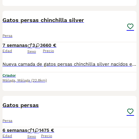
9
3
Gatos persas chinchilla silver
Persa
7 semanas
3
3
660 €
Edad
Precio
Sexo
Nueva camada de gatos persas chinchilla silver nacidos el 16 de junio, se entregan vacunados desparacitado y con cartilla, dos machos y una hembra. Se recojen en torrejón de ardoz (Madrid), los machos 660, y la hembra 750
Criador
Málaga
,
Málaga
(22.8km)
7
Gatos persas
Persa
6 semanas
1
1
475 €
Edad
Precio
Sexo