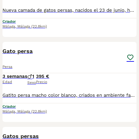
Nueva camada de gatos persas, nacidos el 23 de junio, hembra ojos azules, macho. Se entregan vacunados desparacitado y con cartilla veterinaria. Para mas información por wasap al 610704512. Se recojen en jaen.
Criador
Málaga
,
Málaga
(22.8km)
3
Gato persa
Persa
3 semanas
1
395 €
Edad
Precio
Sexo
Gatito persa macho color blanco, criados en ambiente familiar. Nacido el 14 de julio. Se recojen en fuente de piedra, un pueblo de malaga para mas información por wasap al 610704512
Criador
Málaga
,
Málaga
(22.8km)
3
Gatos persas