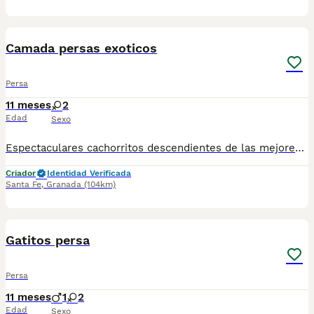
4
Camada persas exoticos
Persa
11 meses
2
Edad
Sexo
Espectaculares cachorritos descendientes de las mejores líneas de sangre. Las camadas están bajo supervisión veterinaria desde su nacimiento hasta que son entregadas a su nueva familia. Criados por un equipo de profesionales y mejores personas que, con años de experiencia a sus espaldas, cuidan a los animales por vocación, aplicando una cría ética y responsable para que cada cachorro se desarrolle con la mejor salud y con un buen temperamento. Todos los cachorritos se entregan con unos dos meses y medio de edad y sus vacunas correspondientes, desparasitados interna y externamente, con certificado de salud, y garantía tanto por enfermedad vírica como congénito genética. Posibilidad de entregar en toda España mediante transporte propio habilitado para perros y con chofer privado. Los precios pueden variar según las características y morfología de cada cachorro. Puedes contactar en el 696 09 34 48
Criador
Identidad Verificada
Santa Fe
,
Granada
(104km)
1
Gatitos persa
Persa
11 meses
1
2
Edad
Sexo