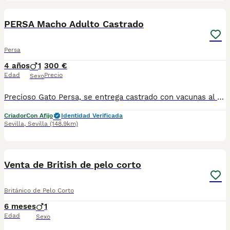
1
PRO
PERSA Macho Adulto Castrado
Persa
4 años
1
300 €
Edad
Precio
Sexo
Precioso Gato Persa, se entrega castrado con vacunas al día, desparasitado, pasaporte, chip y rabia. Por favor sólo personas de Sevilla o provincia sin más animales.
Criador
Con Afijo
Identidad Verificada
Sevilla
,
Sevilla
(148.9km)
1
Venta de British de pelo corto
Británico de Pelo Corto
6 meses
1
Edad
Sexo