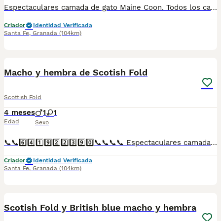
Espectaculares camada de gato Maine Coon. Todos los cachorritos se entregan con unos dos meses y medio de edad y sus vacunas correspondientes, desparasitados interna y externamente, con certificado de salud, y garantía tanto por enfermedad vírica como congénito genética. Posibilidad de entregar en toda España mediante transporte propio preparado para animales y con chofer privado. Los precios pueden variar según las características y morfología de cada cachorro. Añádenos al whats app o llámanos, y encantados atenderemos todas tus dudas y consultas. Teléfono / Whats app: 641 92 23 90
Criador
Identidad Verificada
Santa Fe
,
Granada
(104km)
1
Macho y hembra de Scotish Fold
Scottish Fold
4 meses
1
1
Edad
Sexo
📞📞6️⃣4️⃣1️⃣9️⃣2️⃣2️⃣3️⃣9️⃣0️⃣📞📞📞📞 Espectaculares camadas de perritos de Scotish Fold descendientes de las mejores líneas de sangre. Disponibles tanto hembras como machos. Las camadas están bajo supervisión veterinaria desde su nacimiento hasta que son entregadas a su nueva familia. Criados por un equipo de profesionales y mejores personas que, con más de 20 años de experiencia , cuidan a los animales por vocación, aplicando una cría ética y responsable para que cada cachorro se desarrolle con la mejor salud y con un buen temperamento. Todos los cachorritos se entregan con unos dos meses y medio de edad y sus vacunas correspondientes, desparasitados interna y externamente, con certificado de salud, y garantía tanto por enfermedad vírica como congénito genética. Posibilidad de entregar en toda España mediante transporte propio preparado para animales y con chofer privado. Los precios pueden variar según las características y morfología de cada cachorro. Añádenos al whats app o llámanos, y encantados atenderemos todas tus dudas y consultas. Teléfono / Whats app: 641 92 23 90
Criador
Identidad Verificada
Santa Fe
,
Granada
(104km)
1
Scotish Fold y British blue macho y hembra