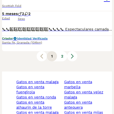
Scottish Fold
5 meses
2
2
Edad
Sexo
📞📞6️⃣4️⃣1️⃣9️⃣2️⃣2️⃣3️⃣9️⃣0️⃣📞📞📞📞 Espectaculares camadas de perritos de Scotish Fold y British blue descendientes de las mejores líneas de sangre. Disponibles tanto hembras como machos. Las camadas están bajo supervisión veterinaria desde su nacimiento hasta que son entregadas a su nueva familia. Criados por un equipo de profesionales y mejores personas que, con más de 20 años de experiencia , cuidan a los animales por vocación, aplicando una cría ética y responsable para que cada cachorro se desarrolle con la mejor salud y con un buen temperamento. Todos los cachorritos se entregan con unos dos meses y medio de edad y sus vacunas correspondientes, desparasitados interna y externamente, con certificado de salud, y garantía tanto por enfermedad vírica como congénito genética. Posibilidad de entregar en toda España mediante transporte propio preparado para animales y con chofer privado. Los precios pueden variar según las características y morfología de cada cachorro. Añádenos al whats app o llámanos, y encantados atenderemos todas tus dudas y consultas. Teléfono / Whats app: 641 92 23 90
Criador
Identidad Verificada
Santa Fe
,
Granada
(104km)
1
2
gatos en venta malaga
gatos en venta
gatos en venta
marbella
fuengirola
gatos en venta velez
gatos en venta ronda
malaga
gatos en venta
gatos en venta
alhaurin de la torre
antequera
gatos en venta malaga
gatos en venta mijas