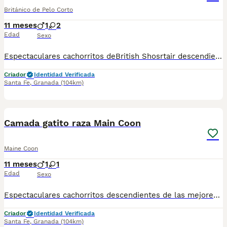
Británico de Pelo Corto
11 meses
1
2
Edad
Sexo
Espectaculares cachorritos deBritish Shosrtair descendientes de las mejores líneas de sangre. Las camadas están bajo supervisión veterinaria desde su nacimiento hasta que son entregadas a su nueva familia. Criados por un equipo de profesionales y mejores personas que, con años de experiencia a sus espaldas, cuidan a los animales por vocación, aplicando una cría ética y responsable para que cada cachorro se desarrolle con la mejor salud y con un buen temperamento. Todos los cachorritos se entregan con unos dos meses y medio de edad y sus vacunas correspondientes, desparasitados interna y externamente, con certificado de salud, y garantía tanto por enfermedad vírica como congénito genética. Posibilidad de entregar en toda España mediante transporte propio habilitado para perros y con chofer privado. Los precios pueden variar según las características y morfología de cada cachorro. Puedes contactar en el 696 09 34 48
Criador
Identidad Verificada
Santa Fe
,
Granada
(104km)
1
Camada gatito raza Main Coon
Maine Coon
11 meses
1
1
Edad
Sexo
Espectaculares cachorritos descendientes de las mejores líneas de sangre. Las camadas están bajo supervisión veterinaria desde su nacimiento hasta que son entregadas a su nueva familia. Criados por un equipo de profesionales y mejores personas que, con años de experiencia a sus espaldas, cuidan a los animales por vocación, aplicando una cría ética y responsable para que cada cachorro se desarrolle con la mejor salud y con un buen temperamento. Todos los cachorritos se entregan con unos dos meses y medio de edad y sus vacunas correspondientes, desparasitados interna y externamente, con certificado de salud, y garantía tanto por enfermedad vírica como congénito genética. Posibilidad de entregar en toda España mediante transporte propio habilitado para perros y con chofer privado. Los precios pueden variar según las características y morfología de cada cachorro. Puedes contactar en el 696 09 34 48
Criador
Identidad Verificada
Santa Fe
,
Granada
(104km)