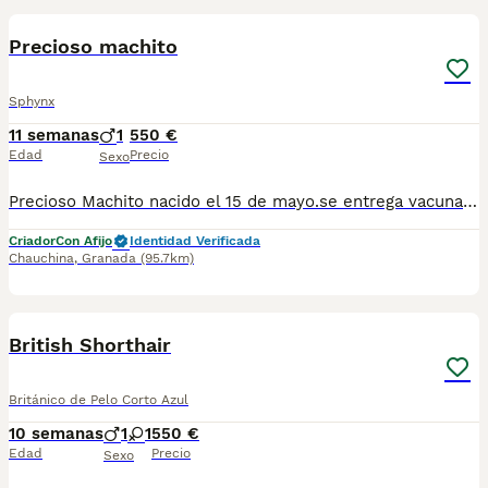
Precioso machito
Sphynx
11 semanas
1
550 €
Edad
Precio
Sexo
Precioso Machito nacido el 15 de mayo.se entrega vacunado y desparasitado con su cartilla veterinaria,está criado en familia por lo que es muy cariñoso, para más información contactar por WhatsApp 623347098
Criador
Con Afijo
Identidad Verificada
Chauchina
,
Granada
(95.7km)
6
British Shorthair
Británico de Pelo Corto Azul
10 semanas
1
1
550 €
Edad
Precio
Sexo