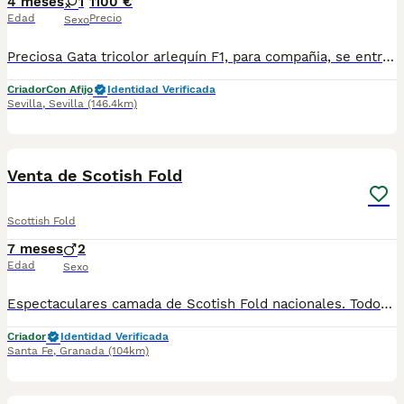
4 meses
1
1100 €
Edad
Precio
Sexo
Preciosa Gata tricolor arlequín F1, para compañia, se entrega vacunada y microchipada. Tlf contacto 669822995
Criador
Con Afijo
Identidad Verificada
Sevilla
,
Sevilla
(146.4km)
1
Venta de Scotish Fold
Scottish Fold
7 meses
2
Edad
Sexo
Espectaculares camada de Scotish Fold nacionales. Todos los cachorritos se entregan con unos dos meses y medio de edad y sus vacunas correspondientes, desparasitados interna y externamente, con certificado de salud, y garantía tanto por enfermedad vírica como congénito genética. Posibilidad de entregar en toda España mediante transporte propio preparado para animales y con chofer privado. Los precios pueden variar según las características y morfología de cada cachorro. Añádenos al whatsapp o llámanos, y encantados atenderemos todas tus dudas y consultas. Teléfono / Whatsapp: 641 92 23 90
Criador
Identidad Verificada
Santa Fe
,
Granada
(104km)
1