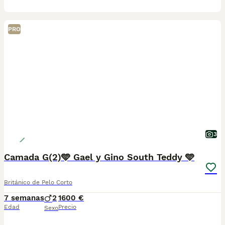
PRO
3
Camada G(2)🩵 Gael y Gino South Teddy 🩵
Británico de Pelo Corto
7 semanas
2
1600 €
Edad
Precio
Sexo