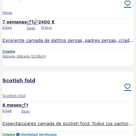
Persa
7 semanas
1
2
400 €
Edad
Precio
Sexo
Excelente camada de gatitos persas, padres persas, criados en ambiente familiar. Se recogen en Madrid, no se envían. Para más información y fotos o vídeos teléfono 644 35 36 12
Criador
Málaga
,
Málaga
(22.8km)
1
Scotish fold
Scottish Fold
8 meses
1
Edad
Sexo
Espectaculares camada de scotish fold. Todos los cachorritos se entregan con unos dos meses y medio de edad y sus vacunas correspondientes, desparasitados interna y externamente, con certificado de salud, y garantía tanto por enfermedad vírica como congénito genética. Posibilidad de entregar en toda España mediante transporte propio preparado para animales y con chofer privado. Los precios pueden variar según las características y morfología de cada cachorro. Añádenos al whats app o llámanos, y encantados atenderemos todas tus dudas y consultas. Teléfono / Whats app: 641 92 23 90
Criador
Identidad Verificada