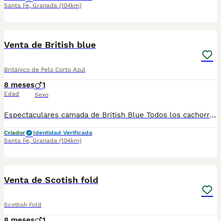
Santa Fe
,
Granada
(104km)
1
Venta de British blue
Británico de Pelo Corto Azul
8 meses
1
Edad
Sexo
Espectaculares camada de British Blue Todos los cachorritos se entregan con unos dos meses y medio de edad y sus vacunas correspondientes, desparasitados interna y externamente, con certificado de salud, y garantía tanto por enfermedad vírica como congénito genética. Posibilidad de entregar en toda España mediante transporte propio preparado para animales y con chofer privado. Los precios pueden variar según las características y morfología de cada cachorro. Añádenos al whats app o llámanos, y encantados atenderemos todas tus dudas y consultas. Teléfono / Whats app: 641 92 23 90
Criador
Identidad Verificada
Santa Fe
,
Granada
(104km)
1
Venta de Scotish fold
Scottish Fold
8 meses
1