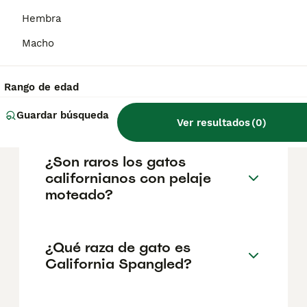
California, Estados Unidos. Según el censo
de 2020, la población era de 33,529
Hembra
personas, con una densidad aproximada de
1,027 habitantes por kilómetro cuadrado.
Macho
Rango de edad
¿California es estado o
país?
Guardar búsqueda
Ver resultados
(
0
)
¿Son raros los gatos
californianos con pelaje
moteado?
¿Qué raza de gato es
California Spangled?